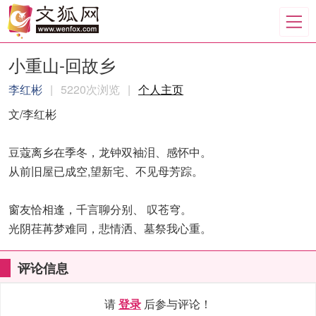
小重山-回故乡
李红彬
|
5220次浏览
|
个人主页
文/李红彬
豆蔻离乡在季冬，龙钟双袖泪、感怀中。
从前旧屋已成空,望新宅、不见母芳踪。
窗友恰相逢，千言聊分别、 叹苍穹。
光阴荏苒梦难同，悲情洒、墓祭我心重。
评论信息
请
登录
后参与评论！