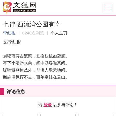
七律 西流湾公园有寄
李红彬
|
6240次浏览
|
个人主页
文/李红彬
晨曦薄雾古流湾，垂柳枝梳如碧鬟。
亭下小溪潺水急，阁中游客嘬茶闲。
呢喃紫燕梅丛外，鼎沸人歌天地间。
幽静清氛挥不去，百年牵絓在云山。
评论信息
请
登录
后参与评论！