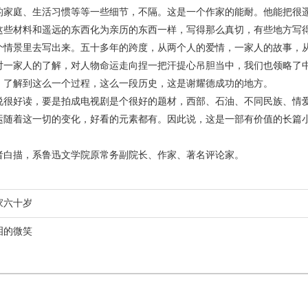
的家庭、生活习惯等等一些细节，不隔。这是一个作家的能耐。他能把很
这些材料和遥远的东西化为亲历的东西一样，写得那么真切，有些地方写
个情景里去写出来。五十多年的跨度，从两个人的爱情，一家人的故事，
对一家人的了解，对人物命运走向捏一把汗提心吊胆当中，我们也领略了
，了解到这么一个过程，这么一段历史，这是谢耀德成功的地方。
好读，要是拍成电视剧是个很好的题材，西部、石油、不同民族、情爱
运随着这一切的变化，好看的元素都有。因此说，这是一部有价值的长篇
描，系鲁迅文学院原常务副院长、作家、著名评论家。
家六十岁
泪的微笑