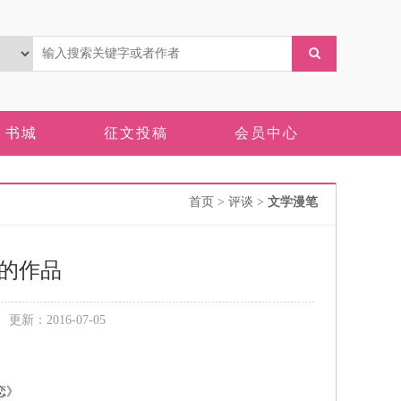
书城
征文投稿
会员中心
首页
> 评谈 >
文学漫笔
的作品
新：2016-07-05
恋》