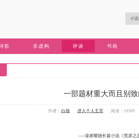
诗歌
非虚构
评谈
书画
一部题材重大而且别致
作者：
白描
进入个人主页
阅读：18589 更
----读谢耀德长篇小说《荒原之