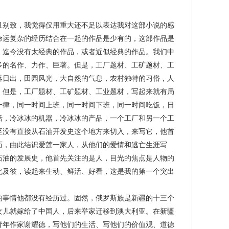
别致，我觉得仅用重大还不足以表达我对这部小说的感
命运复杂的经历结合在一起的作品是少有的，这部作品是
，迄今没有太经典的作品，或者近似经典的作品。我们中
多的名作、力作、巨著。但是，工厂题材、工矿题材、工
落日出，田园风光，大自然的气息，农村独特的习俗，人
。但是，工厂题材、工矿题材、工业题材，写起来就有局
一律，同一时间上班，同一时间下班，同一时间吃饭，日
活，冷冰冰的机器，冷冰冰的产品，一个工厂和另一个工
至没有直接从石油开发史这个地方来切入，来写它，他首
历，由此结识爱莲一家人，从他们的爱情和逃亡生涯写
石油的发展史，他首先关注的是人，目光的焦点是人物的
此及彼，读起来生动、鲜活、好看，这是我的第一个突出
事情他都没有经历过。固然，俄罗斯族是新疆的十三个
女儿就嫁给了中国人，后来举家迁移到澳大利亚。在新疆
的青年作家谢耀德，写他们的生活、写他们的价值观、道德