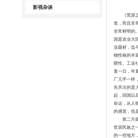
影视杂谈
《荒原之恋
觉，而且非
非常鲜明的
国是农业大
业题材，迄
物性格的丰
限性。工业
复一日，年
厂几乎一样
先关注的是
起，回国以
命运，从人
的感觉，也
第二方面，
世居民族之
的一些地方