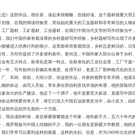
》这部作品，很欣喜，读起来很顺畅，也很好读。这个题材很重大而且
常别致。在我的阅读经验里，类似如此重大的工业题材和非常鲜活的人物
。工厂题材、工矿题材、工业题材，在我们中国当代文学的写作经验当中
国，我们中国作家有着深厚的乡村题材写作经验，乡村题材写作出现了许
今能够进入经典行列的很少。这里面有些客观情况，乡村总是鲜活的，日
富性，为写作提供了许多便利条件。更何况，中国作家大部分出身于乡村
社会有五大特点，标准化是第一特点。在标准化的工业社会里，工厂千篇
复一年，写作如何出彩确实有难度。处理不好，老是工厂那种格式化的生
，厂、车间、班组，大同小异。但这部作品，作家的视野非常开阔，他甚
人物的命运，由写人开始，李长庚在西伯利亚伐木场的奇遇，他的冒险经
后参加大的生产建设。他定了一个调子，他不是要宏大叙述，直接写中国
物命运和情爱传奇入手，将它们混入中国石油发展史当中，由小及大，由
是这部作品别开生面的一个方面。
我在读的时候，老在琢磨谢耀德这个作家，他年龄不大，五六十年代的
一，俄罗斯族与中国人结婚的不少，我的一位朋友是新疆大学教授，他的
，我们常常可以看到这样的家庭，这样的夫妇。但是，作为1969年出生