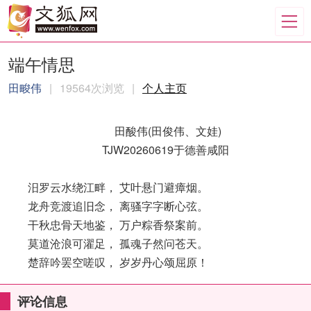
端午情思
田畯伟
|
19564次浏览
|
个人主页
田酸伟(田俊伟、文娃)
TJW20260619于德善咸阳
汨罗云水绕江畔， 艾叶悬门避瘴烟。
龙舟竞渡追旧念， 离骚字字断心弦。
干秋忠骨天地鉴， 万户粽香祭案前。
莫道沧浪可濯足， 孤魂子然问苍天。
楚辞吟罢空嗟叹， 岁岁丹心颂屈原！
评论信息