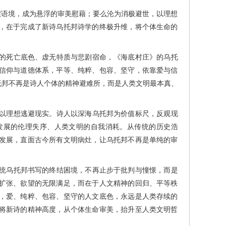
语境，成为悬浮的审美慰藉；要么沦为消极避世，以理想
，在于完成了新诗乌托邦诗学的终极升维，将个体生命的
的死亡底色、虚无特质与悲剧宿命，《海底村庄》的乌托
信仰与道德体系，平等、纯粹、包容、坚守，依靠爱与信
托邦不再是诗人个体的精神避难所，而是人类文明最本真、
以理想逃避现实。诗人以深海乌托邦为价值标尺，反观现
发展的伦理失序、人类文明的自我消耗。从传统的历史浩
发展，直面古今所有文明病灶，让乌托邦不再是单纯的审
统乌托邦书写的终结困境，不再止步于批判与憧憬，而是
扩张、欲望的无限满足，而在于人文精神的回归、平等秩
，爱、纯粹、包容、坚守的人文底色，永远是人类存续的
将新诗的精神高度，从个体生命审美，抬升至人类文明哲