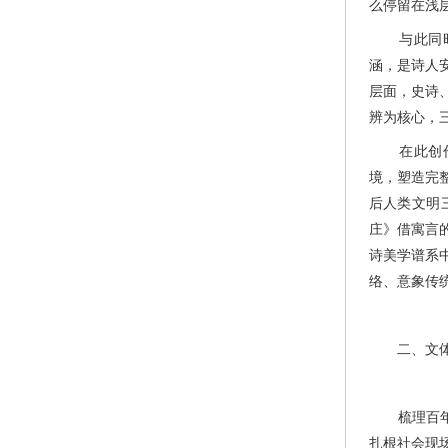
么停留在浅
与此同时，
涵，是诗人
层面，史诗
辨为核心，
在此创作背
境，塑造完
后人类文明
庄》借寓言
诗美学谱系
络、意象传
二、文体突
梳理百年新
扎根社会现