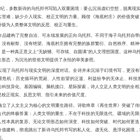
，多数新诗的乌托邦书写陷入双重困境：要么沉溺虚幻空想，脱离现实
实苦难，缺少介入现实、校正文明的力量。顾偕《海底村庄》的价值突破
升级为人类整体文明的反思、校正与重生。
建构了完整自洽、可永续发展的正向乌托邦。不同于海子乌托邦自带
、没有献祭、没有绝望。海底村庄拥有完整的族群繁衍、自然秩序、精神
，是一种真正意义上“无缺憾、可存续、自圆满”的人文理想国度。这种乌
在形态，为沉沦的世俗文明提供了永恒的审美参照。
了乌托邦与现实文明的深度对话。全诗并未沉溺于幻境书写，更没有
重危机：历史循环的荒诞、人性欲望的泛滥、利益纷争的无休止、科技
的科技异化、基因编辑、脑机接口、星际探索，诗人立足人类文明的全程
是校正现实、反思文明、指引未来的价值尺度。
了人文主义为核心的文明重生路径。诗歌终章《再生世界》突破了传
迭代的终极答案：人类文明的重生，不在于科技的无限迭代、疆域的无限
人性本真的复苏。无论文明形态如何演变、科技如何突破、时代如何更迭
价值建构，彻底跳出了新诗乌托邦书写的私人化、虚无化、悬浮化困境，
面。