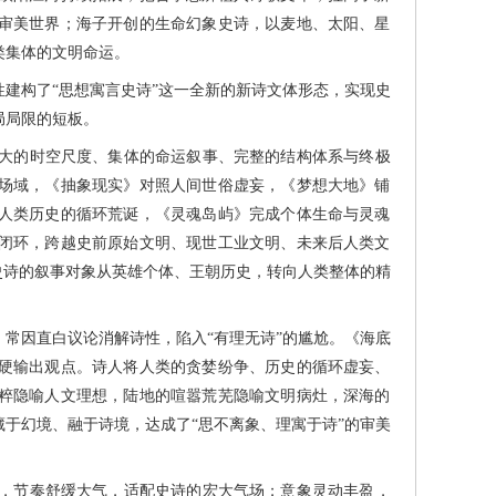
审美世界；海子开创的生命幻象史诗，以麦地、太阳、星
类集体的文明命运。
构了“思想寓言史诗”这一全新的新诗文体形态，实现史
局局限的短板。
大的时空尺度、集体的命运叙事、完整的结构体系与终极
场域，《抽象现实》对照人间世俗虚妄，《梦想大地》铺
人类历史的循环荒诞，《灵魂岛屿》完成个体生命与灵魂
闭环，跨越史前原始文明、现世工业文明、未来后人类文
史诗的叙事对象从英雄个体、王朝历史，转向人类整体的精
因直白议论消解诗性，陷入“有理无诗”的尴尬。《海底
硬输出观点。诗人将人类的贪婪纷争、历史的循环虚妄、
粹隐喻人文理想，陆地的喧嚣荒芜隐喻文明病灶，深海的
于幻境、融于诗境，达成了“思不离象、理寓于诗”的审美
，节奏舒缓大气，适配史诗的宏大气场；意象灵动丰盈，