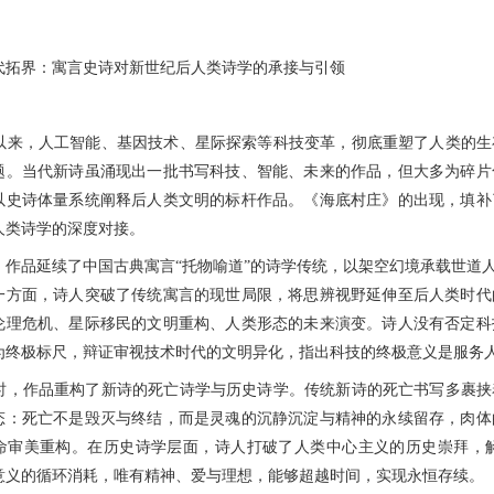
界：寓言史诗对新世纪后人类诗学的承接与引领
，人工智能、基因技术、星际探索等科技变革，彻底重塑了人类的生
题。当代新诗虽涌现出一批书写科技、智能、未来的作品，但大多为碎片
以史诗体量系统阐释后人类文明的标杆作品。《海底村庄》的出现，填补
人类诗学的深度对接。
品延续了中国古典寓言“托物喻道”的诗学传统，以架空幻境承载世道人
一方面，诗人突破了传统寓言的现世局限，将思辨视野延伸至后人类时代
伦理危机、星际移民的文明重构、人类形态的未来演变。诗人没有否定科
为终极标尺，辩证审视技术时代的文明异化，指出科技的终极意义是服务
作品重构了新诗的死亡诗学与历史诗学。传统新诗的死亡书写多裹挟
态：死亡不是毁灭与终结，而是灵魂的沉静沉淀与精神的永续留存，肉体
命审美重构。在历史诗学层面，诗人打破了人类中心主义的历史崇拜，
意义的循环消耗，唯有精神、爱与理想，能够超越时间，实现永恒存续。