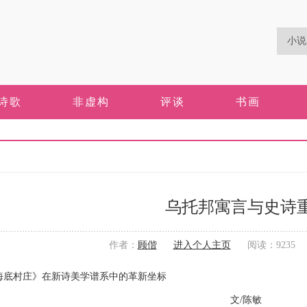
诗歌
非虚构
评谈
书画
乌托邦寓言与史诗
作者：
顾偕
进入个人主页
阅读：9235 更新
海底村庄》在新诗美学谱系中的革新坐标
文/陈敏