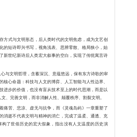
存方式与文明形态，后人类时代的文明焦虑，成为文艺创
化的短诗即兴书写，视角浅表、思辨零散、格局狭小，始
了新世纪新诗后人类宏大叙事的空白，实现了传统寓言诗
心与文明哲理，含蓄深沉、意蕴悠远，保有东方诗歌的审
的核心命题：科技与人文的博弈、人工智能与人性边界、
技进步的价值，也没有盲从技术至上的时代思潮，而是以
人文、完善文明，而非消解人性、颠覆秩序、割裂文明。
着痛苦、悲凉、虚无与抗争，而《灵魂岛屿》一章重塑了
的消逝不代表文明与精神的消亡，完成了温柔、通透、充
解构了世俗历史的宏大假象，指出没有人文温度的历史演