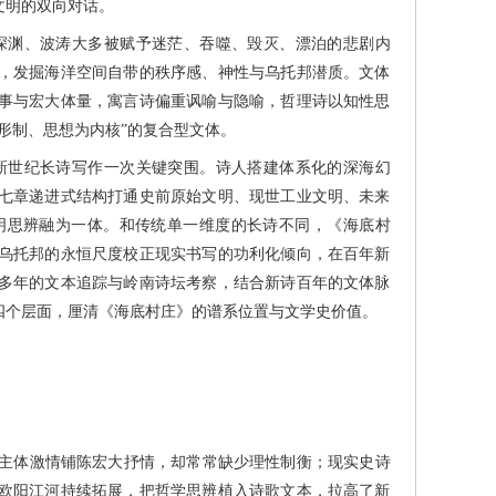
文明的双向对话。
渊、波涛大多被赋予迷茫、吞噬、毁灭、漂泊的悲剧内
，发掘海洋空间自带的秩序感、神性与乌托邦潜质。文体
事与宏大体量，寓言诗偏重讽喻与隐喻，哲理诗以知性思
形制、思想为内核”的复合型文体。
世纪长诗写作一次关键突围。诗人搭建体系化的深海幻
七章递进式结构打通史前原始文明、现世工业文明、未来
明思辨融为一体。和传统单一维度的长诗不同，《海底村
乌托邦的永恒尺度校正现实书写的功利化倾向，在百年新
多年的文本追踪与岭南诗坛考察，结合新诗百年的文体脉
四个层面，厘清《海底村庄》的谱系位置与文学史价值。
主体激情铺陈宏大抒情，却常常缺少理性制衡；现实史诗
欧阳江河持续拓展，把哲学思辨植入诗歌文本，拉高了新