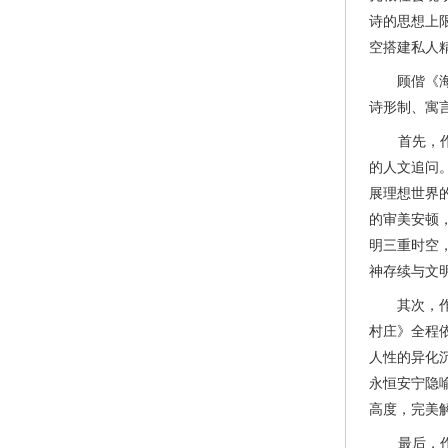
诗的思想上
空搭建私人
顾偕《海底
诗形制、寓
首先，作品
的人文追问
展理想世界
的审美安顿
明三重时空
神存续与文
其次，作品
村庄》全程
人性的异化
永恒安宁隐
高度，完美
最后，作品