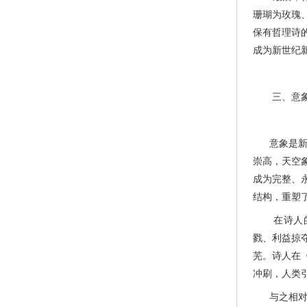
珊瑚为玫瑰
保有哲理诗
成为新世纪
三、意象革
意象是新诗
崇高，天空
成为完整、
结构，重塑
在诗人的审
戮、利益掠
芜。诗人在
冲刷，人类
与之相对，