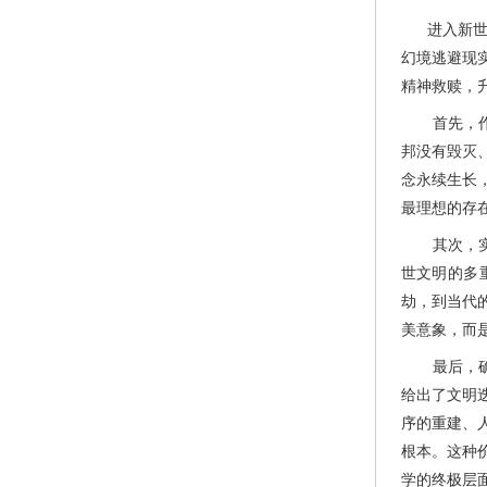
进入新世纪
幻境逃避现
精神救赎，
首先，作品
邦没有毁灭
念永续生长
最理想的存
其次，实现
世文明的多
劫，到当代
美意象，而
最后，确立
给出了文明
序的重建、
根本。这种
学的终极层