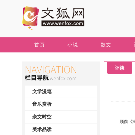
首页
小说
散文
评谈
文学漫笔
音乐赏析
杂文时空
——顾偕《
美术品读