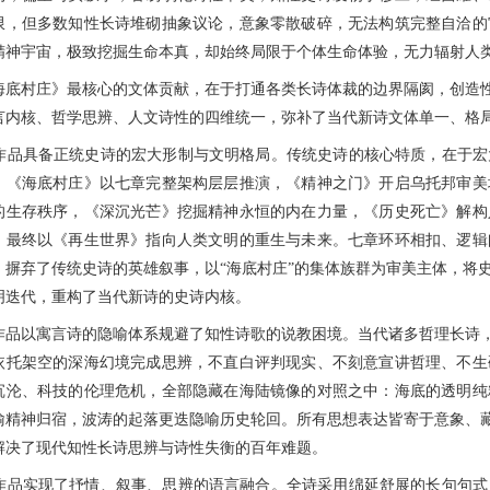
限，但多数知性长诗堆砌抽象议论，意象零散破碎，无法构筑完整自洽的
精神宇宙，极致挖掘生命本真，却始终局限于个体生命体验，无力辐射人
村庄》最核心的文体贡献，在于打通各类长诗体裁的边界隔阂，创造性建
言内核、哲学思辨、人文诗性的四维统一，弥补了当代新诗文体单一、格
具备正统史诗的宏大形制与文明格局。传统史诗的核心特质，在于宏
。《海底村庄》以七章完整架构层层推演，《精神之门》开启乌托邦审美
的生存秩序，《深沉光芒》挖掘精神永恒的内在力量，《历史死亡》解构
，最终以《再生世界》指向人类文明的重生与未来。七章环环相扣、逻辑
，摒弃了传统史诗的英雄叙事，以“海底村庄”的集体族群为审美主体，将
明迭代，重构了当代新诗的史诗内核。
以寓言诗的隐喻体系规避了知性诗歌的说教困境。当代诸多哲理长诗，常
依托架空的深海幻境完成思辨，不直白评判现实、不刻意宣讲哲理、不生
沉沦、科技的伦理危机，全部隐藏在海陆镜像的对照之中：海底的透明纯
喻精神归宿，波涛的起落更迭隐喻历史轮回。所有思想表达皆寄于意象、藏
解决了现代知性长诗思辨与诗性失衡的百年难题。
实现了抒情、叙事、思辨的语言融合。全诗采用绵延舒展的长句句式