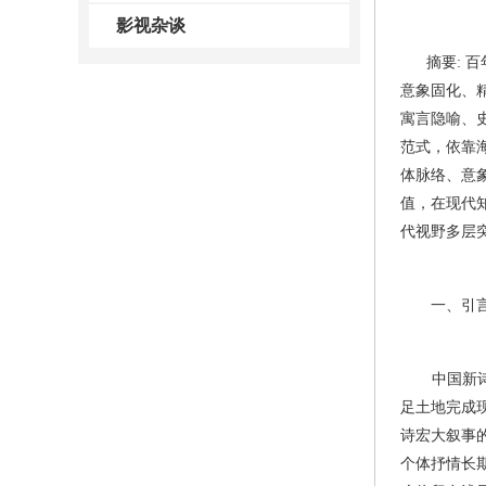
影视杂谈
摘要:
百
意象固化、
寓言隐喻、
范式，依靠
体脉络、意
值，在现代
代视野多层
一、引
中国新诗走
足土地完成
诗宏大叙事
个体抒情长