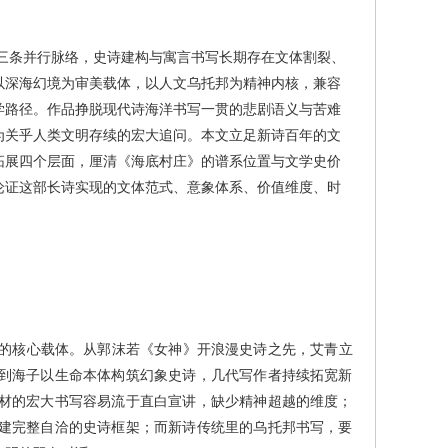
三条并行脉络，史诗建构与寓言书写长期存在文体割裂、
以深海幻境为审美载体，以人文乌托邦为精神内核，兼容
学路径。作品挣脱现代诗海洋书写一贯的悲剧语义与苦难
为关乎人类文明存续的宏大追问。本文立足新诗百年的文
拓展四个层面，厘清《海底村庄》的谱系位置与文学史价
论证这部长诗实现的文体范式、意象体系、价值维度、时
的核心载体。从郭沫若《女神》开浪漫史诗之先，艾青立
到海子以生命本体构筑幻象史诗，几代写作者持续拓宽新
材的宏大书写容易流于直白宣讲，缺少精神超越的维度；
建完整自洽的史诗框架；而新诗传统里的乌托邦书写，要