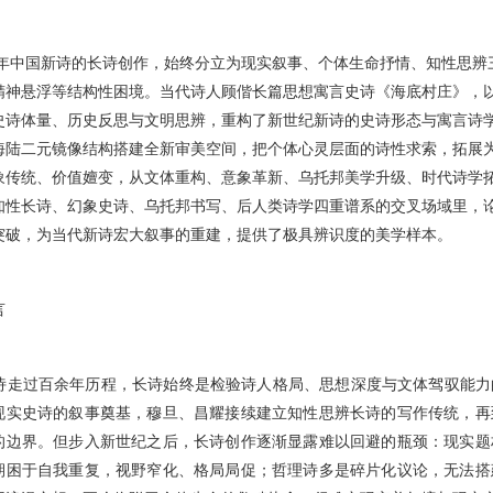
年中国新诗的长诗创作，始终分立为现实叙事、个体生命抒情、知性思辨
精神悬浮等结构性困境。当代诗人顾偕长篇思想寓言史诗《海底村庄》，
史诗体量、历史反思与文明思辨，重构了新世纪新诗的史诗形态与寓言诗
海陆二元镜像结构搭建全新审美空间，把个体心灵层面的诗性求索，拓展
象传统、价值嬗变，从文体重构、意象革新、乌托邦美学升级、时代诗学
知性长诗、幻象史诗、乌托邦书写、后人类诗学四重谱系的交叉场域里，
突破，为当代新诗宏大叙事的重建，提供了极具辨识度的美学样本。
言
过百余年历程，长诗始终是检验诗人格局、思想深度与文体驾驭能力
现实史诗的叙事奠基，穆旦、昌耀接续建立知性思辨长诗的写作传统，再
的边界。但步入新世纪之后，长诗创作逐渐显露难以回避的瓶颈：现实题
期困于自我重复，视野窄化、格局局促；哲理诗多是碎片化议论，无法搭