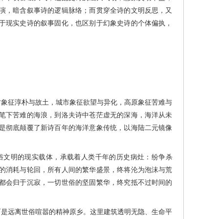
演，暗含叙事诗的逻辑脉络；而贯穿全诗的文明反思，又
于现实史诗的叙事固化，也区别于幻象史诗的个体偏执，
象征淳朴与故土，城市象征欲望与异化，高原象征苦难与
笔下苦难的海浪，到洛夫诗中苍茫虚无的深海，海洋从未
是彻底颠覆了新诗百年的海洋意象传统，以海陆二元镜像
文明的现实载体，承载着人类千年的历史病灶：纷争杀
的消耗与轮回，所有人间的繁华盛景，终将沦为泡沫与荒
都会归于沉寂，一切世俗的坚固繁华，终究抵不过时间的
是远离世俗喧嚣的精神原乡。这里建筑透明无隐、生命平