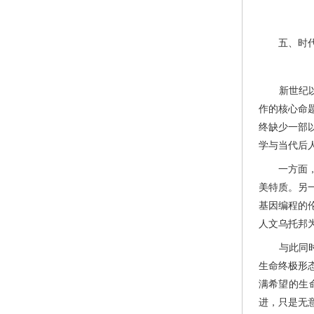
五、时代拓
新世纪以来
作的核心命
终缺少一部
学与当代后
一方面，作
美特质。另
基因编程的
人文乌托邦
与此同时，
生命终极形
满希望的生
进，只是无