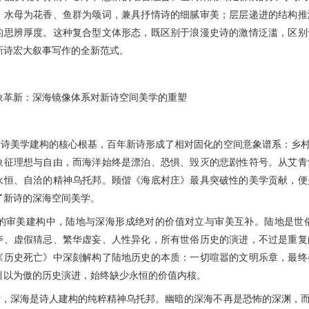
、水母为花香、鱼群为颂词，兼具抒情诗的细腻审美；层层递进的结构推
的思辨厚度。这种复合型文体形态，既区别于浪漫史诗的激情泛滥，区别
新诗宏大叙事写作的全新范式。
新：深海镜像体系对新诗空间美学的重塑
美学建构的核心根基，百年新诗形成了相对固化的空间意象谱系：乡村
象征理想与自由，而海洋始终是漂泊、恐惧、毁灭的悲剧性符号。从艾青
永恒、自洽的精神乌托邦。顾偕《海底村庄》最具突破性的美学贡献，便
了新诗的深海空间美学。
美建构中，陆地与深海形成绝对的价值对立与审美互补。陆地是世俗
夺、虚假猜忌、繁华虚妄、人性异化，所有世俗历史的演进，不过是重复
《历史死亡》中深刻解构了陆地历史的本质：一切喧嚣的文明乐章，最终
引以为傲的历史演进，始终缺少永恒的价值内核。
深海是诗人建构的纯粹精神乌托邦。幽暗的深海不再是恐怖的深渊，而