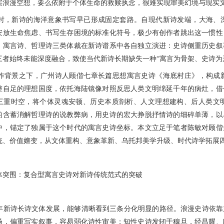
层浪漫空想，要么依附于个体生命的救赎执念，很难实现审美幻境与现实
新诗的海洋意象书写早已形成固定套路。自现代新诗发端，大海、深
安放生命焦虑、书写生存困境的标准化符号，极少有创作者跳出这一惯性
、寓言诗、哲理诗三类体裁在新诗谱系中各自独立演进：史诗侧重历史叙
三者始终未能深度融合，致使当代新诗长期缺失一种“寓言为骨架、史诗为
景之下，广州诗人顾偕七章长篇思想寓言史诗《海底村庄》，构成新
整自足的理想国度，依托海陆镜像对照反思人类文明绵延千年的病灶，借
三重时空，将个体灵魂安顿、历史本质剖析、人文理想建构、后人类文
的含蓄消解哲理诗的说教弊病，用史诗的宏大挣脱抒情诗的细碎单薄，以
中，锚定了独属于这个时代的寓言史诗坐标。本文立足于笔者陈敏对顾偕
统、价值嬗变，从文体重构、意象革新、乌托邦美学升级、时代诗学拓展
围：复合型寓言史诗对新诗传统范式的突破
诗长诗文体发展，能够清晰看到三条分化明显的路径。浪漫史诗依靠
场，偏重写实叙事，容易弱化诗性审美；知性史诗发轫于穆旦，经昌耀、