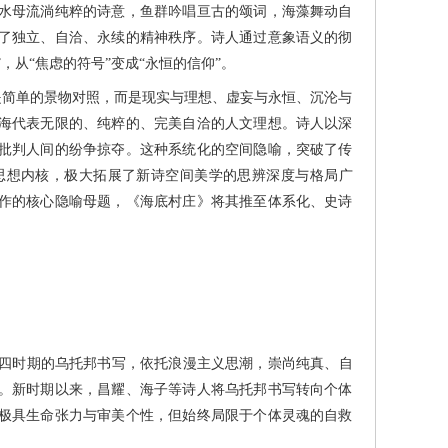
水母流淌纯粹的诗意，鱼群吟唱亘古的颂词，海藻舞动自
了独立、自洽、永续的精神秩序。诗人通过意象语义的彻
，从“焦虑的符号”变成“永恒的信仰”。
简单的景物对照，而是现实与理想、虚妄与永恒、沉沦与
海代表无限的、纯粹的、完美自洽的人文理想。诗人以深
批判人间的纷争掠夺。这种系统化的空间隐喻，突破了传
思想内核，极大拓展了新诗空间美学的思辨深度与格局广
作的核心隐喻母题，《海底村庄》将其推至体系化、史诗
四时期的乌托邦书写，依托浪漫主义思潮，崇尚纯真、自
。新时期以来，昌耀、海子等诗人将乌托邦书写转向个体
极具生命张力与审美个性，但始终局限于个体灵魂的自救