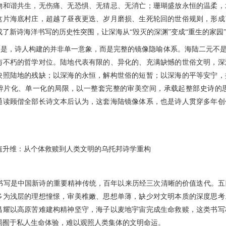
物和谐共生，无伤痛、无恐惧、无猜忌、无消亡；珊瑚盛放永恒的温柔，
这片海底村庄，超越了昼夜更迭、岁月磨损、生死轮回的世俗规则，形成
了新诗海洋书写的历史性突围，让深海从“毁灭的深渊”变成“重生的家园”
，诗人构建的并非单一意象，而是完整的镜像隐喻体系。海陆二元不是
与不朽的哲学对位。陆地代表有限的、异化的、充满缺憾的世俗文明，深
映照陆地的残缺；以深海的永恒，解构世俗的短暂；以深海的平等安宁，
碎片化、单一化的局限，以一整套完整的审美空间，承载起整部史诗的
通读顾偕全部长诗文本后认为，这套海陆镜像体系，也是诗人贯穿多年创
维：从个体救赎到人类文明的乌托邦诗学重构
是中国新诗的重要精神传统，百年以来历经三次清晰的价值迭代。五
多为浅层的理想憧憬，审美稚嫩、思想单薄，缺少对文明本质的深度思考
昌耀以高原苦难建构精神坚守，海子以麦地宇宙完成生命救赎，这类书写
局囿于私人生命体验，难以观照人类集体的文明命运。