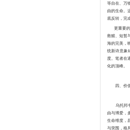
等自在、万
由的生命。
底反转，完成
更重要的是
救赎、短暂
海的完美，
统新诗意象
度。笔者在
化的顶峰。
四、价值升
乌托邦书写
由与博爱，
生命维度，
与突围，格