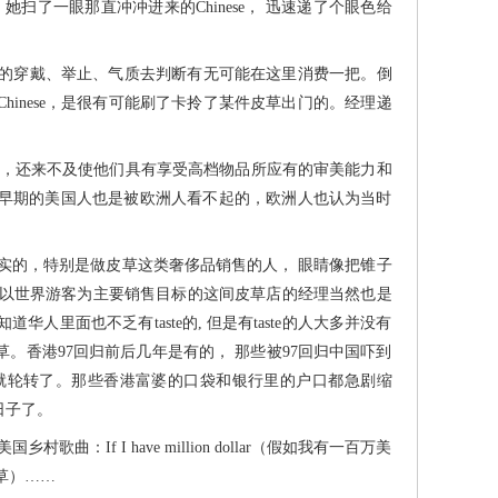
了一眼那直冲冲进来的Chinese， 迅速递了个眼色给
的穿戴、举止、气质去判断有无可能在这里消费一把。倒
inese，是很有可能刷了卡拎了某件皮草出门的。经理递
太快，还来不及使他们具有享受高档物品所应有的审美能力和
早期的美国人也是被欧洲人看不起的，欧洲人也认为当时
的，特别是做皮草这类奢侈品销售的人， 眼睛像把锥子
 以世界游客为主要销售目标的这间皮草店的经理当然也是
人里面也不乏有taste的, 但是有taste的人大多并没有
。香港97回归前后几年是有的， 那些被97回归中国吓到
就轮转了。那些香港富婆的口袋和银行里的户口都急剧缩
日子了。
 I have million dollar（假如我有一百万美
草）……