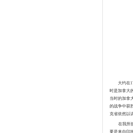
大约在17
时是加拿大
当时的加拿
的战争中获胜
克省依然以
在我所接触
要是来自印