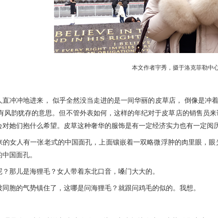
本文作者宇秀，摄于洛克菲勒中
冲冲地进来， 似乎全然没当走进的是一间华丽的皮草店， 倒像是冲着
没有风韵犹存的意思。但不管外表如何，这样的年纪对于皮草店的销售员来
会对她们抱什么希望。皮草这种奢华的服饰是有一定经济实力也有一定阅
女人有一张老式的中国面孔，上面镶嵌着一双略微浮肿的肉里眼，眼光
的中国面孔。
那儿是海狸毛？女人带着东北口音，嗓门大大的。
胞的气势镇住了，这哪是问海狸毛？就跟问鸡毛的似的。我想。