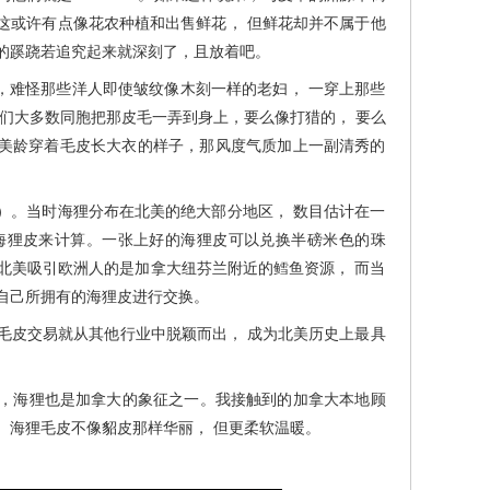
。这或许有点像花农种植和出售鲜花， 但鲜花却并不属于他
的蹊跷若追究起来就深刻了，且放着吧。
难怪那些洋人即使皱纹像木刻一样的老妇， 一穿上那些
咱们大多数同胞把那皮毛一弄到身上，要么像打猎的， 要么
美龄穿着毛皮长大衣的样子，那风度气质加上一副清秀的
）。当时海狸分布在北美的绝大部分地区， 数目估计在一
海狸皮来计算。一张上好的海狸皮可以兑换半磅米色的珠
北美吸引欧洲人的是加拿大纽芬兰附近的鳕鱼资源， 而当
自己所拥有的海狸皮进行交换。
皮交易就从其他行业中脱颖而出， 成为北美历史上最具
，海狸也是加拿大的象征之一。我接触到的加拿大本地顾
。海狸毛皮不像貂皮那样华丽， 但更柔软温暖。