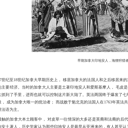
早期加拿大印地安人，海狸狩猎
世纪至18世纪加拿大早期历史上， 移居加拿大的法国人和之后移居来的
的主要经济。当时的加拿大人主要是土著印地安人和爱斯基摩人， 毛皮
大抓到了手里，进而也就可以控制这片新大陆了。英法两国终于爆发了七
， 成为加拿大唯一的统治者； 而战败于魁北克的法国人在1763年英法
讲法语为主。
的加拿大本土顾客中， 对皮草一往情深的大多还是英裔和法裔的后代，
地安土著人，历史学家认为那些印地安人是最早从亚洲来的，有人甚至认为