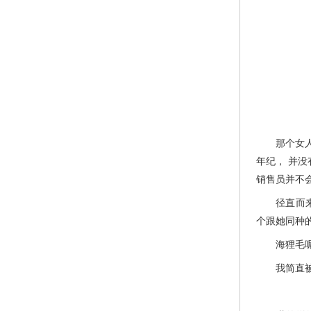
那个女人直
年纪， 并
销售员并不
径直而来的
个跟她同种
海狸毛呢？
我简直被同