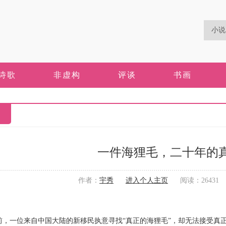
诗歌
非虚构
评谈
书画
一件海狸毛，二十年的
作者：
宇秀
进入个人主页
阅读：26431 更
一位来自中国大陆的新移民执意寻找“真正的海狸毛”，却无法接受真正