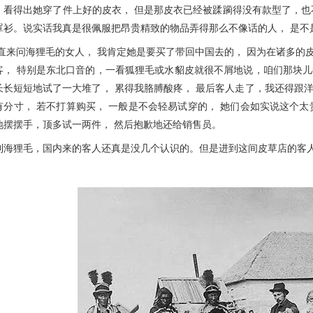
得出她穿了件上好的皮衣， 但是那皮衣已经被蹂躏得没有款型了，也不
罩衫。说实话我真是很佩服把昂贵精致的物品弄得那么不像话的人， 是不
问海狸毛的女人， 我肯定她是要买了带回中国去的， 因为在诸多的皮
客， 特别是东北口音的，一看狐狸毛或水貂皮就很不屑地说，咱们那块
长长短短地试了一大堆了， 累得我胳膊酸疼， 最后客人走了，我还得跟
有分寸， 若不打算购买， 一般是不会轻易试穿的， 她们会如实说这个
地摆摆手，顶多试一两件， 然后抱歉地还给销售员。
狸毛，国内来的客人还真是没几个认识的。但是进到这间皮草店的客人