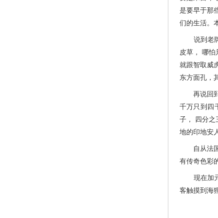
是要早于那
们的生活。
说到老牌“
皮草， 哪
就跟智取威
东方面孔，
再说回到加
千万只到四
子， 四分
地的印地安
自从法国探
有传奇色彩
现在加元的
客触摸到海