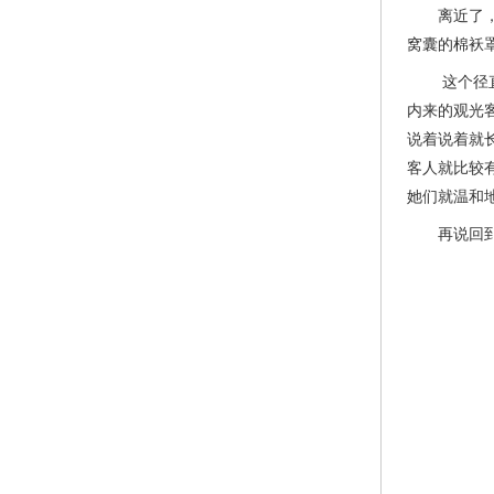
离近了，看
窝囊的棉袄
这个径直来
内来的观光
说着说着就
客人就比较
她们就温和
再说回到海