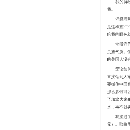
我的洋经理
我。
洋经理和洋
是这样直冲
给我的眼色
常听洋同事
贵族气质。
的美国人没
无论如何，
直接钻到人
要抓住中国客
那么多钱可
了加拿大来
水，再不就
我接过了经理
元）。歌曲