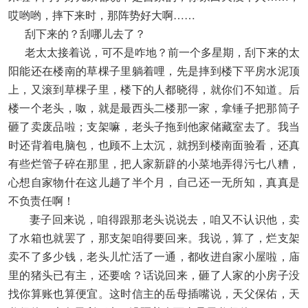
哎哟哟，摔下来时，那阵势好大啊……
刮下来的？刮哪儿去了？
老太太接着说，可不是咋地？前一个多星期，刮下来的太
阳能还在楼南的草棵子里躺着哩，先是摔到楼下平房水泥顶
上，又滚到草棵子里，楼下的人都晓得，就你们不知道。后
楼一个老头，呶，就是最西头二楼那一家，拿锤子把那筒子
砸了卖废品啦；支架嘛，老头子拖到他家储藏室去了。我当
时还背着电脑包，也顾不上太沉，就拐到楼南面验看，还真
有些烂管子碎在那里，把人家新辟的小菜地弄得污七八糟，
心想自家物什在这儿趟了半个月，自己还一无所知，真真是
不负责任啊！
妻子回来说，咱得跟那老头说说去，咱又不认识他，卖
了水箱也就罢了，那支架咱得要回来。我说，算了，烂支架
卖不了多少钱，老头儿忙活了一通，都收进自家小屋啦，庙
里的猪头已有主，还要啥？话说回来，砸了人家的小房子没
找你算账也算便宜。这时信主的岳母插嘴说，天父保佑，天