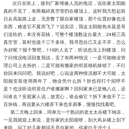
次日在班上，接到厂家维修人员的电话，说你家太阳能
真的不见了，有两截碎真空管扔在楼顶上。这时我方想起前
日从高架路上走，无意瞥了眼自家楼顶，那个位置好像也没
东西，难道它不翼而飞了？说实话，我这太阳能热水器是哥
们送给的，本没有花钱，可整个楼顶数这台最大，24根三高
真空管，装时也值个三千多块。我寻思自己又走不开，怎么
办好呢？报个警吧，110的人去了，听说也没上到楼顶，问
了问情况电话回复我说，丢了有两种情况：一是可能物业管
理公司上去拆的，二是可能有搬家的邻居移机移错了，不行
你回来问问吧。我说好吧，心说这两种情况都不大可能，太
阳能安装使用两年了，物业凭什么拆？拆也得打个招呼不
是？也没听说邻居住户谁搬家啊？回到家来已是晚八点，还
问谁去？安慰家人说，放宽心，谁会偷它？拆下来值不了二
百块钱，再说要从六楼弄下来也非易事，慢慢找找看吧。
第二天晚上回来，同单元一个熟识的老太太在楼下纳凉，
一见我就迎上来说，是你家的太阳能呀，刮大风从楼上刮下
来啦，问了好几家都说不是自家的，你家白天没个人……，