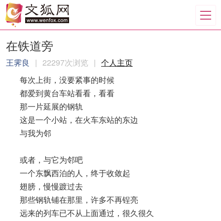
在铁道旁
王霁良
|
22297次浏览
|
个人主页
每次上街，没要紧事的时候
都爱到黄台车站看看，看看
那一片延展的钢轨
这是一个小站，在火车东站的东边
与我为邻
或者，与它为邻吧
一个东飘西泊的人，终于收敛起
翅膀，慢慢踱过去
那些钢轨铺在那里，许多不再锃亮
远来的列车已不从上面通过，很久很久