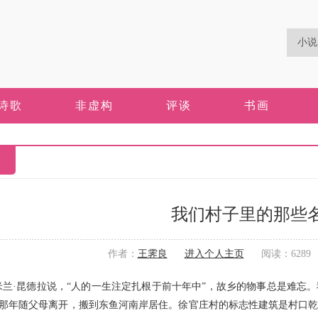
诗歌
非虚构
评谈
书画
我们村子里的那些
作者：
王霁良
进入个人主页
阅读：6289 更
兰·昆德拉说，“人的一生注定扎根于前十年中”，故乡的物事总是难忘
岁那年随父母离开，搬到东鱼河南岸居住。徐官庄村的标志性建筑是村口