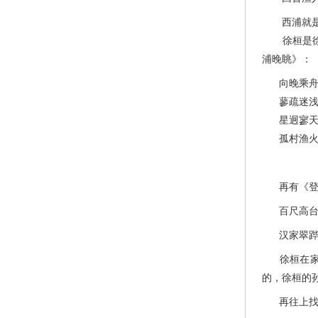
西浦就是现
徐桓是徐檀
浦晚眺》：
向晚乘舟
蓼疏迷浅
星迥寥天
孤村渔火
再有《登
百尺高台倚
汉家翠跸曾
徐桓在家排
的，徐桓的
再往上找找