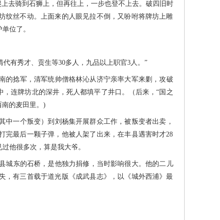
爬上去骑到石狮上，但再往上，一步也登不上去。破四旧时
坊纹丝不动。上面来的人眼见拉不倒，又吩咐将牌坊上雕
物保护单位了。
有秀才、贡生等30多人，九品以上职官3人。”
南的捻军，清军统帅僧格林沁从济宁亲率大军来剿，攻破
中，连牌坊北的深井，死人都填平了井口。（后来，“国之
西南的麦田里。)
（其中一个叛变）到刘杨集开展群众工作，被叛变者出卖，
打完最后一颗子弹，他被人架了出来，在丰县遇害时才28
见过他很多次，算是我大爷。
县城东的石桥，是他独力捐修，当时影响很大。他的二儿
失，有三首载于道光版《成武县志》，以《城外西浦》最