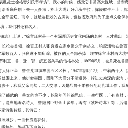
旌表邑处士徐格妻刘氏节孝坊”。我小的时候，感觉它非常高大巍峨，曾攀
们沿着底座刨下去一人多深，拴上大绳让好几头牛拉，挥鞭驱牛不止，牌
孔全部凿烂。而今，就是这损毁的古牌坊，也被省政府列为了重点文
，我们村还有名人。
志》上说，“徐官庄村是一个有深厚历史文化内涵的名村，人才辈出，清代
，长枪会首领、徐官庄村人张良遂在家乡聚众千余起义，响应活动在鲁西
义军数百人，张良遂不知所踪。被俘的人全部杀掉，埋在徐官庄村西大坑
节制直、鲁、豫、鄂、皖五省兵马的僧格林沁，1865年5月，被杀死在鲁
徐正举，曾任党组织丰县五区区长，1947年阴历12月，带着两个人
四处围上来，他拼命突围，因刚下大雪分不清道路，掉进丈余深的壕沟，
遗腹子，和我父亲同龄，二人交厚，因是烈属子弟被分配到县城工作，我
能武的，善文的也不少，乾隆年间的徐思信，一生行医，广有资财，
才，是当地著名诗人，曾隐居巨野金山多年，著有《紫岩诗草》等，后遗
多家诗集转载，其诗云：
滩沙，一曲长流抱郭斜。
棹外，鸬鹚飞下白芦花。