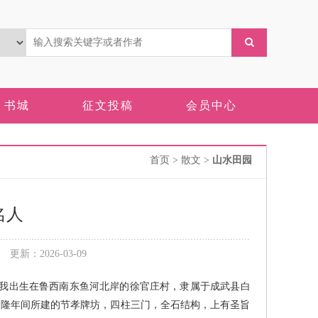
书城
征文投稿
会员中心
首页
> 散文 >
山水田园
名人
新：2026-03-09
。我出生在鲁西南东鱼河北岸的徐官庄村，隶属于成武县白
乾隆年间所建的节孝牌坊，四柱三门，全石结构，上有圣旨