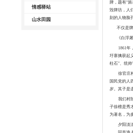
牌，题有“
情感驿站
毁牌坊，人
刻的人物脸
山水田园
不仅是牌坊
《白浮屠镇
1861年
圩寨擒获起
柱石”、统帅
徐官庄村人
国民党的人
岁。其子是
我们村除了
子徐檀是秀
为著名，为
夕阳淡淡照
回首渔人听