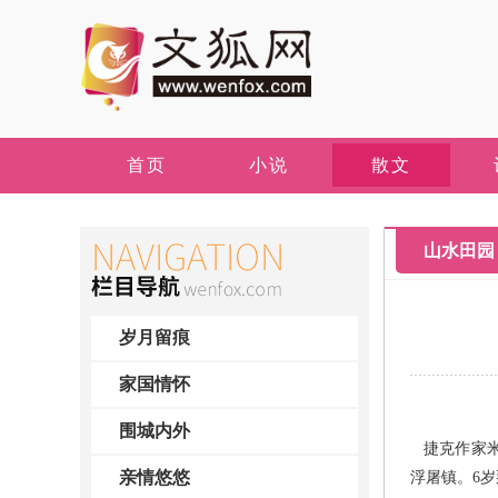
首页
小说
散文
山水田园
岁月留痕
家国情怀
围城内外
捷克作家米
亲情悠悠
浮屠镇。6