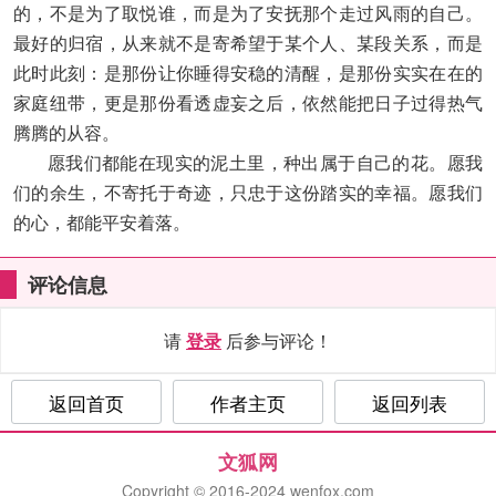
的，不是为了取悦谁，而是为了安抚那个走过风雨的自己。
最好的归宿，从来就不是寄希望于某个人、某段关系，而是
此时此刻：是那份让你睡得安稳的清醒，是那份实实在在的
家庭纽带，更是那份看透虚妄之后，依然能把日子过得热气
腾腾的从容。
愿我们都能在现实的泥土里，种出属于自己的花。愿我
们的余生，不寄托于奇迹，只忠于这份踏实的幸福。愿我们
的心，都能平安着落。
评论信息
请
登录
后参与评论！
返回首页
作者主页
返回列表
文狐网
Copyright © 2016-2024 wenfox.com