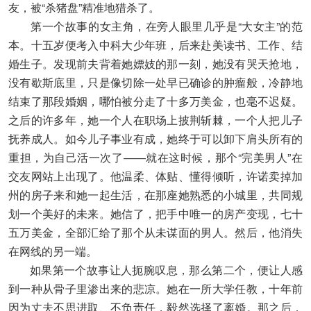
友，被“杀猪盘”精准地猎杀了。
第一个故事的女主角，在旁人眼里几乎是“大女主”的范
本。十五岁便考入中科大少年班，后来赴美读书、工作、结
婚生子。发现前夫背着她嫖妓的那一刻，她没有哭天抢地，
没有歇斯底里，只是像切除一处早已确诊的肿瘤般，冷静地
结束了那段婚姻，哪怕被分走了十多万美金，也毫不迟疑。
之后的许多年，她一个人在职场上披荆斩棘，一个人把儿子
抚养成人。如今儿子事业有成，她终于可以卸下肩头所有的
重担，为自己活一次了——就在这时候，那个“完美男人”在
交友网站上出现了。他温柔、体贴、懂得倾听，许诺卖掉加
州的房子来和她一起生活，在那座她熟悉的小城里，共同规
划一个美好的未来。她信了，把手中唯一的房产变现，七十
五万美金，全部汇给了那个从未谋面的男人。然后，他消失
在网线的另一端。
如果第一个故事让人扼腕叹息，那么第二个，便让人感
到一种从骨子里渗出来的悲凉。她在一所大学任教，十年前
因为丈夫不思进取、不负责任，毅然选择了离婚。那之后，