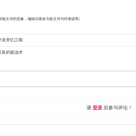
有散文诗的意象，编辑试着改为散文诗与作者磋商）
伴龙井忆江南
舅舅的炼油术
请
登录
后参与评论！