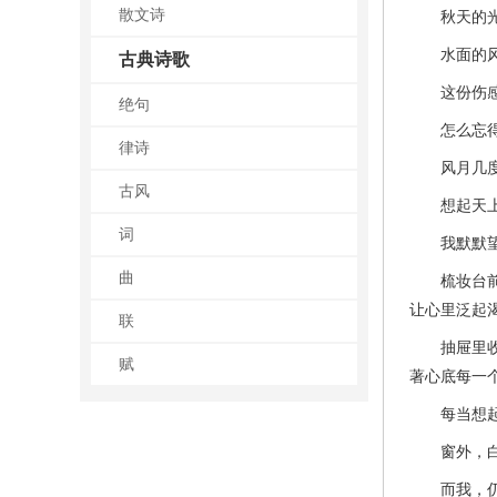
散文诗
秋天的光景
水面的风很
古典诗歌
这份伤感无
绝句
怎么忘得了
律诗
风月几度变
古风
想起天上飞
词
我默默望著
曲
梳妆台前的
让心里泛起
联
抽屉里收著
赋
著心底每一
每当想起你
窗外，白云
而我，仍在