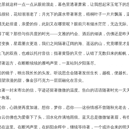
就这样一点一点从眼前溜走，暮色里透著萧索，让我想起宋玉笔下的
轻，花却渐渐老了；月光下的露水带著寒意，梧桐叶子一片片飘落，
处排遣，亲爱的你，此刻又在哪里呢？眼前只有烟水茫茫，无边无际
呢？那些与你共度的时光——文雅的约会、酒后的倾谈，仿佛还是昨
换，星霜屡次更迭，我们之间隔著辽阔的海、遥远的山，究竟哪里才是
的双燕，也难以托付音信；指著黄昏的天空，认错了无数归来的船帆，
远方，在断断续续的雁鸣声里，一直站到夕阳落尽。
镜子，映出我长长的头发。听说思念会随著发丝生长，越梳，便越长。
渴望浪漫的甜，像金莎巧克力一层层融化在舌尖。
一封未寄出的信，字迹还留著微微的温度。告白的话语随著时光一天天
个角落。
，心跳便再度加速。想你，梦你，恋你——这份情感不曾随秋光老去，
仿佛也为爱垂下了头，泪水化作满地雨痕。蓝天总是微微皱著眉，有些
这里。在断鸿声里，在斜阳余晖中，继续等待著，一个或许会来的明