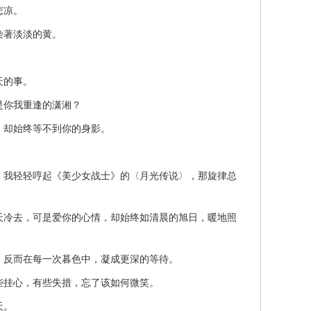
悲凉。
染著淡淡的黄。
。
天的事。
你我重逢的潇湘？
却始终等不到你的身影。
我轻轻哼起《美少女战士》的〈月光传说〉，那旋律总
冷去，可是爱你的心情，却始终如清晨的旭日，暖地照
反而在每一次暮色中，凝成更深的等待。
挂心，有些失措，忘了该如何微笑。
天。