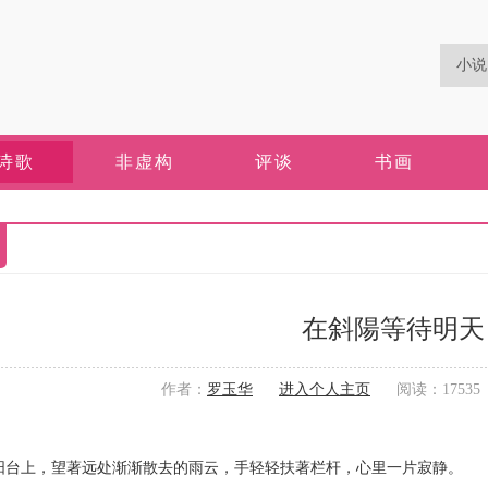
诗歌
非虚构
评谈
书画
在斜陽等待明天
作者：
罗玉华
进入个人主页
阅读：17535 更
上，望著远处渐渐散去的雨云，手轻轻扶著栏杆，心里一片寂静。