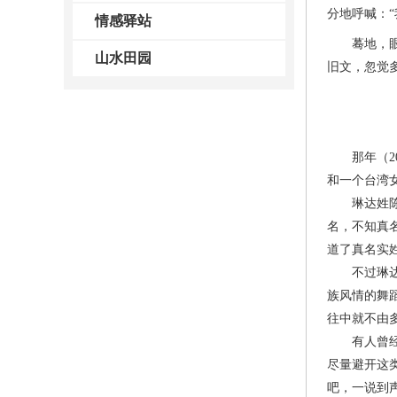
分地呼喊：“
情感驿站
蓦地，眼前
山水田园
旧文，忽觉
那年（20
和一个台湾
琳达姓陈，
名，不知真
道了真名实
不过琳达是
族风情的舞
往中就不由
有人曾经问
尽量避开这
吧，一说到