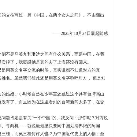
的交往写过一篇《中国，在两个女人之间》。不由翻出
——2025年10月24日晨起随感
这倒不是马英九和琳达之间有什么关系，而是中国，在我
经卖掉了，我疑惑她是真的去了上海还没有回来。
是用英文名字交流的时候，其实谁都不知道对方的真
姓名。虽然我们彼此还是用英文名字称呼对方， 但是知
的姑娘。小时候自己在少年宫还跳过这个具有台湾高山
就没有了。而且因为在这里看到的台湾新闻太多了，在交
题肯定是有关“一个中国”的。我反问：那你呢？对方说
亲、寻商机……就说最最坚决要同中国划清界限的阿扁
吴三桂，而吴三桂何许人也？乃中国近代史上的人物；至