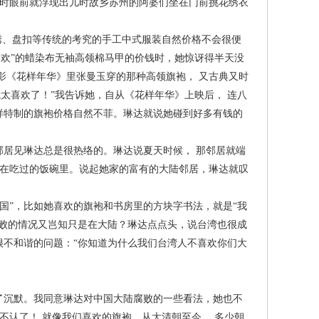
话时眼前就浮现出儿时故乡苏州的阿婆们坐在门前挑花绣衣
、盘扣等传统的考究的手工中式服装自然价格不会很便
喜欢”的蜡染布无袖高领棉马甲的价钱时，她惊讶得半天没
影《花样年华》里张曼玉穿的那种高领旗袍， 又古典又时
太喜欢了！”我告诉她，自从《花样年华》上映后， 连八
样特制的旗袍价格自然不菲。琳达就说她碰到好多有钱的
居见琳达总是很热络的。琳达说夏天时候， 那邻居就端
丢在吃过的饭碗里。说起她家的富有的大陆邻居，琳达就叹
”，比如她喜欢的旗袍和书房里的方块字书法，就是“我
败的情况又岂知只是在大陆？琳达点点头，说台湾也很成
不和谐的问题：“你知道为什么我们台湾人不喜欢你们大
沉默。我同意琳达对中国大陆腐败的一些看法，她也不
不认了！ 就像我们喜欢的旗袍，从大清朝至今， 多少朝