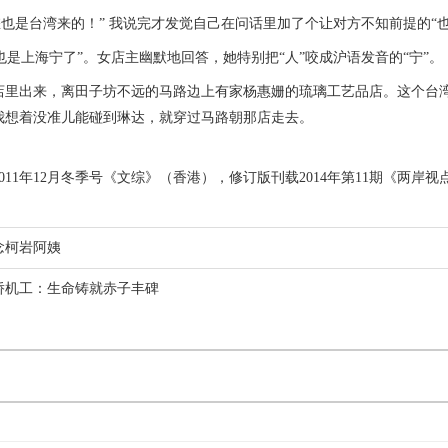
也是台湾来的！” 我说完才发觉自己在问话里加了个让对方不知前提的“也
是上海宁了”。女店主幽默地回答，她特别把“人”咬成沪语发音的“宁”。
出来，离田子坊不远的马路边上有家杨惠姗的琉璃工艺品店。这个台湾
我想着没准儿能碰到琳达，就穿过马路朝那店走去。
011年12月冬季号《文综》（香港），修订版刊载2014年第11期《两岸视
念柯岩阿姨
侨机工：生命铸就赤子丰碑