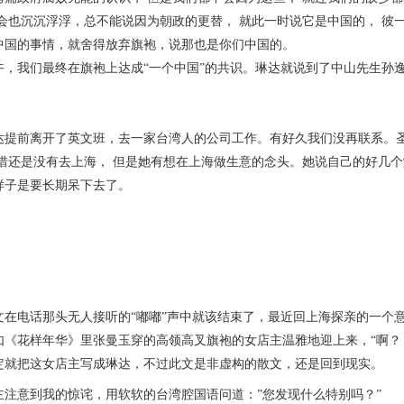
社会也沉沉浮浮，总不能说因为朝政的更替， 就此一时说它是中国的， 
中国的事情，就舍得放弃旗袍，说那也是你们中国的。
我们最终在旗袍上达成“一个中国”的共识。琳达就说到了中山先生孙逸
前离开了英文班，去一家台湾人的公司工作。有好久我们没再联系。圣
可惜还是没有去上海， 但是她有想在上海做生意的念头。她说自己的好几
样子是要长期呆下去了。
电话那头无人接听的“嘟嘟”声中就该结束了，最近回上海探亲的一个意
如《花样年华》里张曼玉穿的高领高叉旗袍的女店主温雅地迎上来，“啊？
定就把这女店主写成琳达，不过此文是非虚构的散文，还是回到现实。
意到我的惊诧，用软软的台湾腔国语问道：”您发现什么特别吗？”