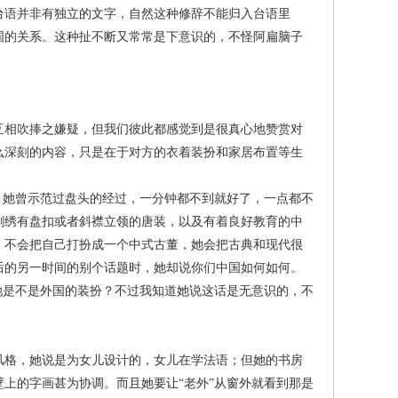
台语并非有独立的文字，自然这种修辞不能归入台语里
国的关系。这种扯不断又常常是下意识的，不怪阿扁脑子
相吹捧之嫌疑，但我们彼此都感觉到是很真心地赞赏对
么深刻的内容，只是在于对方的衣着装扮和家居布置等生
她曾示范过盘头的经过，一分钟都不到就好了，一点都不
刺绣有盘扣或者斜襟立领的唐装，以及有着良好教育的中
，不会把自己打扮成一个中式古董，她会把古典和现代很
后的另一时间的别个话题时，她却说你们中国如何如何。
她是不是外国的装扮？不过我知道她说这话是无意识的，不
格，她说是为女儿设计的，女儿在学法语；但她的书房
上的字画甚为协调。而且她要让“老外”从窗外就看到那是