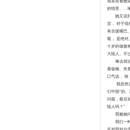
我喜欢看她
的情景……
她又说到了
宜， 对于
有合拢嘴巴
髦， 是绝
十岁的做旗
大陆人。不
琳达就说她
着饭碗、夹
口气说， 唉
我忽然发现
们中国”的
问题，最后
陆人吗？”
我被她问得
我们一时都
反对我对台