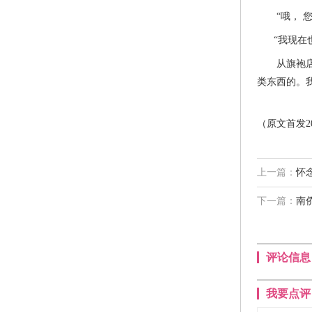
“哦， 您
“我现在也
从旗袍店里
类东西的。
（原文首发2
上一篇：
怀
下一篇：
南
评论信息
我要点评