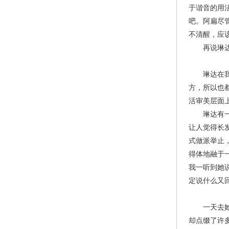
于谐音的用
吧。阿扁尽
不清醒，应
再说琳达我
琳达在我所
方，所以也
活审美层面
琳达有一头
让人觉得长
式做派举止
得体地融于
我一听到她
定说什么又
一天去她家
却点缀了许