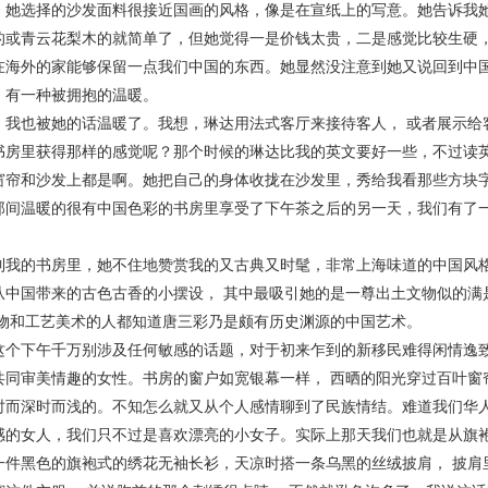
。她选择的沙发面料很接近国画的风格，像是在宣纸上的写意。她告诉我
的或青云花梨木的就简单了，但她觉得一是价钱太贵，二是感觉比较生硬
在海外的家能够保留一点我们中国的东西。她显然没注意到她又说回到中
，有一种被拥抱的温暖。
也被她的话温暖了。我想，琳达用法式客厅来接待客人， 或者展示给客
书房里获得那样的感觉呢？那个时候的琳达比我的英文要好一些，不过读英
窗帘和沙发上都是啊。她把自己的身体收拢在沙发里，秀给我看那些方块
温暖的很有中国色彩的书房里享受了下午茶之后的另一天，我们有了一
的书房里，她不住地赞赏我的又古典又时髦，非常上海味道的中国风格。
从中国带来的古色古香的小摆设， 其中最吸引她的是一尊出土文物似的满
文物和工艺美术的人都知道唐三彩乃是颇有历史渊源的中国艺术。
下午千万别涉及任何敏感的话题，对于初来乍到的新移民难得闲情逸致
共同审美情趣的女性。书房的窗户如宽银幕一样， 西晒的阳光穿过百叶窗
时而深时而浅的。不知怎么就又从个人感情聊到了民族情结。难道我们华
感的女人，我们只不过是喜欢漂亮的小女子。实际上那天我们也就是从旗
黑色的旗袍式的绣花无袖长衫，天凉时搭一条乌黑的丝绒披肩， 披肩里