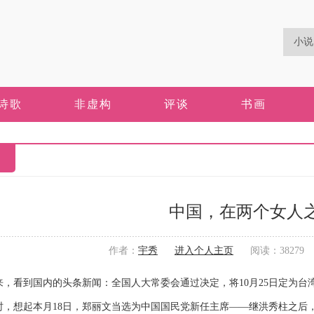
诗歌
非虚构
评谈
书画
中国，在两个女人
作者：
宇秀
进入个人主页
阅读：38279 更
看到国内的头条新闻：全国人大常委会通过决定，将10月25日定为台
想起本月18日，郑丽文当选为中国国民党新任主席——继洪秀柱之后，