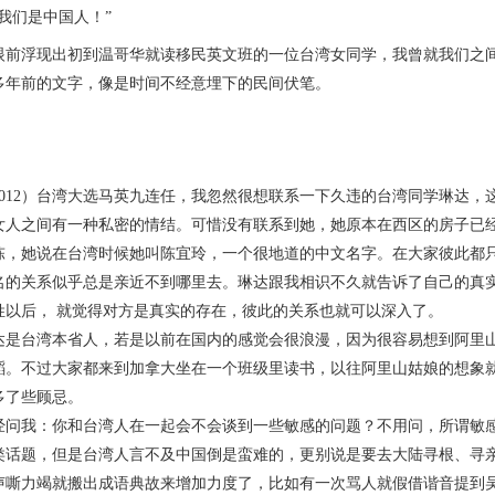
我们是中国人！”
浮现出初到温哥华就读移民英文班的一位台湾女同学，我曾就我们之间
多年前的文字，像是时间不经意埋下的民间伏笔。
12）台湾大选马英九连任，我忽然很想联系一下久违的台湾同学琳达，
女人之间有一种私密的情结。可惜没有联系到她，她原本在西区的房子已
她说在台湾时候她叫陈宜玲，一个很地道的中文名字。在大家彼此都只
名的关系似乎总是亲近不到哪里去。琳达跟我相识不久就告诉了自己的真实
姓以后， 就觉得对方是真实的存在，彼此的关系也就可以深入了。
台湾本省人，若是以前在国内的感觉会很浪漫，因为很容易想到阿里山
蹈。不过大家都来到加拿大坐在一个班级里读书，以往阿里山姑娘的想象
多了些顾忌。
我：你和台湾人在一起会不会谈到一些敏感的问题？不用问，所谓敏感问
类话题，但是台湾人言不及中国倒是蛮难的，更别说是要去大陆寻根、寻
声嘶力竭就搬出成语典故来增加力度了，比如有一次骂人就假借谐音提到