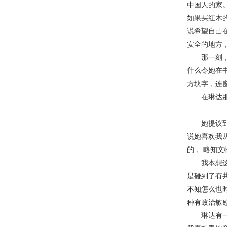
中国人的家
如果买红木
说希望自己
安全的地方
那一刻，我
什么令她在
方块字，连
在琳达那间
她提议到我
说她喜欢我
的， 略知
我本想这个
是碰到了有
不知怎么也
种有政治敏
琳达有一件