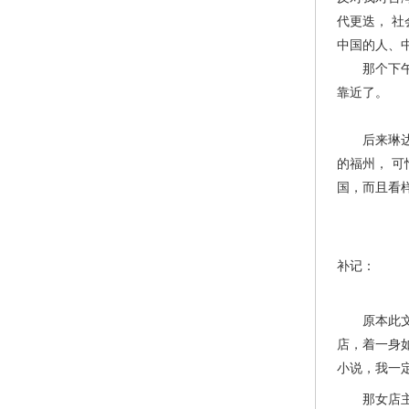
代更迭， 
中国的人、
那个下午，
靠近了。
后来琳达提
的福州， 
国，而且看
补记：
原本此文在
店，着一身
小说，我一
那女店主注