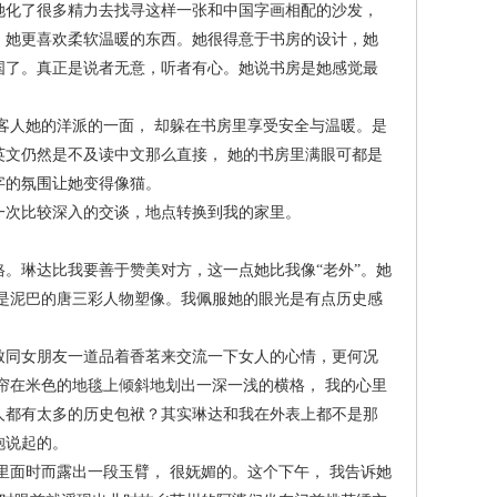
她化了很多精力去找寻这样一张和中国字画相配的沙发，
，她更喜欢柔软温暖的东西。她很得意于书房的设计，她
国了。真正是说者无意，听者有心。她说书房是她感觉最
人她的洋派的一面， 却躲在书房里享受安全与温暖。是
文仍然是不及读中文那么直接， 她的书房里满眼可都是
字的氛围让她变得像猫。
次比较深入的交谈，地点转换到我的家里。
琳达比我要善于赞美对方，这一点她比我像“老外”。她
是泥巴的唐三彩人物塑像。我佩服她的眼光是有点历史感
同女朋友一道品着香茗来交流一下女人的心情，更何况
帘在米色的地毯上倾斜地划出一深一浅的横格， 我的心里
人都有太多的历史包袱？其实琳达和我在外表上都不是那
袍说起的。
面时而露出一段玉臂， 很妩媚的。这个下午， 我告诉她