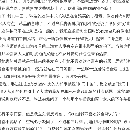
穿这件衣服， 并说胸前的那个刺绣很点睛， 不然就逊色许多了。我说这
琳达说当然，贵就贵在这些绣花上了， 这是我们中国的特色嘛！
“我们中国”。琳达的这件中式长衫是在台湾买的，很贵。像这种有刺绣
现代人有点工艺品的意味了。不过当我告诉她我的那件被她说了很多次“好
。这件棉马甲在上海是很一般的， 我现在很后悔出国时没有定做几身像电
对上海味道的中国风格。琳达一听就像孩子一样雀跃大叫起来，“我也要！我
袍的老师傅也出山为今天的上海女人度身定造那电影里的旗袍了。当然这
过那些新富太太们对旗袍的兴趣远不及对爱马仕包包来的热情。
家的邻居就是大陆来的暴发户，但她不喜欢这个富有的邻居，尽管那邻
着香烟来敲她的门， 然后就站在门口闲聊， 一边聊一边居然把香烟屁股
， 你们中国现在好多这样的暴发户， 素质好差的。
，琳达往往是说到她讨厌的人和事就说“你们中国”，反之就是“我们中国
。那天从她的邻居引出了大陆的爆发户和种种腐败现象的社会话题，其实腐
就说到政府的不是。琳达突然问了一个与那个午后我们两个女人的下午茶很
不寒而栗。但是我立刻就反问她，“你知道我不喜欢的台湾人吗？”
不说话了，空气似乎凝固了。不过稍停片刻，我们几乎同时张嘴打破了
湾扁政府腐败无能的认识， 但是我们都不会因为这些， 就连我们的故乡都