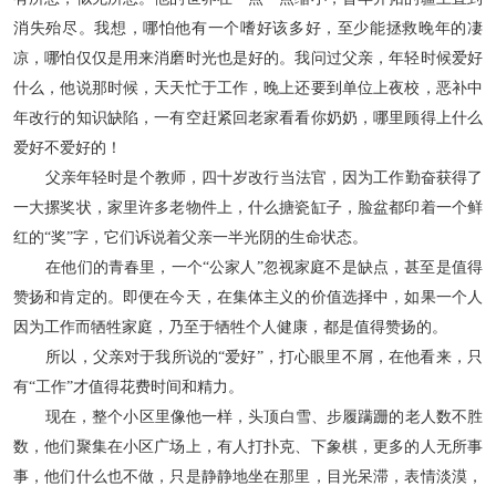
消失殆尽。我想，哪怕他有一个嗜好该多好，至少能拯救晚年的凄
凉，哪怕仅仅是用来消磨时光也是好的。我问过父亲，年轻时候爱好
什么，他说那时候，天天忙于工作，晚上还要到单位上夜校，恶补中
年改行的知识缺陷，一有空赶紧回老家看看你奶奶，哪里顾得上什么
爱好不爱好的！
父亲年轻时是个教师，四十岁改行当法官，因为工作勤奋获得了
一大摞奖状，家里许多老物件上，什么搪瓷缸子，脸盆都印着一个鲜
红的
“奖”字，它们诉说着父亲一半光阴的生命状态。
在他们的青春里，一个
“公家人”忽视家庭不是缺点，甚至是值得
赞扬和肯定的。即便在今天，在集体主义的价值选择中，如果一个人
因为工作而牺牲家庭，乃至于牺牲个人健康，都是值得赞扬的。
所以，父亲对于我所说的
“爱好”，打心眼里不屑，在他看来，只
有“工作”才值得花费时间和精力。
现在，整个小区里像他一样，头顶白雪、步履蹒跚的老人数不胜
数，他们聚集在小区广场上，有人打扑克、下象棋，更多的人无所事
事，他们什么也不做，只是静静地坐在那里，目光呆滞，表情淡漠，