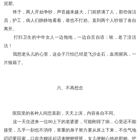
泥塑。
终于，两人开始争吵，声音越来越大，门前挤满了人，那些保洁
员，护工，病人们静静地看着，谁也不打劝。直到两个人吵烦了各自
离开。
打扫卫生的中年女人一边拖地，一边自言自语：唉，老了没活
法！
我想老头儿的心里，这会子只怕已经是飞沙走石，血雨腥风，一
片狼藉了。
六、
不再想念
医院里的各种人间悲喜剧，天天上演，内容各自不同。
这一天住进来一位
80上下的老婆婆，可能刚得了病，心里还不能
接受，几乎一刻也不消停，笨重的身子努力要从床上下来，不住气地
叨叨要回家，口齿含糊说起话来咿咿呀呀，女儿便耐心地劝慰她。护