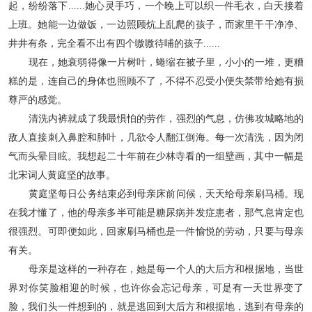
起，纷纷落下
......她心灵手巧，一个晚上可以织一件毛衣，白天接着
上班。她能一边做饭，一边照顾炕上乱爬的孩子，而家里干干净净、
井井有条，完全看不出有四个嗷嗷待哺的孩子......
现在，她衰弱得像一片树叶，蜷缩在被子里，小小的一堆，更糟
糕的是，连自己的身体也照顾不了，不得不忍受小便失禁带给她有损
尊严的感觉。
清洗内裤就成了我最惧怕的劳作，强烈的气息，仿佛攻城略地的
敌人直接刺入鼻腔和肺叶，几欲令人翻江倒海。每一次清洗，因为闭
气而头晕目眩。我想起二十年前在少林寺看的一组壁画，其中一幅是
北宋词人黄庭坚的故事。
黄庭坚每日公务结束必到母亲床前问候，天天给母亲刷马桶。现
在我才懂了，他的母亲多半可能是糖尿病并发症患者，那气息肯定也
很强烈。可即便如此，回家刷马桶也是一件愉悦的劳动，只要与母亲
有关。
母亲是这样的一种存在，她是每一个人的大后方和根据地，当世
界对你笑脸相迎的时候，也许你会忘记母亲，可是有一天世界变了
脸，我们头一件想到的，就是逃回到大后方和根据地，逃到有母亲的