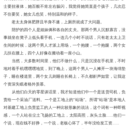
士要挂液体，她百般不肯左右躲闪，我觉得她简直是个孩子，几次忍
不住要笑，她女儿也笑，特别温和的样子。
老太太身体肥胖且半身不遂，上厕所就成了大问题。
陪护的四个人是姐妹俩和各自的丈夫。那两个男人沉默寡言，没
事就坐在凳子上低头看手机，一连几个小时不说话，只有老太太上卫
生间的时候，这两个男人才派上用场，一个抱腰，一个抱腿，两个女
儿扶在腰上，四个人好像在搬动着一座小山。
当然，大多数时间里，他们不做什么，只是沉浸在手机里，不时
地对着手机嘿嘿嘿地笑，到了晚上，这两个男人一人摊开一块海绵垫
子，睡在楼道里，两个女儿则睡在长椅上，不久都鼾声如雷，让我这
个资深失眠者格外羡慕。
从他们白天的零星谈话里，我才知道他们中一个是送货司机，负
责给一个采油厂送料。一个是工地上的
“站场”。所谓“站场”是本地人
对基建工地上负责监工的人一种比较形象的说法，这个词有一种即视
感，一个人站在尘土飞扬的工地上，太阳高照，灰头土脸......他们一
个说，现在钱不好挣，一个说，老板心坏了，半年没给发工资......