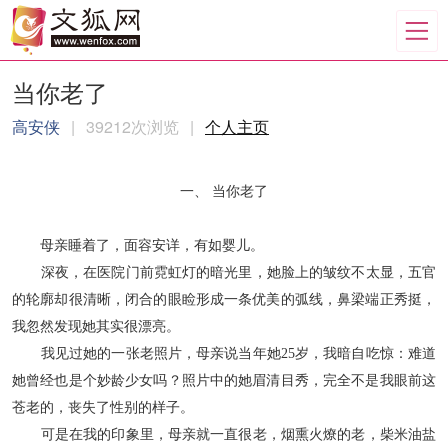
当你老了
高安侠
|
39212次浏览
|
个人主页
一、
当你老了
母亲睡着了，面容安详，有如婴儿。
深夜，在医院门前霓虹灯的暗光里，她脸上的皱纹不太显，五官
的轮廓却很清晰，闭合的眼睑形成一条优美的弧线，鼻梁端正秀挺，
我忽然发现她其实很漂亮。
我见过她的一张老照片，母亲说当年她
25岁，我暗自吃惊：难道
她曾经也是个妙龄少女吗？照片中的她眉清目秀，完全不是我眼前这
苍老的，丧失了性别的样子。
可是在我的印象里，母亲就一直很老，烟熏火燎的老，柴米油盐