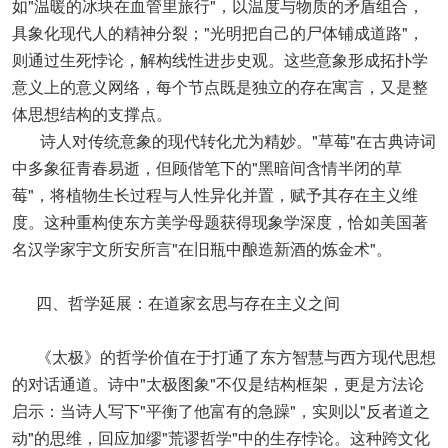
如"温暖的冰块在血管里旅行"，以温度与物质的矛盾组合，
具象化现代人的精神分裂；"光明把自己的尸体铺成道路"，
则通过生死悖论，解构线性进步史观。这些意象形成拓扑学
意义上的意义网络，每个节点既是独立的存在寓言，又是整
体思想结构的支撑点。
诗人对传统意象的现代转化尤为精妙。"草莓"在古典诗词
中多象征青春易逝，但顾偕笔下的"黑暗间含情半闭的草
莓"，将植物生长过程与人性异化并置，赋予其存在主义维
度。这种重构使东方美学母题获得现象学深度，恰如美国著
名汉学家宇文所安所言"在旧瓶中酿造新酒的炼金术"。
四、哲学延展：在道家玄思与存在主义之间
《太极》的哲学价值在于打通了东方智慧与西方现代思想
的对话通道。诗中"太极图象"不仅是结构框架，更是方法论
启示：当诗人写下"平衡了他富有的急躁"，实则以"反者道之
动"的思维，回应加缪"荒谬哲学"中的生存悖论。这种跨文化