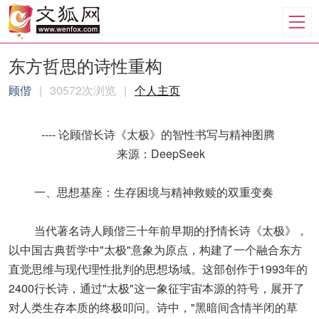
东方哲思的诗性重构
顾偕
|
30572次浏览
|
个人主页
---- 论顾偕长诗《太极》的智性书写与精神图腾
来源：DeepSeek
一、思想基座：生存困境与精神救赎的双重变奏
当代著名诗人顾偕三十年前早期的抒情长诗《太极》，
以中国古典哲学中"太极"意象为原点，构建了一个融合东方
直觉思维与现代理性批判的思想场域。这部创作于1993年的
2400行长诗，通过"太极"这一象征宇宙本源的符号，展开了
对人类生存本质的终极叩问。诗中，"黑暗间含情半闭的草