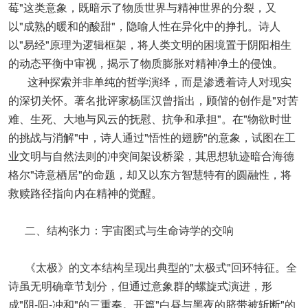
莓"这类意象，既暗示了物质世界与精神世界的分裂，又
以"成熟的暖和的酸甜"，隐喻人性在异化中的挣扎。诗人
以"易经"原理为逻辑框架，将人类文明的困境置于阴阳相生
的动态平衡中审视，揭示了物质膨胀对精神净土的侵蚀。
这种探索并非单纯的哲学演绎，而是渗透着诗人对现实
的深切关怀。著名批评家杨匡汉曾指出，顾偕的创作是"对苦
难、生死、大地与风云的抚慰、抗争和承担"。在"物欲时世
的挑战与消解"中，诗人通过"悟性的翅膀"的意象，试图在工
业文明与自然法则的冲突间架设桥梁，其思想轨迹暗合海德
格尔"诗意栖居"的命题，却又以东方智慧特有的圆融性，将
救赎路径指向内在精神的觉醒。
二、结构张力：宇宙图式与生命诗学的交响
《太极》的文本结构呈现出典型的"太极式"回环特征。全
诗虽无明确章节划分，但通过意象群的螺旋式演进，形
成"阴-阳-冲和"的三重奏。开篇"白昼与黑夜的脐带被斩断"的