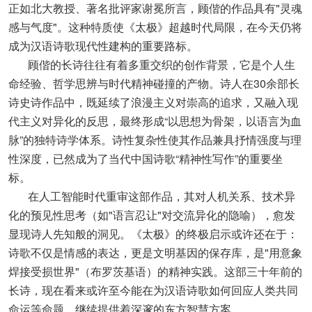
正如北大教授、著名批评家谢冕所言，顾偕的作品具有"灵魂
感与气度"。这种特质使《太极》超越时代局限，在今天仍将
成为汉语诗歌现代性建构的重要路标。
顾偕的长诗往往有着多重交织的创作背景，它是个人生
命经验、哲学思辨与时代精神碰撞的产物。诗人在30余部长
诗史诗作品中，既延续了浪漫主义对崇高的追求，又融入现
代主义对异化的反思，最终形成“以思想为骨架，以语言为血
脉”的独特诗学体系。诗性复杂性使其作品兼具抒情强度与理
性深度，已然成为了当代中国诗歌“精神性写作”的重要坐
标。
在人工智能时代重审这部作品，其对人机关系、技术异
化的预见性思考（如"语言忍让"对交流异化的隐喻），愈发
显现诗人先知般的洞见。《太极》的终极启示或许还在于：
诗歌不仅是情感的表达，更是文明基因的保存库，是"用意象
焊接受损世界"（布罗茨基语）的精神实践。这部三十年前的
长诗，现在看来或许至今能在为汉语诗歌如何回应人类共同
命运等命题，继续提供着深邃的东方智慧方案。