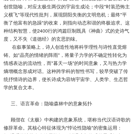
创世隐喻，对应太极生两仪的宇宙生成论；中段"时装恐怖主
义横飞"等现代性批判，展现阴阳失衡的文明危机；最终"平
衡了他富有的急躁"的收束，则指向动态和谐的终极追求。这
种结构智慧，使2400行的鸿篇巨制既具《神曲》式的史诗气
度，又不失《道德经》的玄思韵味。
在叙事策略上，诗人创造性地将科学理性与诗性直觉熔
铸。如"晶亮的情绪的阵雨"，将量子力学的不确定性转化为
情感表达的流动性，而"暮天一场"的时间意象，又与热力学
熵增概念形成对话。这种跨学科的智性书写，较早突破了传
统抒情诗的边界，使长诗成为容纳宇宙学、人类学、生态哲
学的复合文本。
三、语言革命：隐喻森林中的意象拓扑
顾偕在《太极》中构建的意象系统，堪称当代汉语诗歌的
修辞革命。其核心特征体现为"悖论性隐喻"的密集运用：