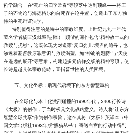
哲学融合，在"死亡的四季常春"等段落中达到顶峰——将庄
子的齐物论与海德格尔的向死存在论并置，创造出了东方独
特的生死辩证法学。
特别值得注意的是诗中的宗教维度。上世纪九九十年代
著名学者杨匡汉就率先指出，顾偕的写作包含"精神故土式的
救赎与抚慰"，这既体现为对道家"复归婴儿"境界的追寻，也
渗透着基督教原罪意识与救赎渴望。如"神谕的翅膀"与"天使
在遥远的展开"等意象，构建起多元信仰交织的精神穹顶，使
长诗超越具体宗教范畴，直指普世性的人类困境。
五、文化坐标：后现代语境下的东方智慧重构
在全球化与本土化激烈碰撞的1990年代，2400行长诗
《太极》的创作，于当时极具文化战略意义。诗人将"让东方
智慧全球共享"作为创作宗旨，这在其将《太极》英译本（中
国文学出版社1998年版“熊猫丛书”）寄送白宫的行动中得到