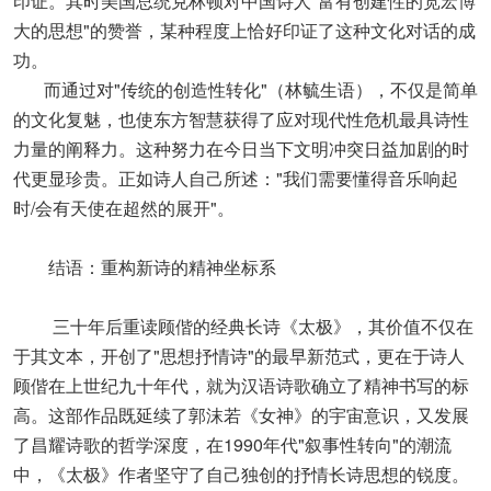
印证。其时美国总统克林顿对中国诗人"富有创建性的宽宏博
大的思想"的赞誉，某种程度上恰好印证了这种文化对话的成
功。
而通过对"传统的创造性转化"（林毓生语），不仅是简单
的文化复魅，也使东方智慧获得了应对现代性危机最具诗性
力量的阐释力。这种努力在今日当下文明冲突日益加剧的时
代更显珍贵。正如诗人自己所述："我们需要懂得音乐响起
时/会有天使在超然的展开"。
结语：重构新诗的精神坐标系
三十年后重读顾偕的经典长诗《太极》，其价值不仅在
于其文本，开创了"思想抒情诗"的最早新范式，更在于诗人
顾偕在上世纪九十年代，就为汉语诗歌确立了精神书写的标
高。这部作品既延续了郭沫若《女神》的宇宙意识，又发展
了昌耀诗歌的哲学深度，在1990年代"叙事性转向"的潮流
中，《太极》作者坚守了自己独创的抒情长诗思想的锐度。