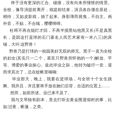
终于没有更深的汇合、碰撞，没有向来所憧憬的情景。
全校，像导演提前离开，戏提前结束，演员各自僵在原处，
稍待，又如皮影戏，抽了起来。身影薄而摇曳，不自主。画
外音，不贴，不合辄，嘤嘤啼啼。
杜晖不再在熄灯才回，不再半摸黑钻他黑又长(不是真黑
长，是因这打蓝球的石门著名人民艺术家有一米八三)的床
铺，大叫:这野兽！
野兽乃是打球的一校园美好无双的师兄。黑子一直为全校
的妇女(其实只一二个，甚至只野兽所怀抱的一个)解放、平
等、博爱的事业操心。兹此毕业之际，他转为嘘吁一党，退
而求其次了，总在蚊帐里喃喃:
毕业那天，晚上，我要在篮球场，与全班十个女生跳
舞。我并且，并且要将手放在她们后背，合适的位置上……
然而，如前所述。业已来不及了。
我与文琴独有剧本，竟去打听去黄金围渡假村的事，比
如:过夜，帐篷，之类。