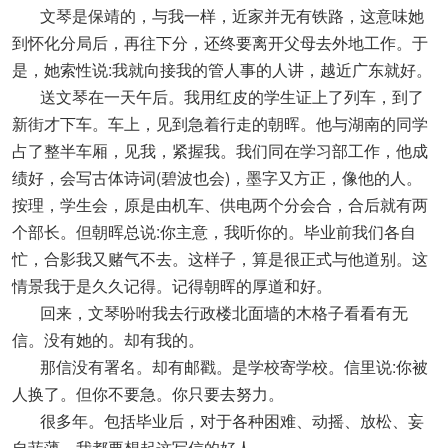
文琴是保靖的，与我一样，近家并无有铁路，这意味她
到怀化分局后，再往下分，还终要离开父母去外地工作。于
是，她索性说:我就向接我的管人事的人讲，越近广东就好。
送文琴在一天午后。我用红皮的学生证上了列车，到了
新街才下车。车上，见到急着行走的朝晖。他与湖南的同学
占了整半车厢，见我，紧握我。我们同在学习部工作，他成
绩好，会写古体诗词(碧波也会)，墨字又方正，像他的人。
按理，学生会，原是由机车、供电两个分会合，合后就有两
个部长。但朝晖总说:你主意，我听你的。毕业前我们各自
忙，合影我又赌气不去。这样子，算是很正式与他道别。这
情景我于是久久记得。记得朝晖的厚道和好。
回来，文琴吩咐我去行政楼北面墙的木格子看看有无
信。没有她的。却有我的。
那信没有署名。却有邮戳。是学校寄学校。信里说:你被
人换了。但你不要急。你只要去努力。
很多年。包括毕业后，对于各种困难、动摇、放松、妄
自菲薄，我都要想起这写信的好人。