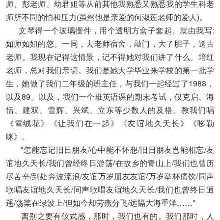
师、彭老师、幼君姐等从前其他我熟悉又熟悉我的学生科老
师所不同的怕和压力(虽然他是亲爱的何淑莲老师的爱人)。
文琴得一个玻璃摆件，用个透明方盒子套起。就由我写:
如师如姐的您。一同，去老师宿舍，敲门，大了胆子，送古
老师。我现在记得这情景，记不得她对我们讲了什么。培红
老师，总对我们亲切。我们是她大学毕业来学校的第一批学
生，她做了我们二年级的班主任，与我们一起经过了1988，
以及89。以及，我们一个班英语课的期末考试，仅克启、海
恬、建双、雪辉、兴斌、立东等少数人的及格。教我们唱
《雪绒花》《让我们在一起》《友谊地久天长》《哆勒
咪》。
"怎能忘记旧日朋友/心中能不怀想/旧日朋友岂能相忘/友
谊地久天长/我们曾经终日游荡/在故乡的青山上/我们也曾历
尽苦辛/到处奔波流浪/友谊万岁朋友友谊/万岁举杯痛饮/同声
歌唱友谊地久天长/同声歌唱友谊地久天长/我们也曾终日逍
遥/荡桨在绿波上/但如今却劳燕分飞/远隔大海重洋……"
离别之要有仪式感，那时，我们也有的。我们那时，人