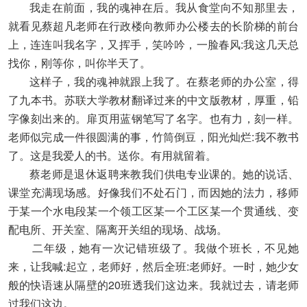
我走在前面，我的魂神在后。我从食堂向不知那里去，
就看见蔡超凡老师在行政楼向教师办公楼去的长阶梯的前台
上，连连叫我名字，又挥手，笑吟吟，一脸春风:我这几天总
找你，刚等你，叫你半天了。
这样子，我的魂神就跟上我了。在蔡老师的办公室，得
了九本书。苏联大学教材翻译过来的中文版教材，厚重，铅
字像刻出来的。扉页用蓝钢笔写了名字。也有力，刻一样。
老师似完成一件很圆满的事，竹筒倒豆，阳光灿烂:我不教书
了。这是我爱人的书。送你。有用就留着。
蔡老师是退休返聘来教我们供电专业课的。她的说话、
课堂充满现场感。好像我们不处石门，而因她的法力，移师
于某一个水电段某一个领工区某一个工区某一个贯通线、变
配电所、开关室、隔离开关组的现场、战场。
二年级，她有一次记错班级了。我做个班长，不见她
来，让我喊:起立，老师好，然后全班:老师好。一时，她少女
般的快语速从隔壁的20班透我们这边来。我就过去，请老师
过我们这边。