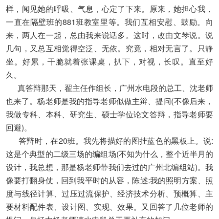
样，闻见她的呼吸、气息，心定了下来。原来，她担心我，
一直在隔壁班的881班教室里等。我们互相安慰、鼓励。向
来，两人在一起，总由我来说话多。这时，改由文琴说。说
几句，又总互相觉得空泛、无依。究竟，相对无言了。只静
坐。好累，干脆就着张课桌，扒下，对视，长叹。直至好
久。
真答辩那天，翟主任作组长，广州水电段的总工、沈老师
也来了。杨老师是我的指导老师似做主辩、提问(不像后来，
我做专科、本科、研究生、硕士学位论文答辩，指导老师要
回避)。
答辩时，在20班。我先将描好的图挂蓝色的黑板上。说:
这是个典型的二级三场的编组场(不知为什么，整个近半月的
设计，我总想，那是杨老师带我们去过的广州北编组站)。我
像要打翻身仗，回到我平时的从容，陈述:我的照明方案、照
度与线径计算、过压过流保护、经济技术分析、预概算、主
要材料配件表、设计图、实现、效果。又回答了几位老师的