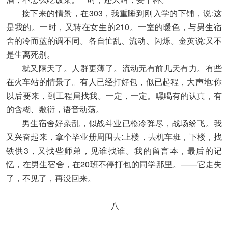
接下来的情景，在303，我重睡到刚入学的下铺，说:这
是我的。一时，又转在女生的210。一室的暖色，与男生宿
舍的冷而蓝的调不同。各自忙乱、流动、闪烁。金英说:又不
是生离死别。
就又隔天了。人群更薄了。流动无有前几天有力。有些
在火车站的情景了。有人已经打好包，似已起程，大声地:你
以后要来，到工程局找我。一定，一定。嘿喝有的认真，有
的含糊、敷衍，语音动荡。
男生宿舍好杂乱，似战斗业已枪冷弹尽，战场纷飞。我
又兴奋起来，拿个毕业册周围去:上楼，去机车班，下楼，找
铁供3，又找些师弟，见谁找谁。我的留言本，最后的记
忆，在男生宿舍，在20班不停打包的同学那里。——它走失
了，不见了，再没回来。
八