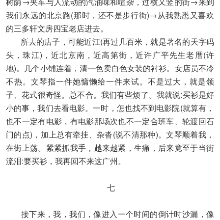
树荫→夹车与人流动的汽油味和喧杂，过横又竖的街→来到
我们永远的北京路(那时，还不是步行街)→从我熟悉又喜欢
的三多轩文房四宝老店进去。
所去的店子，可能近江(再过几百米，就是著名的天字码
头，珠江)，近北京南，近高第街，近许广平先生老厝(许
地)。几个小铺连着，清一色卖白色女装的衬衫。女店员不冷
不热。文琴指一件她慵懒给一件来试。不是过大，就是领
子、花式很奇怪。总不合。我们有些烦了。我就说:买衫是好
小的事，我们去看电影。一时，怎也找不到电影院(就算有，
也不一定有电影，有电影那场次也不一定合班车、轮渡回石
门的点)，加上总有牵挂、杂沓(说不清那种)。文琴顺着我，
在街上荡。紧紧抓我手，越来越紧，生痛，后来竟至于当街
流泪:要买衫，我再回不来这广州。
七
接下来，我，我们，像进入一个时间的倒计时沙漏，像