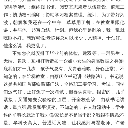
演讲等活动；组织图书馆、阅览室志愿者队伍建设、值班工
作；协助校刊编印；协助学习档案整理、统计。为了带好湘
波，朝辉和我还在一个中午，草草用了餐，在教室里跟他
讲，并与他一起写总结、计划。但我心里是乱的，我一乱就
吃睡不好。朝辉就说:老陈你总可以吃少，又精神、干劲好。
他这么说，我更乱了。
不知怎么就安排了毕业前的体检。建双等，一群男生，
无端、雀跃，互相打听诸如一众娇小女生的身高数据之类(到
底我们才十几岁，孩子气总有。又青春暗唤，身心正常)。不
知怎的，在阶梯教室，由蔡庆立书记讲《铁路法》。书记说:
这是共和国首部铁路部门法，全路职工要学习、考试，同学
们运气好，正好免了一次考试，但要认真听。很密的，几乎
紧接，又通知去实验楼的顶层，开全校会议，由蔡书记讲
话，重点强调:反和平演变。不知怎的，在人群流动中，学生
科的牟科长就近了我:小彭家长是不是当干部？我很不情愿:不
是。牟科长高大、普通话又准，让我感到与翟老师、许老