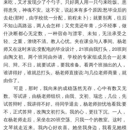
来吃，又才发现少了个勺子。只好两人用一只勺来吃饭。患
得患失，神魂不安。这不安，说起来有多个原因:愁毕业后的
去处(那时，由学校统一分配，前程未卜)；就要别离，往后
不知山高路远，两人会怎样；又究竟还年青，少不经事，做
什决断都心无定数，一种宿命与漂零、未知，无法承受之
轻、之重，潦绕不清。教人心忧。夹在课业与人事间。杨老
师又在这时来说:变配电的毕业设计，21班由我打头，20班则
由陶文初。两个班同由外请、学校的专家组成员合一起来
问、辩。不日，就要试讲，要我准备。看两个班抽出的人，
谁讲得好，谁就总打头。杨老师直接说:与几位老师商量，就
由你了。
可是，那时，我向来的成稳荡然无存，心中有数又无
数。等试讲，由杨老师组织，由我、文初、瑞忠，几位，先
试答辩时，我讲得不好。待同学退去，杨老师担忧地看我:要
不，正式答辩，改陶文初打头。我的心，更往下沉。一人，
在杨老师走后，呆坐在20班空荡、只我一个的教室。这时，
文琴就走近来。我内心好欢喜。她坐我身边，我看见她模