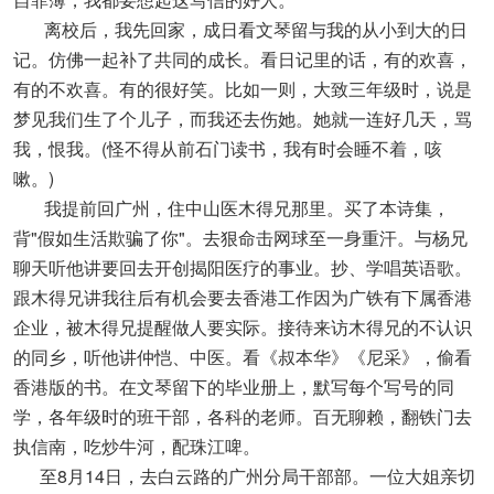
离校后，我先回家，成日看文琴留与我的从小到大的日
记。仿佛一起补了共同的成长。看日记里的话，有的欢喜，
有的不欢喜。有的很好笑。比如一则，大致三年级时，说是
梦见我们生了个儿子，而我还去伤她。她就一连好几天，骂
我，恨我。(怪不得从前石门读书，我有时会睡不着，咳
嗽。)
我提前回广州，住中山医木得兄那里。买了本诗集，
背"假如生活欺骗了你"。去狠命击网球至一身重汗。与杨兄
聊天听他讲要回去开创揭阳医疗的事业。抄、学唱英语歌。
跟木得兄讲我往后有机会要去香港工作因为广铁有下属香港
企业，被木得兄提醒做人要实际。接待来访木得兄的不认识
的同乡，听他讲仲恺、中医。看《叔本华》《尼采》，偷看
香港版的书。在文琴留下的毕业册上，默写每个写号的同
学，各年级时的班干部，各科的老师。百无聊赖，翻铁门去
执信南，吃炒牛河，配珠江啤。
至8月14日，去白云路的广州分局干部部。一位大姐亲切