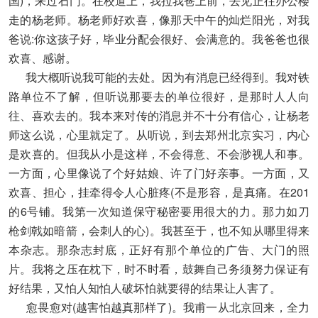
国)，来过石门。在校道上，我拉我爸上前，去见正往办公楼
走的杨老师。杨老师好欢喜，像那天中午的灿烂阳光，对我
爸说:你这孩子好，毕业分配会很好、会满意的。我爸爸也很
欢喜、感谢。
我大概听说我可能的去处。因为有消息已经得到。我对铁
路单位不了解，但听说那要去的单位很好，是那时人人向
往、喜欢去的。我本来对传的消息并不十分有信心，让杨老
师这么说，心里就定了。从听说，到去郑州北京实习，内心
是欢喜的。但我从小是这样，不会得意、不会渺视人和事。
一方面，心里像说了个好姑娘、许了门好亲事。一方面，又
欢喜、担心，挂牵得令人心脏疼(不是形容，是真痛。在201
的6号铺。我第一次知道保守秘密要用很大的力。那力如刀
枪剑戟如暗箭，会刺人的心)。我甚至于，也不知从哪里得来
本杂志。那杂志封底，正好有那个单位的广告、大门的照
片。我将之压在枕下，时不时看，鼓舞自己务须努力保证有
好结果，又怕人知怕人破坏怕就要得的结果让人害了。
愈畏愈对(越害怕越真那样了)。我甫一从北京回来，全力