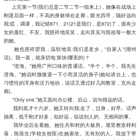
上完第一节(我们总是二节二节一组来上)，她像在战场上
刚退后面一样，不高的身躯倚在走廊，眼光四寻，隔好远向
我:哎，调课，我记错871、21(21是我们，是872)了，面有少
女的羞红、不安。我慈祥地笑笑，走向其实与我祖母一般大
的她。
她也慈祥望我，温软地笑:我们是老乡，"自家人"(潮州
话)。我一喜，就亲切地:第块(哪里的)？
"澄海。"她用广州口味的普通话。"半个，半个。我先生
澄海。"她说时微微退一下小而灵活的身子(她站讲台上，也
习惯性的浑身有活力地动，说话又透过好几间教室，充向走
廊)。
"Only one.″她又面向办公楼、后山，说句很远的话。
我到底才十六岁。她又转向我:走了，过身，好早。话声
抽离，低于刚才好多，似好远，似说别人的、无相间的事。
我毕业后去看她。她住共和村的大板房。屋里教室样利
落，陈医生(学校女校医)在她家坐。无有别的人。我放下带