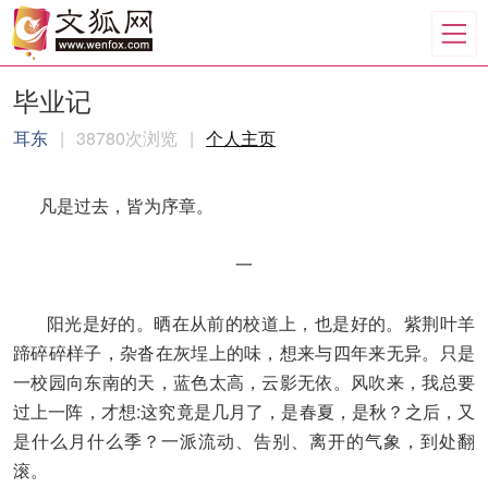
毕业记
耳东
|
38780次浏览
|
个人主页
凡是过去，皆为序章。
一
阳光是好的。晒在从前的校道上，也是好的。紫荆叶羊
蹄碎碎样子，杂沓在灰埕上的味，想来与四年来无异。只是
一校园向东南的天，蓝色太高，云影无依。风吹来，我总要
过上一阵，才想:这究竟是几月了，是春夏，是秋？之后，又
是什么月什么季？一派流动、告别、离开的气象，到处翻
滚。