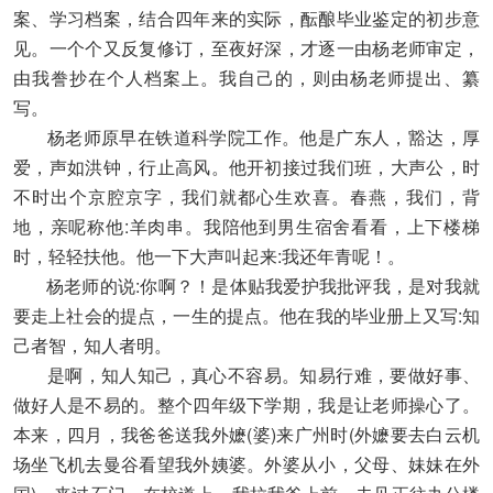
案、学习档案，结合四年来的实际，酝酿毕业鉴定的初步意
见。一个个又反复修订，至夜好深，才逐一由杨老师审定，
由我誊抄在个人档案上。我自己的，则由杨老师提出、纂
写。
杨老师原早在铁道科学院工作。他是广东人，豁达，厚
爱，声如洪钟，行止高风。他开初接过我们班，大声公，时
不时出个京腔京字，我们就都心生欢喜。春燕，我们，背
地，亲呢称他:羊肉串。我陪他到男生宿舍看看，上下楼梯
时，轻轻扶他。他一下大声叫起来:我还年青呢！。
杨老师的说:你啊？！是体贴我爱护我批评我，是对我就
要走上社会的提点，一生的提点。他在我的毕业册上又写:知
己者智，知人者明。
是啊，知人知己，真心不容易。知易行难，要做好事、
做好人是不易的。整个四年级下学期，我是让老师操心了。
本来，四月，我爸爸送我外嬷(婆)来广州时(外嬷要去白云机
场坐飞机去曼谷看望我外姨婆。外婆从小，父母、妹妹在外