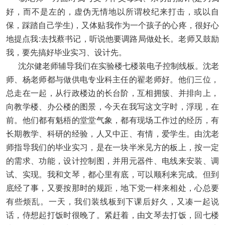
好，而不是左的，虚伪无情地以所谓校纪来打击，或以自
保，踩踏自己学生)，又体贴我作为一个孩子的心疼，很好心
地提点我:去找蔡书记，听说他要调路局做处长。老师又鼓励
我，要先搞好毕业实习、设计先。
沈尔健老师辅导我们在实验楼七楼装电子控制线板。沈老
师、杨老师都与做供电专业科主任的翟老师好。他们三位，
总走在一起，从行政楼边的长台阶，互相拥簇、并排向上，
向教学楼、办公楼的图景，今天在我写这文字时，浮现，在
前。他们都有魁梧的堂堂气象，都有现场工作过的经历，有
长期教学、科研的经验，人又中正、有情，爱学生。由沈老
师指导我们的毕业实习，是在一块半米见方的板上，按一定
的需求、功能，设计控制图，并用元器件、电线来安装、调
试、实现。我和文琴，都心里有底，可以顺利来完成。但到
底经了事，又要按那时的规距，地下党一样来相处，心总要
有些烦乱。一天，我们装线板到下课后好久，又凑一起说
话，侍想起打饭时很晚了。紧赶着，由文琴去打饭，回七楼