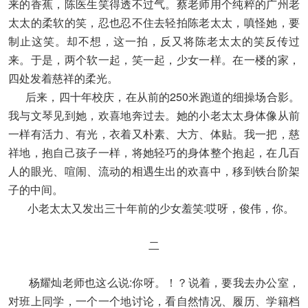
来的香蕉，陈医生笑得透不过气。蔡老师用个纯粹的广州老
太太的柔软的笑，忍也忍不住去轻拍陈老太太，嗔怪她，要
制止这笑。却不想，这一拍，反又将陈老太太的笑反传过
来。于是，两个软一起，笑一起，少女一样。在一楼的家，
四处发着慈祥的柔光。
后来，四十年校庆，在从前的250米跑道的细操场合影。
我与文琴见到她，欢喜地奔过去。她的小老太太身体像从前
一样有活力、有光，衣着又朴素、大方、体贴。我一把，慈
祥地，抱自己孩子一样，将她轻巧的身体整个抱起，在几百
人的眼光、喧闹、流动的相遇生出的欢喜中，移到铁台阶架
子的中间。
小老太太又发出三十年前的少女羞笑:哎呀，俊伟，你。
二
杨耀灿老师也这么说:你呀。！？说着，要我去办公室，
对班上同学，一个一个地讨论，看自然情况、履历、学籍档