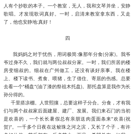
人有个抄歌的本子。一个教室，无人，我和文琴并坐，安静
歌唱。才发现歌词真好。一时，启清来教室拿东西，又走
了，他也安静地:真好！
四
我妈妈之对于忧伤，用词极简:像那年分食(分家)。我爷
爷过身不久，我们就与两位叔叔分家。一时，我们所居的楼
房变细叔的。细叔在广州做工，还没有谈好亲事。我在楼
上、楼下读书、煮食、喂猪，生了借住、寄居的伤感。总要
去看一个"桶盘"(油了漆的祭祖木托盘)。那托盘算是我作为长
孙分得的。
千里搭凉棚。人世熙攘，总要这样子分合。分食，才有我
们与两个叔叔家后面建屋、建厂、发展。我们来石门的当初
是欢喜的，一个长长暑假总有亲朋送肉蛋面条来"欢喜(祝
贺)"。一千多个日夜在这鲛珠之河之滨，又长了个子，有许