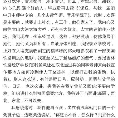
多好伙伴，苦乐都有，乐多苦少。而且，希望总有。如我，
内心总想:遇个好的人，毕业后再去读书(保送。与我一届初
中升中师中专的，几个去读华师、音乐学院了)。此时，欢喜
是主要的，就要走上社会，有工作，做公家人了。我内心又
向往大山大河大海大桥，还有长大隧道、宏大的运输作业站
场。我到现在，坐车经过以上这些，都好激动，仿佛我属于
她们、她们又为我所有，血液身体相连。我报铁路学校时，
正好在大埕充满收割过的稻草味的露天电影院看了一部美国
铁路调度的电影，我甚至又生了越远越好的傻气，要报吉林
铁路经济学校(害我爸急让在东北当过兵的同事老师来向我宣
传那地方如何冷到使人耳朵冻掉，以便打击我的傻劲、执
着)。别人这么说，有时是呼口号、应时势，但我与父母的
信、日记，也这么讲。害我爸在我毕业前又回信:不要向学
校、组织讲什么到祖国需要地方。我爸甚于当面讲:新疆，西
北、东北，不可以去。
我爸说这时，我伴他与五叔，坐在省汽车站门口的一个
粥挑子边，边吃粥边说话。"你这么不食，怎么行？到底什么