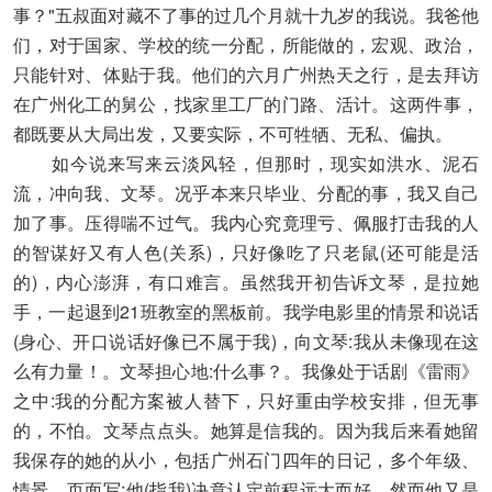
事？"五叔面对藏不了事的过几个月就十九岁的我说。我爸他
们，对于国家、学校的统一分配，所能做的，宏观、政治，
只能针对、体贴于我。他们的六月广州热天之行，是去拜访
在广州化工的舅公，找家里工厂的门路、活计。这两件事，
都既要从大局出发，又要实际，不可牲牺、无私、偏执。
如今说来写来云淡风轻，但那时，现实如洪水、泥石
流，冲向我、文琴。况乎本来只毕业、分配的事，我又自己
加了事。压得喘不过气。我内心究竟理亏、佩服打击我的人
的智谋好又有人色(关系)，只好像吃了只老鼠(还可能是活
的)，内心澎湃，有口难言。虽然我开初告诉文琴，是拉她
手，一起退到21班教室的黑板前。我学电影里的情景和说话
(身心、开口说话好像已不属于我)，向文琴:我从未像现在这
么有力量！。文琴担心地:什么事？。我像处于话剧《雷雨》
之中:我的分配方案被人替下，只好重由学校安排，但无事
的，不怕。文琴点点头。她算是信我的。因为我后来看她留
我保存的她的从小，包括广州石门四年的日记，多个年级、
情景、页面写:他(指我)决意认定前程远大而好，然而他又是