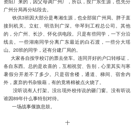
资阳厂来的，因父母调广州厂，所以，按广东生源，也先分
广州分局再分站段去。
铁供3班因大部分是粤湘生源，也全部留广州局。胖子直
接到机关。立虹、明浩到广深。华琴到工程总公司。其他
的，分广州、长沙、怀化供电段。只是有些同学，一下分沿
线去。一些湖南同学分离广东最近的白石渡，一些分大瑶
山。20班的同学，还有分建厂局的。
大家各自按学校订的票去坐车。连同开好的户口转移证，
各自东西。总的是欢喜的，互相祝贺、告别，心里其实与寒
暑假分开差不了多少。只是宿舍楼，通道、梯间、宿舍内
外，废弃的书杂狼藉，有的竟将棉被点火烧了。
没听说有人打架。没出现外校传说的砸门窗。没有听说
谁因89年什么事特别对待。
一场战事偃旗息鼓。
十