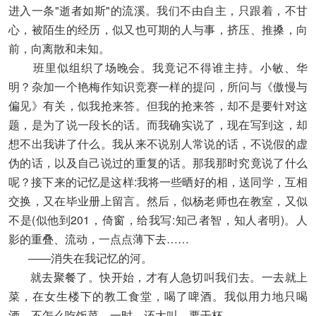
进入一条"逝者如斯"的流溪。我们不由自主，只跟着，不甘
心，被陌生的经历，似又也可期的人与事，挤压、推搡，向
前，向离散和未知。
班里似组织了场晚会。我竟记不得谁主持。小敏、华
明？杂加一个艳梅作知识竞赛一样的提问，所问与《傲慢与
偏见》有关，似我抢来答。但我的抢来答，却不是要针对这
题，是为了说一段长的话。而我确实说了，现在写到这，却
想不出我讲了什么。我从来不说别人常说的话，不说假的虚
伪的话，以及自己说过的重复的话。那我那时究竟说了什么
呢？接下来的记忆是这样:我将一些晒好的相，送同学，互相
交换，又在毕业册上留言。然后，似杨老师也在教室，又似
不是(似他到201，倚窗，给我写:知己者智，知人者明)。人
影的重叠、流动，一点点薄下去……
——消失在我记忆的河。
就去聚餐了。快开始，才有人急切叫我们去。一去就上
菜，在女生楼下的教工食堂，喝了啤酒。我似用力地只喝
酒，不怎么吃饭菜。一时，还大叫，要干杯。