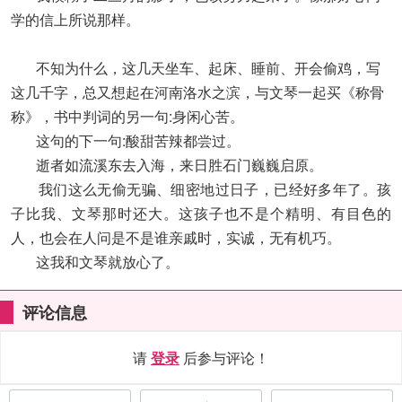
学的信上所说那样。
不知为什么，这几天坐车、起床、睡前、开会偷鸡，写
这几千字，总又想起在河南洛水之滨，与文琴一起买《称骨
称》，书中判词的另一句:身闲心苦。
这句的下一句:酸甜苦辣都尝过。
逝者如流溪东去入海，来日胜石门巍巍启原。
我们这么无偷无骗、细密地过日子，已经好多年了。孩
子比我、文琴那时还大。这孩子也不是个精明、有目色的
人，也会在人问是不是谁亲戚时，实诚，无有机巧。
这我和文琴就放心了。
评论信息
请
登录
后参与评论！