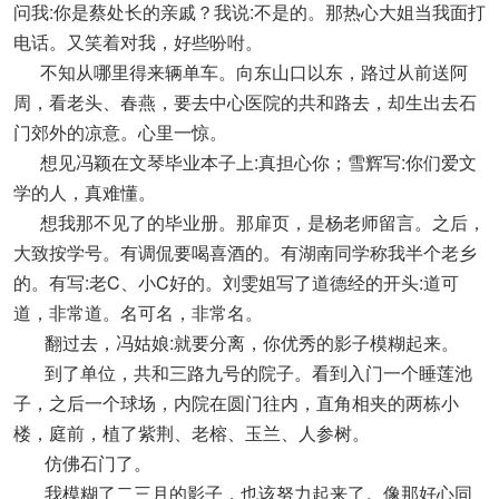
问我:你是蔡处长的亲戚？我说:不是的。那热心大姐当我面打
电话。又笑着对我，好些吩咐。
不知从哪里得来辆单车。向东山口以东，路过从前送阿
周，看老头、春燕，要去中心医院的共和路去，却生出去石
门郊外的凉意。心里一惊。
想见冯颖在文琴毕业本子上:真担心你；雪辉写:你们爱文
学的人，真难懂。
想我那不见了的毕业册。那扉页，是杨老师留言。之后，
大致按学号。有调侃要喝喜酒的。有湖南同学称我半个老乡
的。有写:老C、小C好的。刘雯姐写了道德经的开头:道可
道，非常道。名可名，非常名。
翻过去，冯姑娘:就要分离，你优秀的影子模糊起来。
到了单位，共和三路九号的院子。看到入门一个睡莲池
子，之后一个球场，内院在圆门往内，直角相夹的两栋小
楼，庭前，植了紫荆、老榕、玉兰、人参树。
仿佛石门了。
我模糊了二三月的影子，也该努力起来了。像那好心同