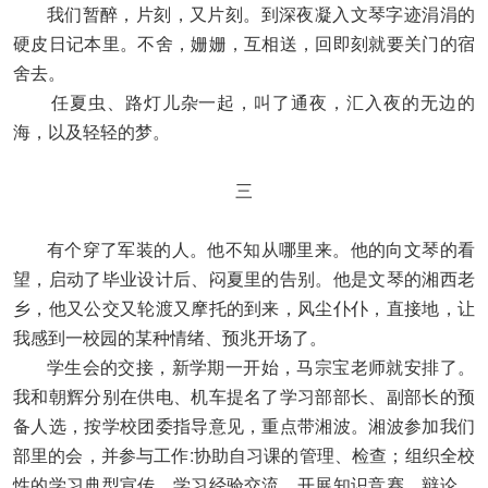
我们暂醉，片刻，又片刻。到深夜凝入文琴字迹涓涓的
硬皮日记本里。不舍，姗姗，互相送，回即刻就要关门的宿
舍去。
任夏虫、路灯儿杂一起，叫了通夜，汇入夜的无边的
海，以及轻轻的梦。
三
有个穿了军装的人。他不知从哪里来。他的向文琴的看
望，启动了毕业设计后、闷夏里的告别。他是文琴的湘西老
乡，他又公交又轮渡又摩托的到来，风尘仆仆，直接地，让
我感到一校园的某种情绪、预兆开场了。
学生会的交接，新学期一开始，马宗宝老师就安排了。
我和朝辉分别在供电、机车提名了学习部部长、副部长的预
备人选，按学校团委指导意见，重点带湘波。湘波参加我们
部里的会，并参与工作:协助自习课的管理、检查；组织全校
性的学习典型宣传、学习经验交流，开展知识竞赛、辩论、