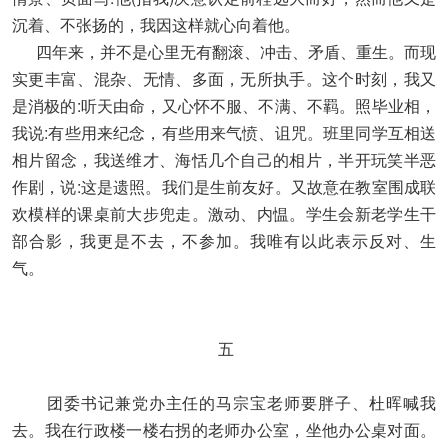
沉着、不张扬的，我因这样就心向着他。
四年来，并不是心里无有翻滚、冲击、矛盾、重生。而现
实更丰富、混杂、无情、多面，无所执手。这个时刻，我又
是消极的:听天由命，又心怀不服、不满、不羁。照毕业相，
我说:有些用来纪念，有些用来气愤、诅咒。班里同学互相送
相片留念，我送维才、海恬几个自己的相片，半开玩笑半恶
作剧，说:这是遗照。我们是生前友好。又故意在教室围成联
欢模样的课桌前大步兜走。激动、内愠。学生会新老学生干
部合影，我更是不去，不参加。我唯有以此表示反对、生
气。
五
团委书记兼党办主任的马宗宝老师要胖子、杜晖喊我
去。我在行政楼一楼右拐的老师办公室，坐他办公桌对面。