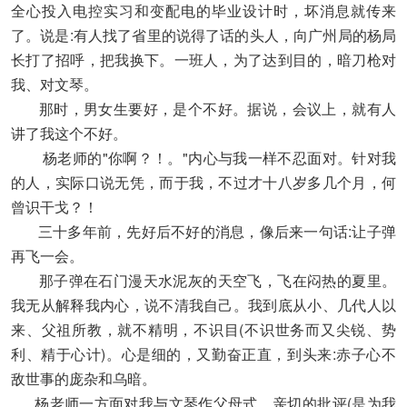
全心投入电控实习和变配电的毕业设计时，坏消息就传来
了。说是:有人找了省里的说得了话的头人，向广州局的杨局
长打了招呼，把我换下。一班人，为了达到目的，暗刀枪对
我、对文琴。
那时，男女生要好，是个不好。据说，会议上，就有人
讲了我这个不好。
杨老师的"你啊？！。"内心与我一样不忍面对。针对我
的人，实际口说无凭，而于我，不过才十八岁多几个月，何
曾识干戈？！
三十多年前，先好后不好的消息，像后来一句话:让子弹
再飞一会。
那子弹在石门漫天水泥灰的天空飞，飞在闷热的夏里。
我无从解释我内心，说不清我自己。我到底从小、几代人以
来、父祖所教，就不精明，不识目(不识世务而又尖锐、势
利、精于心计)。心是细的，又勤奋正直，到头来:赤子心不
敌世事的庞杂和乌暗。
杨老师一方面对我与文琴作父母式、亲切的批评(是为我