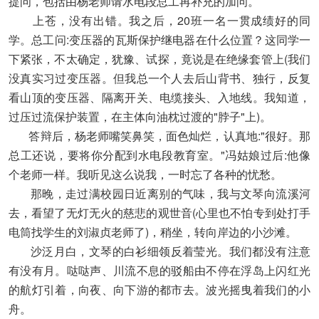
提问，包括由杨老师请水电段总工再补充的加问。
上苍，没有出错。我之后，20班一名一贯成绩好的同
学。总工问:变压器的瓦斯保护继电器在什么位置？这同学一
下紧张，不太确定，犹豫、试探，竟说是在绝缘套管上(我们
没真实习过变压器。但我总一个人去后山背书、独行，反复
看山顶的变压器、隔离开关、电缆接头、入地线。我知道，
过压过流保护装置，在主体向油枕过渡的"脖子"上)。
答辩后，杨老师嘴笑鼻笑，面色灿烂，认真地:"很好。那
总工还说，要将你分配到水电段教育室。"冯姑娘过后:他像
个老师一样。我听见这么说我，一时忘了各种的忧愁。
那晚，走过满校园日近离别的气味，我与文琴向流溪河
去，看望了无灯无火的慈悲的观世音(心里也不怕专到处打手
电筒找学生的刘淑贞老师了)，稍坐，转向岸边的小沙滩。
沙泛月白，文琴的白衫细领反着莹光。我们都没有注意
有没有月。哒哒声、川流不息的驳船由不停在浮岛上闪红光
的航灯引着，向夜、向下游的都市去。波光摇曳着我们的小
舟。