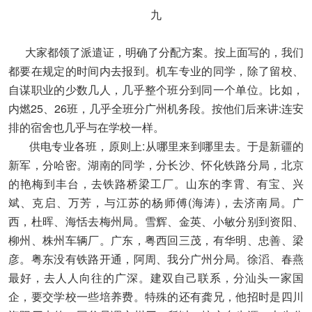
九
大家都领了派遣证，明确了分配方案。按上面写的，我们
都要在规定的时间内去报到。机车专业的同学，除了留校、
自谋职业的少数几人，几乎整个班分到同一个单位。比如，
内燃25、26班，几乎全班分广州机务段。按他们后来讲:连安
排的宿舍也几乎与在学校一样。
供电专业各班，原则上:从哪里来到哪里去。于是新疆的
新军，分哈密。湖南的同学，分长沙、怀化铁路分局，北京
的艳梅到丰台，去铁路桥梁工厂。山东的李霄、有宝、兴
斌、克启、万芳，与江苏的杨师傅(海涛)，去济南局。广
西，杜晖、海恬去梅州局。雪辉、金英、小敏分别到资阳、
柳州、株州车辆厂。广东，粤西回三茂，有华明、忠善、梁
彦。粤东没有铁路开通，阿周、我分广州分局。徐滔、春燕
最好，去人人向往的广深。建双自己联系，分汕头一家国
企，要交学校一些培养费。特殊的还有龚兄，他招时是四川