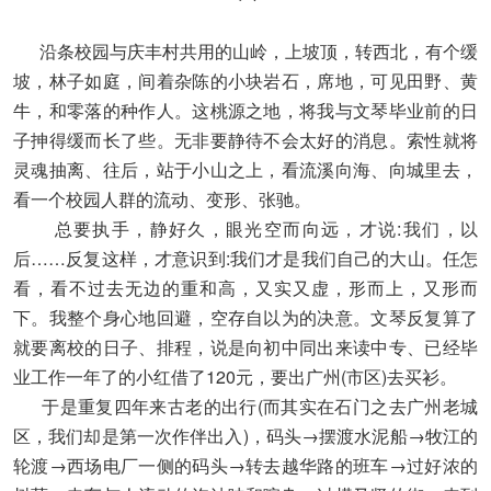
沿条校园与庆丰村共用的山岭，上坡顶，转西北，有个缓
坡，林子如庭，间着杂陈的小块岩石，席地，可见田野、黄
牛，和零落的种作人。这桃源之地，将我与文琴毕业前的日
子抻得缓而长了些。无非要静待不会太好的消息。索性就将
灵魂抽离、往后，站于小山之上，看流溪向海、向城里去，
看一个校园人群的流动、变形、张驰。
总要执手，静好久，眼光空而向远，才说:我们，以
后……反复这样，才意识到:我们才是我们自己的大山。任怎
看，看不过去无边的重和高，又实又虚，形而上，又形而
下。我整个身心地回避，空存自以为的决意。文琴反复算了
就要离校的日子、排程，说是向初中同出来读中专、已经毕
业工作一年了的小红借了120元，要出广州(市区)去买衫。
于是重复四年来古老的出行(而其实在石门之去广州老城
区，我们却是第一次作伴出入)，码头→摆渡水泥船→牧江的
轮渡→西场电厂一侧的码头→转去越华路的班车→过好浓的