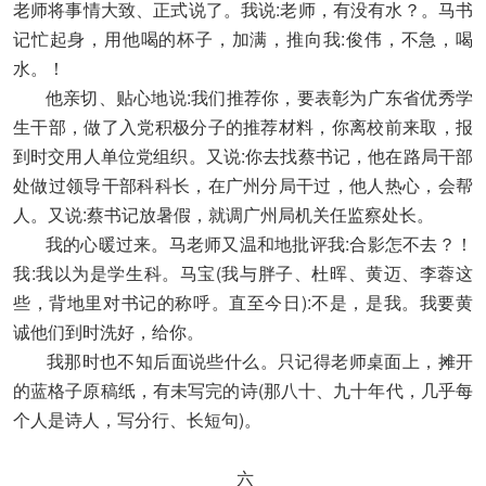
老师将事情大致、正式说了。我说:老师，有没有水？。马书
记忙起身，用他喝的杯子，加满，推向我:俊伟，不急，喝
水。！
他亲切、贴心地说:我们推荐你，要表彰为广东省优秀学
生干部，做了入党积极分子的推荐材料，你离校前来取，报
到时交用人单位党组织。又说:你去找蔡书记，他在路局干部
处做过领导干部科科长，在广州分局干过，他人热心，会帮
人。又说:蔡书记放暑假，就调广州局机关任监察处长。
我的心暖过来。马老师又温和地批评我:合影怎不去？！
我:我以为是学生科。马宝(我与胖子、杜晖、黄迈、李蓉这
些，背地里对书记的称呼。直至今日):不是，是我。我要黄
诚他们到时洗好，给你。
我那时也不知后面说些什么。只记得老师桌面上，摊开
的蓝格子原稿纸，有未写完的诗(那八十、九十年代，几乎每
个人是诗人，写分行、长短句)。
六