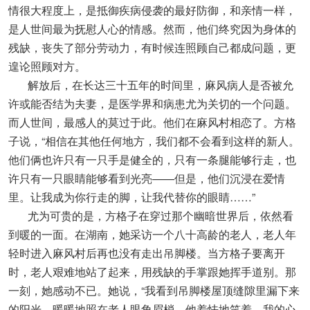
情很大程度上，是抵御疾病侵袭的最好防御，和亲情一样，
是人世间最为抚慰人心的情感。然而，他们终究因为身体的
残缺，丧失了部分劳动力，有时候连照顾自己都成问题，更
遑论照顾对方。
解放后，在长达三十五年的时间里，麻风病人是否被允
许或能否结为夫妻，是医学界和病患尤为关切的一个问题。
而人世间，最感人的莫过于此。他们在麻风村相恋了。方格
子说，“相信在其他任何地方，我们都不会看到这样的新人。
他们俩也许只有一只手是健全的，只有一条腿能够行走，也
许只有一只眼睛能够看到光亮——但是，他们沉浸在爱情
里。让我成为你行走的脚，让我代替你的眼睛……”
尤为可贵的是，方格子在穿过那个幽暗世界后，依然看
到暖的一面。在湖南，她采访一个八十高龄的老人，老人年
轻时进入麻风村后再也没有走出吊脚楼。当方格子要离开
时，老人艰难地站了起来，用残缺的手掌跟她挥手道别。那
一刻，她感动不已。她说，“我看到吊脚楼屋顶缝隙里漏下来
的阳光，暖暖地照在老人眼角眉梢，他羞怯地笑着。我的心