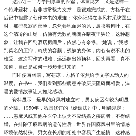
这部近三十万字的厚重的长篇，体量庞大，又是这样一
个特殊题材，若非超常毅力支撑，是很难完成的。方格子在
后记中袒露了创作本书的艰难：“依然记得在麻风村采访医生
时，那些孤寂的夜晚，忽然卷地而起的风，裹挟着树叶，在
这个清冷的山坳，仿佛有无数的魂魄在暗夜里哭泣，这种想
象，让我在回到酒店房间后，依然心有余悸。”她说，“我感
到莫名的压抑，畸残的容颜，残缺的身体，内心有说不出的
难受。这次写作的艰难，远远超出她预料，回头再看，真不
知道，自己是如何一步步走过来的。”
而即便写幽暗，写苍凉，方格子依然给予文字以动人的
温度。在书中，我们看到那些病患冲破层层阻碍而相爱，温
暖的爱情故事让人如此感动。
资料显示，最早的麻风村建立时，男女病区有较为明显
的分隔。1950年，我国修订的《婚姻法》中，明确规定：
……患麻风或其他在医学上认为不应结婚之疾病者，不得结
婚。在排除了麻风病的遗传性后，世界各国麻风村里的情感
环境依然特殊。男女在长期的相处中容易产生感情，这种感