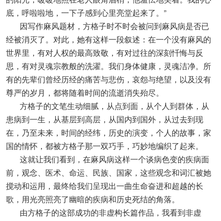
底，呼啦啦地，一下子感到心里亮堂起来了。”
因写作麻风题材，方格子时不时会被问到麻风病是否已
经被消灭了。对此，她有这样一段叙述：在一个没有麻风的
世界里，有对人权的最高致敬，有对过往的深刻忏悔与反
思，有对灵魂宗教般的洗濯。我们身体健康，灵魂洁净。所
有的先辈们曾经历经的痛苦与悲伤，哀怨与绝望，以及没有
尊严的岁月，都将随着时间的流逝消失殆尽。
方格子的文笔生动细腻，从点到面，从个人到群体，从
患病到一生，从基层到高层，从国内到国外，从过去到现
在，乃至未来，时间的经纬，历史的演变，个人的故事，家
国的情怀，都被方格子那一双巧手，巧妙地编织了起来。
这就让我们看到，在麻风病这样一个谈病色变的疾病面
前，观念、医术、命运、民族、国家，这些观念和词汇被她
搅动和运用，最终给我们呈现出一曲生命奋进和超越的长
歌，用光亮照亮了幽暗的疾病和历史死结的角落。
由方格子的这部成功的非虚构长篇作品，我看到非虚