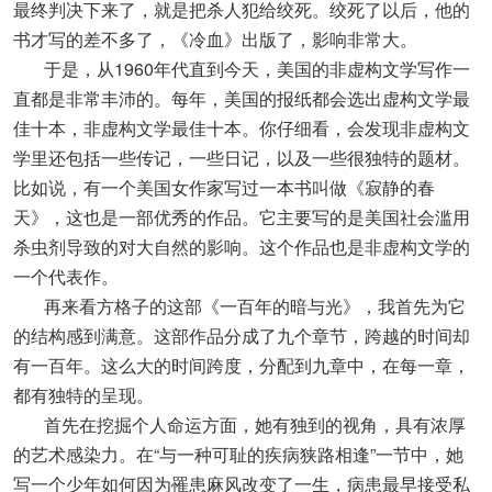
最终判决下来了，就是把杀人犯给绞死。绞死了以后，他的
书才写的差不多了，《冷血》出版了，影响非常大。
于是，从1960年代直到今天，美国的非虚构文学写作一
直都是非常丰沛的。每年，美国的报纸都会选出虚构文学最
佳十本，非虚构文学最佳十本。你仔细看，会发现非虚构文
学里还包括一些传记，一些日记，以及一些很独特的题材。
比如说，有一个美国女作家写过一本书叫做《寂静的春
天》，这也是一部优秀的作品。它主要写的是美国社会滥用
杀虫剂导致的对大自然的影响。这个作品也是非虚构文学的
一个代表作。
再来看方格子的这部《一百年的暗与光》，我首先为它
的结构感到满意。这部作品分成了九个章节，跨越的时间却
有一百年。这么大的时间跨度，分配到九章中，在每一章，
都有独特的呈现。
首先在挖掘个人命运方面，她有独到的视角，具有浓厚
的艺术感染力。在“与一种可耻的疾病狭路相逢”一节中，她
写一个少年如何因为罹患麻风改变了一生，病患最早接受私