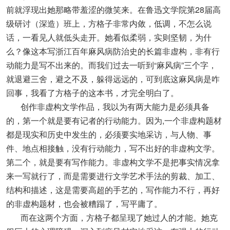
前就浮现出她那略带羞涩的微笑来。在鲁迅文学院第28届高
级研讨（深造）班上，方格子非常内敛，低调，不怎么说
话，一看见人就低头走开。她看似柔弱，实则坚韧，为什
么？像这本写浙江百年麻风病防治史的长篇非虚构，非有行
动能力是写不出来的。而我们过去一听到“麻风病”三个字，
就退避三舍，避之不及，躲得远远的，可到底这麻风病是咋
回事，我看了方格子的这本书，才完全明白了。
创作非虚构文学作品，我以为有两大能力是必须具备
的，第一个就是要有记者的行动能力。因为,一个非虚构题材
都是现实和历史中发生的，必须要实地采访，与人物、事
件、地点相接触，没有行动能力，写不出好的非虚构文学。
第二个，就是要有写作能力。非虚构文学不是把事实情况拿
来一写就行了，而是需要进行文学艺术手法的剪裁、加工、
结构和描述，这是需要高超的手艺的，写作能力不行，再好
的非虚构题材，也会被糟蹋了，写平庸了。
而在这两个方面，方格子都呈现了她过人的才能。她克