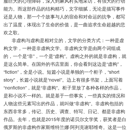
服巨大的心理障碍，深入到麻风村实地采访，有强大的行动
能力。而这部作品的结构精巧，文字细腻，无论是描写事件
还是人物，那一个个故事与人的宿命和对命运的抗争，都写
出了温度，体现出了生命的价值，是一曲追求生命超越的悲
欢之歌。
非虚构与虚构是相对立的，文学的分类方式：一种是虚
构文学，一种是非虚构文学。非虚构文学是由两个词组成
的，一个是“非”，一个是“虚构”。虚构之外的就是非虚构，就
是这么简单。在国外的书店里面，你会看到这边是“虚构”，
“fiction”，全是小说。短篇小说是单独的一个柜子，“short
story”，长篇小说就是“novel”。边上有很多书架，上面写着
“nonfiction”，就是“非虚构”。柜子里放了各种各样的作品，
是和小说不一样的。就是基于一些事实，一些真实的情况和
人物这些元素写出的作品，就叫做“非虚构”。非虚构包括的
东西非常多，传记、历史、调查、特写、日记、都是非虚构
作品。去年，也就是2015年度的诺贝尔文学奖，获奖者是白
俄罗斯的非虚构作家斯维特兰娜·阿列克谢耶维奇。这是一位