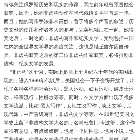
持续关注俄罗斯历史和现实的作家，我在前年就曾预言她会
获奖，因为，她的非虚构创作在当代俄语文学中首屈一指。
而且，她的写作手法非常高妙，善于将多个声音的叙述，历
史文献的使用和作者本人的参与，完美地融汇在一起。她得
奖之后，一时之间，非虚构写作和纪实文学，受到包括中国
在内的全世界文学界的高度关注，这也是继丘吉尔因自传
类、非虚构获奖之后的第二位非虚构作家获奖，必将推动非
虚构、纪实文学的发展。
“非虚构”这个词，实际上是自上个世纪六十年代的美国出
现的，进入1960年代以后，美国社会一下子变得开放了，出
现了各种各样的社会运动，黑人运动、妇女运动，嬉皮士运
动，禅宗流行，性解放等等。同时，在文学方面出现了很多
文学流派，比如“黑人写作”，女性主义写作，犹太文学，后
现代派，中产阶级写作，非虚构文学等等。在20世纪美国文
学史上留下非虚构文学大名的，名叫杜鲁门·卡波蒂，这个作
家很有意思，有点娘娘腔，也是一个同性恋，也写小说，也
写非虚构。他最有名的作品是他的非虚构作品，叫做《残