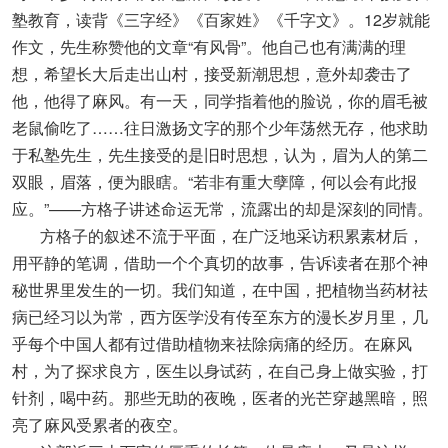
塾教育，读背《三字经》《百家姓》《千字文》。12岁就能
作文，先生称赞他的文章“有风骨”。他自己也有满满的理
想，希望长大后走出山村，接受新潮思想，意外却袭击了
他，他得了麻风。有一天，同学指着他的脸说，你的眉毛被
老鼠偷吃了……往日激扬文字的那个少年荡然无存，他求助
于私塾先生，先生接受的是旧时思想，认为，眉为人的第二
双眼，眉落，便为眼瞎。“若非有重大孽障，何以会有此报
应。”——方格子讲述命运无常，流露出的却是深刻的同情。
方格子的叙述不流于平面，在广泛地采访积累素材后，
用平静的笔调，借助一个个真切的故事，告诉读者在那个神
秘世界里发生的一切。我们知道，在中国，把植物当药材祛
病已经习以为常，西方医学没有传至东方的漫长岁月里，几
乎每个中国人都有过借助植物来祛除病痛的经历。在麻风
村，为了探求良方，医生以身试药，在自己身上做实验，打
针剂，喝中药。那些无助的夜晚，医者的光芒穿越黑暗，照
亮了麻风受累者的夜空。