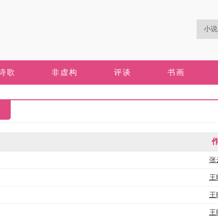
诗歌
非虚构
评谈
书画
张
王
王
王