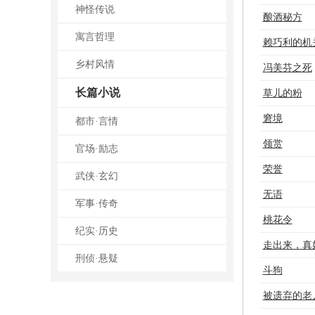
神怪传说
酿酒秘方
寓言哲理
赖巧利的机
乡村风情
冯美芬之死
长篇小说
草儿的粉
窘境
都市·言情
领赏
官场·励志
荣誉
武侠·玄幻
无语
军事·传奇
桃花令
纪实·历史
走出来，真
刑侦·悬疑
斗狗
被遗弃的老