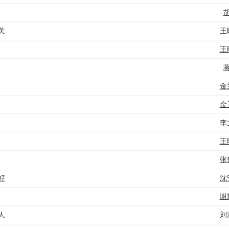
关
王
王
金
金
李
王
张
好
沈
谢
人
刘