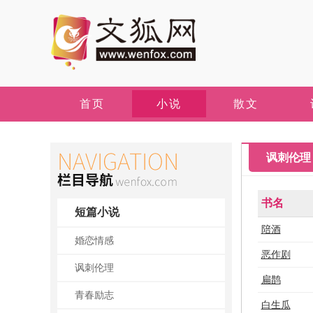
首页
小说
散文
讽刺伦理
书名
短篇小说
陪酒
婚恋情感
恶作剧
讽刺伦理
扁鹊
青春励志
白生瓜