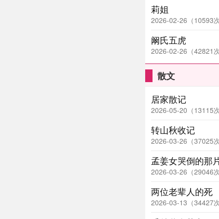
莉姐
2026-02-26（1059
阚氏五虎
2026-02-26（4282
散文
居家散记
2026-05-20（1311
转山秋收记
2026-03-26（3702
孟姜女哭倒的那
2026-03-26（2904
两位老辈人的死
2026-03-13（3442