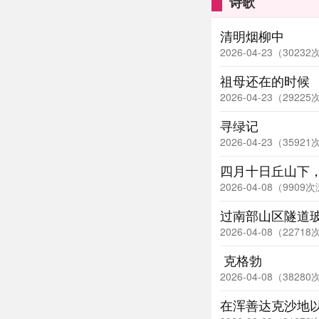
诗歌
清明烟柳中
2026-04-23（3023
祖母还在的时候
2026-04-23（2922
寻绿记
2026-04-23（3592
四月十日丘山下
2026-04-08（9909
过南部山区隧道
2026-04-08（2271
克格勃
2026-04-08（3828
在浑善达克沙地