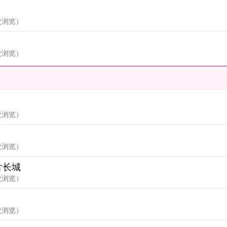
3次浏览）
1次浏览）
5次浏览）
5次浏览）
片长城
6次浏览）
7次浏览）