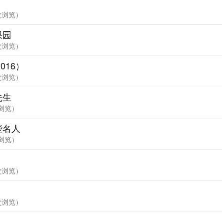
1次浏览）
果园
1次浏览）
016）
3次浏览）
先生
次浏览）
些名人
次浏览）
8次浏览）
1次浏览）