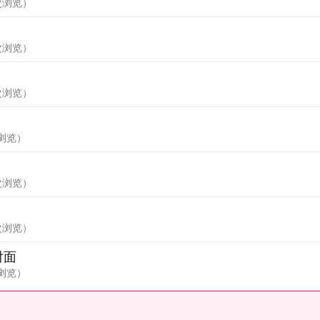
3次浏览）
2次浏览）
8次浏览）
次浏览）
3次浏览）
2次浏览）
对面
次浏览）