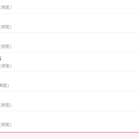
7次浏览）
8次浏览）
8次浏览）
事
5次浏览）
次浏览）
6次浏览）
0次浏览）