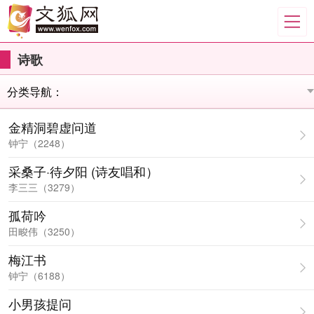
诗歌
金精洞碧虚问道
钟宁（2248）
采桑子·待夕阳 (诗友唱和）
李三三（3279）
孤荷吟
田畯伟（3250）
梅江书
钟宁（6188）
小男孩提问