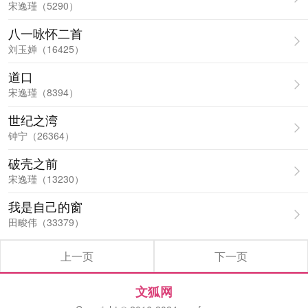
宋逸瑾（5290）
八一咏怀二首
刘玉婵（16425）
道口
宋逸瑾（8394）
世纪之湾
钟宁（26364）
破壳之前
宋逸瑾（13230）
我是自己的窗
田畯伟（33379）
上一页
下一页
文狐网