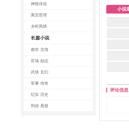
神怪传说
小说
寓言哲理
乡村风情
长篇小说
都市·言情
官场·励志
武侠·玄幻
军事·传奇
评论信息
纪实·历史
刑侦·悬疑