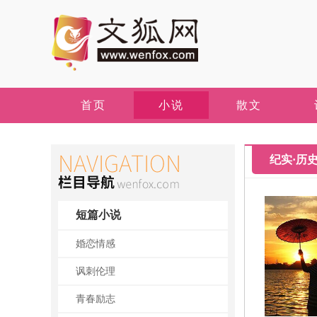
首页
小说
散文
纪实·历
短篇小说
婚恋情感
讽刺伦理
青春励志