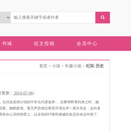
书城
征文投稿
会员中心
首页
> 小说 > 长篇小说 >
纪实·历史
更新：
2014-07-06
>
邱岚老师介绍的中学当代课老师......在黎明即将到来之时，她
暗夜。她默默地、毫无声息地沿着澄月湖北岸一直向东走，走向多
用坐在心灵的绝壁上，以永恒的忏悔和虔诚的姿态向命运作揖了。