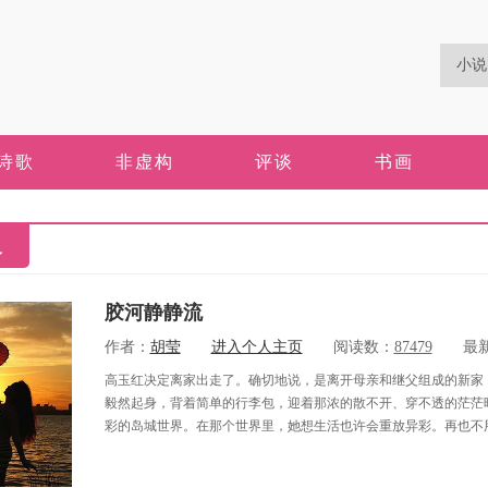
诗歌
非虚构
评谈
书画
史
胶河静静流
作者：
胡莹
进入个人主页
阅读数：
87479
最新
高玉红决定离家出走了。确切地说，是离开母亲和继父组成的新家，去
毅然起身，背着简单的行李包，迎着那浓的散不开、穿不透的茫茫
彩的岛城世界。在那个世界里，她想生活也许会重放异彩。再也不