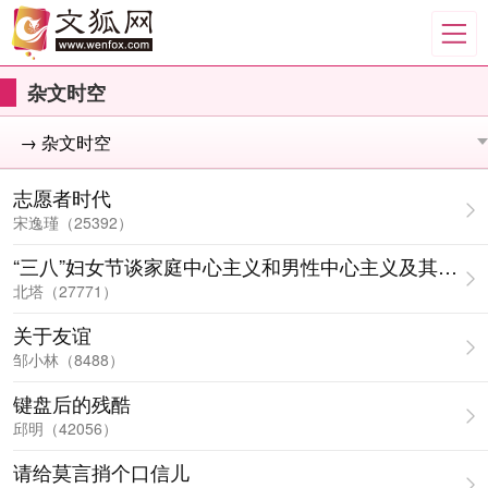
杂文时空
志愿者时代
宋逸瑾（25392）
“三八”妇女节谈家庭中心主义和男性中心主义及其破除
北塔（27771）
关于友谊
邹小林（8488）
键盘后的残酷
邱明（42056）
请给莫言捎个口信儿