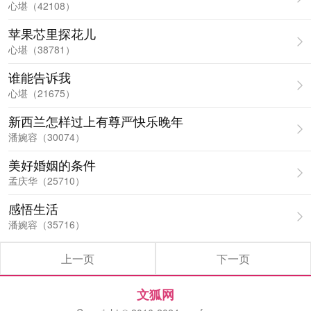
心堪（42108）
苹果芯里探花儿
心堪（38781）
谁能告诉我
心堪（21675）
新西兰怎样过上有尊严快乐晚年
潘婉容（30074）
美好婚姻的条件
孟庆华（25710）
感悟生活
潘婉容（35716）
上一页
下一页
文狐网