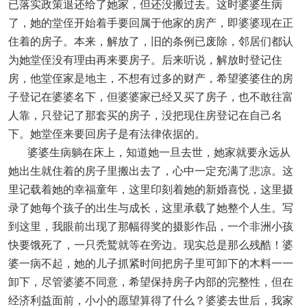
已落实政策退还给了她家，但还没搬过去。这时婆婆生病
了，她的堂侄开始着手要回属于他家的房产，即婆婆现在正
住着的房子。本来，解放了，旧的条例已废除，邻居们都认
为她堂侄没有理由再来要房子。后来听说，解放时登记住
房，他堂侄家是地主，不想有过多的财产，希望婆婆住的房
子登记在婆婆名下，但婆婆家已经又买了房子，也不敢往富
人靠，只登记了那套买的房子，没把现住房登记在自己名
下。她堂侄来要回房子是有法律依据的。
婆婆生病躺在床上，知道她一旦去世，她家就要永远从
她出生就住着的房子里搬出去了，心中一定充满了悲凉。这
里记载着她的幸福童年，这里印刻着她的新婚喜悦，这里摄
录了她每个孩子的出生与成长，这里承载了她整个人生。写
到这里，我眼前出现了那幅得奖的摄影作品，一个非洲小孩
快要饿死了，一只秃鹫就等在旁边。现实总是那么残酷！婆
婆一病不起，她的儿子抓紧时间把房子里可卸下的木料一一
卸下，尽管婆婆不同意，希望保持房子内部的完整性，但在
经济利益面前，小小的愿望算得了什么？婆婆去世后，我家