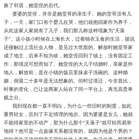
换了邻居，她堂侄的后代。
婆婆的堂侄，并非是她堂哥的亲生子。她的堂哥没有儿
子，一天，家门口有个婴儿在哭，他们就抱回家作为养子，
从此这家人家就有了儿子，我们那儿称这种现象为"天落
子"。这小孩小时候在上海长大，过着锦衣玉食的生活，据说
还接触过上流社会人物，是见过大世面的。解放时她堂哥家
成了地主，后来不知为啥，她堂侄回到了镇上，没有固定工
作，那境况可想而知了。她堂侄的大儿子结婚时，亲家是外
地人，解放前，是在小镇的饭店里抹桌子洗碗的。这种婚
姻，倒退二十多年是无法想象的。但时过境迁，今非昔比，
时事的变化，已让这两家人站在了同一平台上，再无高贵卑
贱之分。
我到现在都一直不明白，为什么一些旧时的制度，如此
重男轻女，且到了不近情理的地步。因为婆婆是女儿，她就
不能得家里的不动产，那为什么那个"天落子"就可轻而易举
地得？他可是一点血缘关系都没有的。就因为他是个男的？