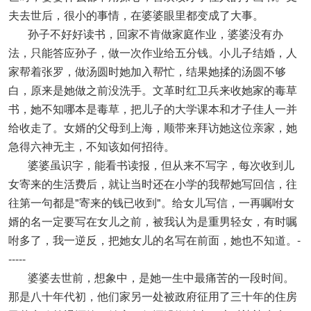
夫去世后，很小的事情，在婆婆眼里都变成了大事。
孙子不好好读书，回家不肯做家庭作业，婆婆没有办
法，只能答应孙子，做一次作业给五分钱。小儿子结婚，人
家帮着张罗，做汤圆时她加入帮忙，结果她揉的汤圆不够
白，原来是她做之前没洗手。文革时红卫兵来收她家的毒草
书，她不知哪本是毒草，把儿子的大学课本和才子佳人一并
给收走了。女婿的父母到上海，顺带来拜访她这位亲家，她
急得六神无主，不知该如何招待。
婆婆虽识字，能看书读报，但从来不写字，每次收到儿
女寄来的生活费后，就让当时还在小学的我帮她写回信，往
往第一句都是"寄来的钱已收到"。给女儿写信，一再嘱咐女
婿的名一定要写在女儿之前，被我认为是重男轻女，有时嘱
咐多了，我一逆反，把她女儿的名写在前面，她也不知道。-
-----
婆婆去世前，想象中，是她一生中最痛苦的一段时间。
那是八十年代初，他们家另一处被政府征用了三十年的住房