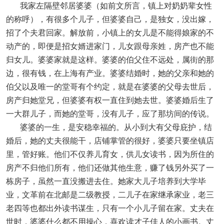
我家左隔壁邻居婆婆（如前文所言，镇上对奶奶辈女性
的称呼），有很多个儿子，但婆婆自己，是独女，没出嫁，
招了个夫君回家。解放前，小镇上的女儿是不能得娘家的不
动产的，即便是招女婿进家门，儿女跟母亲姓，房产也不能
归女儿。婆婆家就是这样。婆婆的伯父住不远处，属街的那
边，很有钱，在上海有产业。婆婆结婚时，她的父亲和她的
伯父以及唯一的堂哥有个约定，就是在婆婆的父母去世后，
房产归她堂兄，但婆婆有权一直住到她去世。婆婆婚后生了
一大群儿子，而她的堂哥，没有儿子，应了那坊间的传说。
婆婆的一生，是安稳幸福的。从小到大有父母庇护，结
婚后，她的丈夫很能干，店铺掌管的很好，婆婆只要坐镇店
里，管好账。他们不仅养儿育女，供儿女读书，因为所住的
房产不归他们所有，他们还做其他生意，赚了钱另外买了一
栋房子，虽然一直没搬进去住。她家大儿子培养到大学毕
业，文革前在北邮是二级教授，二儿子在家继承家业，老三
老四等也都出外读书谋生，只有一个小儿子留在家。丈夫在
世时，婆婆什么都不用操心，喜欢读才子佳人的小画书。丈