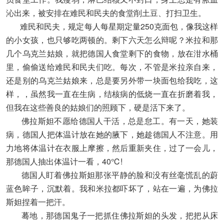
沁出来，被安排在难民和民夫的食堂削土豆、打扫卫生。
难民和民夫，规定每人每星期定量250克面包，像我这样
的小女孩，也只够吃两顿的。剩下六天怎么辩呢？米拉和那
几个乌克兰姑娘，就把德国人食堂剩下的食物，放在泔水桶
里，偷偷送给难民和民夫们吃。每次，不管是米拉亲自来，
还是别的乌克兰姑娘来，总是要另外带一块面包给我吃，这
样，，虽然我一直在生病，结核病的低烧一直在折磨着我，
但我在这些善良的姑娘们的照顾下，硬是活下来了。
佛拉斯妲不愿给德国人干活，总是怠工。有一天，她装
病，德国人把体温计放在她的腋下，她趁德国人不注意。用
力地将体温计在衣服上摩擦，然后重新夹住，过了一会儿，
那德国人抽出体温计一看，40℃!
德国人盯着佛拉斯妲那张平静的脸和没有丝毫慌乱的蔚
蓝色眸子，沉默着。我和米拉都吓坏了，站在一遍，为佛拉
斯妲捏着一把汗。
蓦地，那德国鬼子一把抓住佛拉斯妲的头发，把把从床