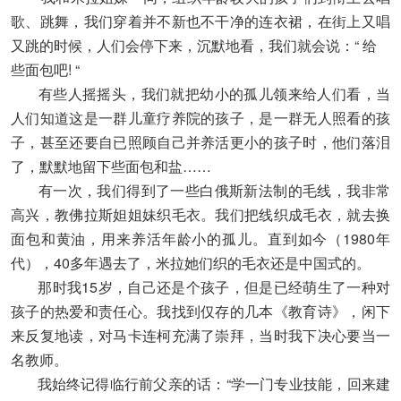
歌、跳舞，我们穿着并不新也不干净的连衣裙，在街上又唱
又跳的时候，人们会停下来，沉默地看，我们就会说：“ 给
些面包吧! “
有些人摇摇头，我们就把幼小的孤儿领来给人们看，当
人们知道这是一群儿童疗养院的孩子，是一群无人照看的孩
子，甚至还要自已照顾自己并养活更小的孩子时，他们落泪
了，默默地留下些面包和盐……
有一次，我们得到了一些白俄斯新法制的毛线，我非常
高兴，教佛拉斯妲姐妹织毛衣。我们把线织成毛衣，就去换
面包和黄油，用来养活年龄小的孤儿。直到如今（1980年
代），40多年遇去了，米拉她们织的毛衣还是中国式的。
那时我15岁，自己还是个孩子，但是已经萌生了一种对
孩子的热爱和责任心。我找到仅存的几本《教育诗》，闲下
来反复地读，对马卡连柯充满了崇拜，当时我下决心要当一
名教师。
我始终记得临行前父亲的话：“学一门专业技能，回来建