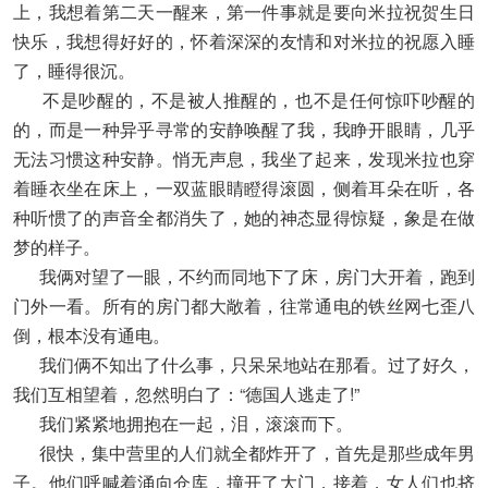
上，我想着第二天一醒来，第一件事就是要向米拉祝贺生日
快乐，我想得好好的，怀着深深的友情和对米拉的祝愿入睡
了，睡得很沉。
不是吵醒的，不是被人推醒的，也不是任何惊吓吵醒的
的，而是一种异乎寻常的安静唤醒了我，我睁开眼睛，几乎
无法习惯这种安静。悄无声息，我坐了起来，发现米拉也穿
着睡衣坐在床上，一双蓝眼睛瞪得滚圆，侧着耳朵在听，各
种听惯了的声音全都消失了，她的神态显得惊疑，象是在做
梦的样子。
我俩对望了一眼，不约而同地下了床，房门大开着，跑到
门外一看。所有的房门都大敞着，往常通电的铁丝网七歪八
倒，根本没有通电。
我们俩不知出了什么事，只呆呆地站在那看。过了好久，
我们互相望着，忽然明白了：“德国人逃走了!”
我们紧紧地拥抱在一起，泪，滚滚而下。
很快，集中营里的人们就全都炸开了，首先是那些成年男
子。他们呼喊着涌向仓库，撞开了大门，接着，女人们也挤