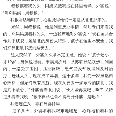
叔叔摸着我的头，阿姨又把我揽在怀里端详。外婆说：
“叫邓妈妈，周叔叔。”
我很听话地叫了，心里觉得他们一定是从爸爸那来的。
果然，周叔叔说，他是到重庆办事情，然后专门来看我
的，邓妈妈摸着我的头，一边轻声地对外婆说：“现在国共合
作几乎破裂，她爸爸的身份太特殊，孩子在这里不安全，我
们打算把敏书接到延安去。”
这太突然了，外婆久久拿不定主意。她说：“孩子还小，
才12岁，身体也很弱。未满周岁时，从苏联长途跋步回到国
内，一路受了围困，几经辗转，患气管炎却没得到及时治
疗，迁延太久，现在成了哮喘。这十多年，我们一家虽然精
心照料，但始终没有治愈。现在又要去干燥寒冷的陕北，我
是真不放心。” 外婆含着眼泪说，“长大些再去吧，啊?” 又转
过头看着我说，”敏书自己也舍不得离开外婆，是吧？ ”
我连连点头，靠在外婆怀里。
过了几天，外婆看着我艰难地喘息，心疼地拍着我的