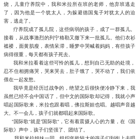
烧，儿童疗养院中，我和米拉所在班的老师，他弃班逃走
了，因为他是一个犹太人，为躲避德国鬼子对犹太人的迫
害，逃走了。
疗养院成了孤儿院，这些病弱的孩子，成了一群孤儿。
接着，从战事激烈的列宁格勒又撤下来一批孤儿。他们衣衫
褴褛，面黄肌瘦，表情呆滞，睡梦中哭喊着妈妈，有些孩子
病得很重，每天都有孩子死去。
我和米拉看着这些可怜的孤儿，想到自己无助的处境，
忍不住相拥痛哭，哭来哭去，肚子饿了，哭不动了，我们依
偎在一起发愁。
我毕竟是经历过战争的，绝望之后很快便冷静下来，我
虽然已经不会中国话了，但中文的国际歌却记得，我就小声
唱起国际歌来，米拉也跟着唱，佛拉斯妲也唱。越唱声音越
大。不一会儿，孩子们就都唱起来国际歌。
“国际歌“就是”国际歌“，它有着震摄人心的力量，在《国
际歌》声中，孩子们坚强了、团结了。
我和米拉姐妹一同，组织年龄较大的孩子们到衔上去唱