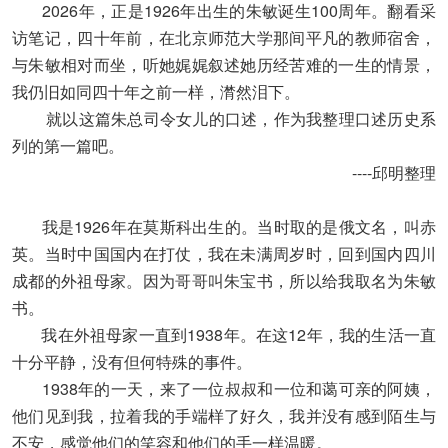
2026年，正是1926年出生的朱敏诞生100周年。翻看采
访笔记，四十年前，在北京师范大学那间平凡的教师宿舍，
与朱敏相对而坐，听她娓娓叙述她历经苦难的一生的情景，
我仍旧如同四十年之前一样，潸然泪下。
就以这篇朱总司令女儿的口述，作为我整理口述历史系
列的第一篇吧。
----邱明整理
我是1926年在莫斯科出生的。当时取的是俄文名，叫赤
英。当时中国国内在打仗，我在未满周岁时，回到国内四川
成都的外祖母家。因为哥哥叫朱宝书，所以给我取名为朱敏
书。
我在外祖母家一直到1938年。在这12年，我的生活一直
十分平静，没有但何特殊的事件。
1938年的一天，来了一位叔叔和一位和蔼可亲的阿姨，
他们见到我，拉着我的手端样了好久，我并没有感到陌生与
不安，感觉他们的笑容和他们的手一样温暖。