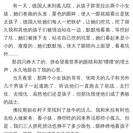
有一天，德国人来到孤儿院，从孩子群里拉出两个小女
孩，她们卷曲的头发，栗色的眼眸，使人一眼就能看出是犹
太孩子，德国人给她们每人一把铁铲，让她们挖坑，挖了很
久我和其他的孩子们被强迫站在一边，默默地看着，等挖好
了坑，她们被推下去，站在自己挖的坑里，她们看起来是小
小的、瘦瘦的，她们默默地，张大了眼睛向上面望，看着坑
外……
那四只睁大了的、拼命望着世界的眼睛和那“噗噗”的埋土
声，永久地留在了我的心里。
当天夜里，那两个小女孩的哥哥、张闻天的儿子和另外
几个男孩子一起逃跑了。听说他们一直跑去了前战，去打
仗、去报仇，虽然他们还是孩子，但那仇恨使他们成了勇敢
的战士。
佛拉斯妲在村子里找到了放牛的活儿。我和米拉有时也
去给人做家务、看小孩，挣些吃的回来养活那些小孤儿。但
是，我们三人拼死拼活也挣不了多少面包，眼睁睁地看孩子