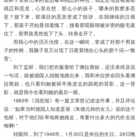
残忍和恶意，心里在想，那么小的孩子，哪来的那麽多恶
意？接下来，那满目的恶意变成了惊讶，在我继续的注视
下，那孩子开始显得羞愧了，接着那双眼睛被浓密的睫毛遮
住了，那男孩竟然低下了头，转身走开了。
而我心中的滔天仇恨，在这一瞬间，变成了对那个男孩
子的怜悯，我脑子里又出现了日夜萦绕在心头的那个词—“教
育“。
到了监狱，我们把衣服塞给了佛拉斯妲，还没来得及说
一句话，就被德国人凶狠地推出来，我和米拉拼命回头看佛
拉斯妲，也只看到她被狱卒推进去的踉跄的背影，这一背
影，就是我今生看到她的最后一眼。
1983年《消息报》有一篇文章曾记述这件事，并且评论
说：“如果当时德国人知道是谁（朱德元帅的女儿）送的这个
包袱，对于他们轻率地将她推走，将要付出多大的代价去追
悔啊! ”
转眼间，到了1945年。1月30日是米拉的生日。29日晚