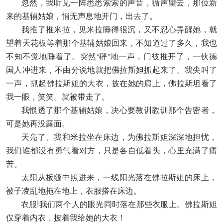
忽然，我听见一阵悉悉索索的声音，循声望去，那位新
来的基辅姑娘，悄无声息地开门，出去了。
我推了推米拉，见米拉睡得很沉，又不忍心弄醒她，就
望着天花板等着那个基辅姑娘回来，不知道过了多久，我也
不知不觉地睡着了。突然“砰”地一声，门被推开了，一伙德
国人冲进来，不由分说地就把佛拉斯妲抓起来了。我尖叫了
一声，抓起佛拉斯妲的大衣，披在她的肩上，佛拉斯坦看了
我一眼，笑笑。就被带走了。
我恨透了那个基辅姑娘，决心要教训教训那个告密者，
可是她再没露面。
天亮了、我和米拉坐在床边，为佛拉斯妲深深地担忧，
我们谁都没有勇气看对方，只是各自低着头，心里充满了痛
苦。
太阳从板缝中照进来，一线阳光落在佛拉斯妲的床上，
被子凌乱地拖在地上，衣服搭在床边。
衣服!我们两个人的眼光同时落在那些衣服上。佛拉斯妲
仅穿着内衣，披着我给她的大衣！