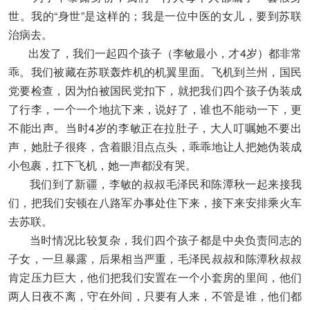
世。我的“身世”是这样的；我是一位中医的女儿，要到苏联
治病去。
出发了，我们一起四个孩子（李敏最小，才4岁）都非常
乖。我们被藏在苏联轰炸机的机翼里面。飞机到兰州，国民
党要检查，因为怕被国民党扣下，就把我们四个孩子伪装成
了行李，一个一个地抗下来，说好了，谁也不能动一下，更
不能出声。当时4岁的李敏正在拉肚子，大人叮嘱她不要出
声，她肚子很疼，含着眼泪点点头，乖乖地让人把她伪装成
小包裹，扛下飞机，她一声都没有哭。
我们到了新疆，李敏的叔叔毛泽民和陈潭秋一起来接我
们，把我们安顿在八路军办事处住下来，接下来安排乘火车
去苏联。
当时情况比较复杂，我们四个孩子都是中央负责同志的
子女，一旦暴露，后果相当严重，毛泽民叔叔和陈潭秋叔叔
肯定压力巨大，他们把我们安置在一个小套房的里间，他们
两人日夜不离，守在外间，只要有人来，不管是谁，他们都