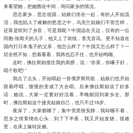
来看望她，把她围在中间，询问家乡的情况。
思念家乡，思念祖国，姑娘们坐在一起，有的人开始流
泪，我也陷入了难解的愁思之中，乌克兰姑娘们不管怎样，
还算是听到了乡音，可是我呢？中国远在天边，仅有的一位
同胞-张闻天的儿子，他又上了前线，杳无音讯。更不知道在
国内打日本鬼子的父亲，他怎么样了？中国又怎么样了？一
切全然不知，想着看着，我再也忍不住，也开始鸣咽。
这时，佛拉斯妲揽住我的肩膀，说：“赤英，你嗓子好，
唱个歌吧! ”
我点了点头，开始唱起一首俄罗斯民歌，姑娘们也开始
跟着哼唱，慢慢的变成了大合唱。后来佛拉斯妲说了好多
话，她说，大家一定要好好活着，早晚能回到家乡去。那
时，佛拉斯妲这个捷克姑娘自己，也只不过18岁。
夜深了，大家都睡了，集中营里很安静，我却睡不着，
思乡之情萦绕在心头，到了下半夜，我又开始发烧，很难
受，在床上辗转反侧。