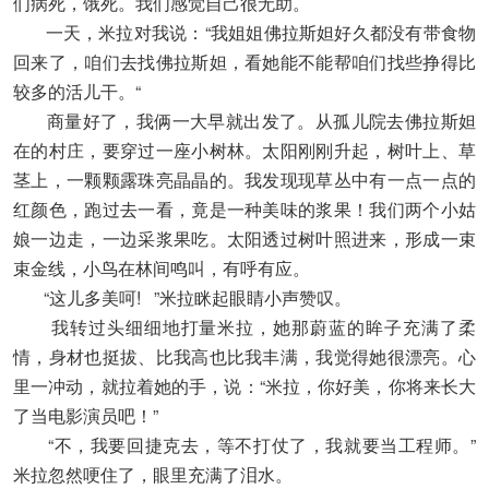
们病死，饿死。我们感觉自己很无助。
一天，米拉对我说：“我姐姐佛拉斯妲好久都没有带食物
回来了，咱们去找佛拉斯妲，看她能不能帮咱们找些挣得比
较多的活儿干。“
商量好了，我俩一大早就出发了。从孤儿院去佛拉斯妲
在的村庄，要穿过一座小树林。太阳刚刚升起，树叶上、草
茎上，一颗颗露珠亮晶晶的。我发现现草丛中有一点一点的
红颜色，跑过去一看，竟是一种美味的浆果！我们两个小姑
娘一边走，一边采浆果吃。太阳透过树叶照进来，形成一束
束金线，小鸟在林间鸣叫，有呼有应。
“这儿多美呵! ”米拉眯起眼睛小声赞叹。
我转过头细细地打量米拉，她那蔚蓝的眸子充满了柔
情，身材也挺拔、比我高也比我丰满，我觉得她很漂亮。心
里一冲动，就拉着她的手，说：“米拉，你好美，你将来长大
了当电影演员吧！”
“不，我要回捷克去，等不打仗了，我就要当工程师。”
米拉忽然哽住了，眼里充满了泪水。