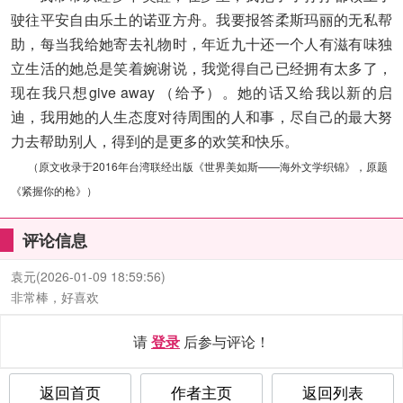
驶往平安自由乐土的诺亚方舟。我要报答柔斯玛丽的无私帮
助，每当我给她寄去礼物时，年近九十还一个人有滋有味独
立生活的她总是笑着婉谢说，我觉得自己已经拥有太多了，
现在我只想give away （给予）。她的话又给我以新的启
迪，我用她的人生态度对待周围的人和事，尽自己的最大努
力去帮助别人，得到的是更多的欢笑和快乐。
（原文收录于2016年台湾联经出版《世界美如斯——海外文学织锦》，原题
《紧握你的枪》）
评论信息
袁元
(2026-01-09 18:59:56)
非常棒，好喜欢
请
登录
后参与评论！
返回首页
作者主页
返回列表