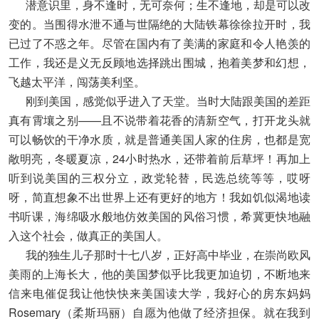
潜意识里，身不逢时，无可奈何；生不逢地，却是可以改
变的。当围得水泄不通与世隔绝的大陆铁幕徐徐拉开时，我
已过了不惑之年。尽管在国内有了美满的家庭和令人艳羡的
工作，我还是义无反顾地选择跳出围城，抱着美梦和幻想，
飞越太平洋，闯荡美利坚。
刚到美国，感觉似乎进入了天堂。当时大陆跟美国的差距
真有霄壤之别——且不说带着花香的清新空气，打开龙头就
可以畅饮的干净水质，就是普通美国人家的住房，也都是宽
敞明亮，冬暖夏凉，24小时热水，还带着前后草坪！再加上
听到说美国的三权分立，政党轮替，民选总统等等，哎呀
呀，简直想象不出世界上还有更好的地方！我如饥似渴地读
书听课，海绵吸水般地仿效美国的风俗习惯，希冀更快地融
入这个社会，做真正的美国人。
我的独生儿子那时十七八岁，正好高中毕业，在崇尚欧风
美雨的上海长大，他的美国梦似乎比我更加迫切，不断地来
信来电催促我让他快快来美国读大学，我好心的房东妈妈
Rosemary（柔斯玛丽）自愿为他做了经济担保。就在我到