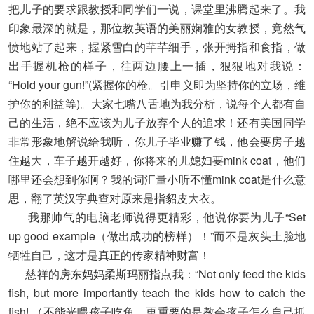
把儿子的要求跟教授和同学们一说，课堂里沸腾起来了。我
印象最深的就是，那位教英语的美丽娴雅的女教授，竟然气
愤地站了起来，握紧雪白的芊芊细手，张开拇指和食指，做
出手握机枪的样子，往两边腰上一插，狠狠地对我说：
“Hold your gun!”(紧握你的枪。引申义即为坚持你的立场，维
护你的利益等)。大家七嘴八舌地为我分析，说每个人都有自
己的生活，绝不应该为儿子放弃个人的追求！还有美国同学
非常形象地解说给我听，你儿子毕业赚了钱，他会要房子越
住越大，车子越开越好，你将来的儿媳妇要mink coat，他们
哪里还会想到你啊？我的词汇量小听不懂mink coat是什么意
思，翻了英汉字典查对原来是指貂皮大衣。
我那帅气的电脑老师说得更精彩，他说你要为儿子“Set
up good example（做出成功的榜样）！”而不是灰头土脸地
牺牲自己，这才是真正的传家精神财富！
慈祥的房东妈妈柔斯玛丽指点我：“Not only feed the kids
fish, but more importantly teach the kids how to catch the
fish! （不能光喂孩子吃鱼，更重要的是教会孩子怎么自己抓