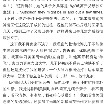
鱼！） ”还告诉我，她的儿子女儿都是18岁就离开父母独立
生活了，“Although they might be in and out a few times.
（不过，也许他们还会进来出去几次的。） ”她带着甜蜜的
神情回忆这段孩子成长的过往，说他们付不出房租时回家住
几天，找到工作了又搬出去住，这样进来出去几次之后就彻
底独立了。
这下我不再犹豫不决了，我理直气壮地批评儿子不能像
中国没志气的年轻人那样“啃老”，告诉他，你既然向往美
国，就要学习美国青年的独立自强，叫他离开我身边“单
飞”，去自力更生念出大学。儿子起初想不通有点怏怏不乐，
但他还是接受了我的建议，一个人到西雅图边打工边念华盛
顿大学，迈出了独立奋斗的第一步，那一年，他十九岁。
我仍旧花大部分时间读书，每周工作十来个小时维持简朴
的生活。我觉得刚到美国时自己简直是瞎子聋子，看不明
白，听不清楚。渐渐地，我变得心明眼亮了，我能听懂美国
总统的竞选演说，还参加了当地的新移民英语作文比赛获得