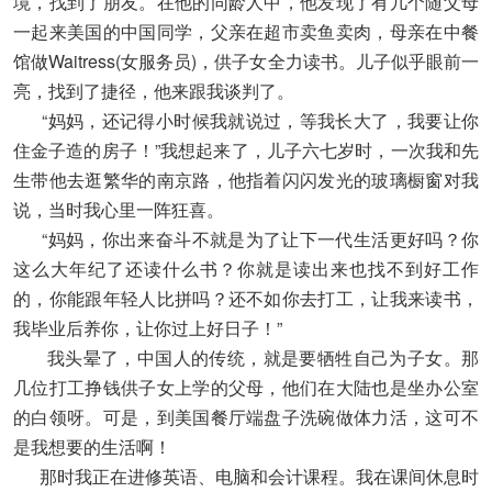
境，找到了朋友。在他的同龄人中，他发现了有几个随父母
一起来美国的中国同学，父亲在超市卖鱼卖肉，母亲在中餐
馆做Waitress(女服务员)，供子女全力读书。儿子似乎眼前一
亮，找到了捷径，他来跟我谈判了。
“妈妈，还记得小时候我就说过，等我长大了，我要让你
住金子造的房子！”我想起来了，儿子六七岁时，一次我和先
生带他去逛繁华的南京路，他指着闪闪发光的玻璃橱窗对我
说，当时我心里一阵狂喜。
“妈妈，你出来奋斗不就是为了让下一代生活更好吗？你
这么大年纪了还读什么书？你就是读出来也找不到好工作
的，你能跟年轻人比拼吗？还不如你去打工，让我来读书，
我毕业后养你，让你过上好日子！”
我头晕了，中国人的传统，就是要牺牲自己为子女。那
几位打工挣钱供子女上学的父母，他们在大陆也是坐办公室
的白领呀。可是，到美国餐厅端盘子洗碗做体力活，这可不
是我想要的生活啊！
那时我正在进修英语、电脑和会计课程。我在课间休息时