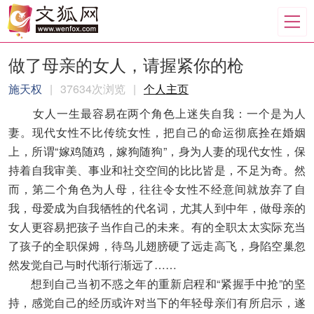
做了母亲的女人，请握紧你的枪
施天权
|
37634次浏览
|
个人主页
女人一生最容易在两个角色上迷失自我：一个是为人
妻。现代女性不比传统女性，把自己的命运彻底拴在婚姻
上，所谓“嫁鸡随鸡，嫁狗随狗”，身为人妻的现代女性，保
持着自我审美、事业和社交空间的比比皆是，不足为奇。然
而，第二个角色为人母，往往令女性不经意间就放弃了自
我，母爱成为自我牺牲的代名词，尤其人到中年，做母亲的
女人更容易把孩子当作自己的未来。有的全职太太实际充当
了孩子的全职保姆，待鸟儿翅膀硬了远走高飞，身陷空巢忽
然发觉自己与时代渐行渐远了……
想到自己当初不惑之年的重新启程和“紧握手中抢”的坚
持，感觉自己的经历或许对当下的年轻母亲们有所启示，遂