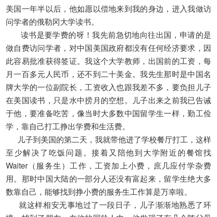
美国一年半以后，他如愿以偿地来到我的身边，进入我做访
问学者的俄勒冈大学读书。
读书是要学费的呀！我先前急切地向往出国，申请的是
做自费访问学者，对中国美国政府都没有任何经济要求，因
此容易批准获得签证。我这个大学教师，出国前的工资，每
月一百多元人民币，还不到二十美金。我先生那时是中国名
牌大学的一位副院长，工资收入也跟我差不多，要负担儿子
在美国读书，只是水中捞月的空想。儿子出来之前我已告诫
于他，要准备吃苦，像当时大多数中国留学生一样，勤工俭
学，靠自己打工挣出学费和生活费。
儿子到美国的第二天，我就带他进了学校餐厅打工，这样
至少解决了吃饭问题。接着又陪他到大学附近的餐馆找
Waiter（服务生）工作，工资加上小费，庶几应付学杂费
用。那时中国大陆的一部分人还没有富起来，留学生绝大多
数靠自己，能够找到挣小费的服务生工作算是万幸啦。
就这样相安无事地过了一段日子，儿子渐渐地熟悉了环