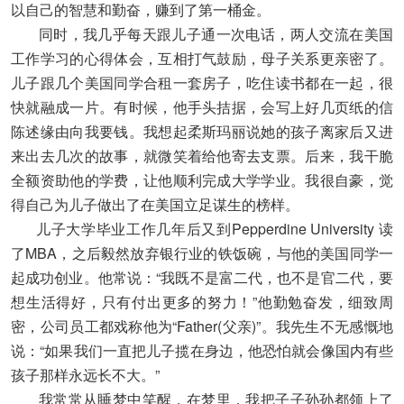
以自己的智慧和勤奋，赚到了第一桶金。
同时，我几乎每天跟儿子通一次电话，两人交流在美国
工作学习的心得体会，互相打气鼓励，母子关系更亲密了。
儿子跟几个美国同学合租一套房子，吃住读书都在一起，很
快就融成一片。有时候，他手头拮据，会写上好几页纸的信
陈述缘由向我要钱。我想起柔斯玛丽说她的孩子离家后又进
来出去几次的故事，就微笑着给他寄去支票。后来，我干脆
全额资助他的学费，让他顺利完成大学学业。我很自豪，觉
得自己为儿子做出了在美国立足谋生的榜样。
儿子大学毕业工作几年后又到Pepperdine University 读
了MBA，之后毅然放弃银行业的铁饭碗，与他的美国同学一
起成功创业。他常说：“我既不是富二代，也不是官二代，要
想生活得好，只有付出更多的努力！”他勤勉奋发，细致周
密，公司员工都戏称他为“Father(父亲)”。我先生不无感慨地
说：“如果我们一直把儿子揽在身边，他恐怕就会像国内有些
孩子那样永远长不大。”
我常常从睡梦中笑醒，在梦里，我把子子孙孙都领上了