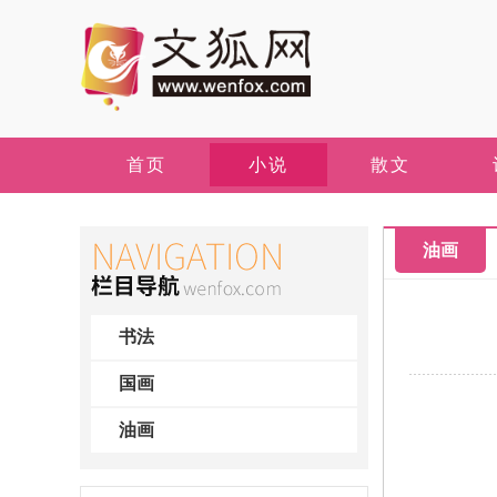
首页
小说
散文
油画
书法
国画
油画