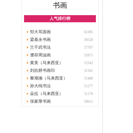
书画
人气排行榜
邹大耳国画
62395
梁基永书画
59520
兰干武书法
57707
濮存周油画
52871
黄美（马来西亚）
52342
刘欣耕书画印
51562
黎潮湘（马来西亚）
51408
孙大纯书法
51277
朵拉（马来西亚）
51179
张家厚书画
50611