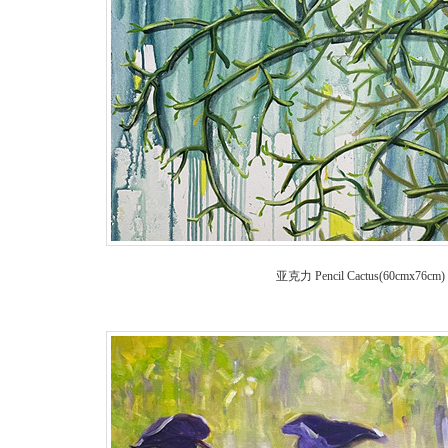
亚克力 Pencil Cactus(60cm
x76cm)