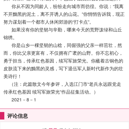
你从不因为同龄人，纷纷走向城市而彷徨。你说：“我离
不开黝黑的泥土，离不开诱人的山花。”你悄悄告诉我，现正
努力谋划着一个都市人休闲郊游的“打卡点”。
如果没有你的坚韧与辛勤，哪来今天的荒野泼绿和山丘
锦绣。
你是山乡一棵坚韧的山稔，同倔强的父亲一样茁壮，然
而，你比父亲更富有，不仅拥有广袤的山野。你不忘初心，
勇于担当，传承红色基因，续写军旅荣光。你蘸着古铜色的
皮肤流下来的黝黑的灵感，写下退伍军人新时代新作为的壮
美诗行！
（注：此篇散文今年参评，入选江门市“老兵永远跟党走
传承红色基因 续写军旅荣光”作品征集活动。）
2021－8－1
评论信息