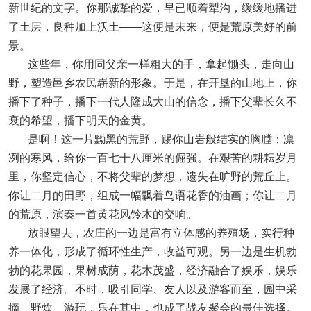
新世纪的文字。你那诚挚的爱，早已顺着犁沟，缓缓地播进
了土层，良种加上沃土——这便是未来，便是荒原美好的前
景。
这些年，你用同父亲一样粗大的手，拿起锄头，走向山
野，塑造邑乡农民崭新的形象。于是，在开垦的山地上，你
播下了种子，播下一代人隆成大山的信念，播下父辈长久不
衰的希望，播下明天的金黄。
是啊！这一片黝黑的荒野，赐你山岩般结实的胸膛；凛
冽的寒风，给你一百七十八厘米的倔强。在艰苦的耕耘岁月
里，你坚定信心，不将父辈的梦想，遗失在旷野的荒丘上。
你让二月的田野，组成一幅飘着鸟语花香的油画；你让二月
的荒原，演奏一首黄花风铃木的交响。
放眼望去，农庄的一边是富有立体感的养殖场，实行种
养一体化，形成了循环性生产，收益可观。另一边是生机勃
勃的花果园，果树成荫，花木茂盛，经济融合了娱乐，娱乐
发展了经济。不时，吸引同学、友人以及游客而至，园中采
摘、野炊、游玩，乐在其中，也成了战友聚会的最佳选择。