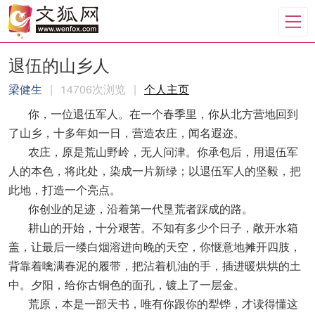
退伍的山乡人
梁健生
|
14706次浏览
|
个人主页
你，一位退伍军人。在一个春季里，你从北方营地回到
了山乡，十多年如一日，营造农庄，闻名遐迩。
农庄，原是荒山野岭，无人问津。你承包后，用退伍军
人的本色，将此处，染成一片新绿；以退伍军人的坚毅，把
此地，打造一个亮点。
你创业的足迹，沿着第一代垦荒者踩成的路。
耕山的开始，十分艰苦。不知有多少个日子，敞开水箱
盖，让最后一缕白烟溶进向晚的天空，你惬意地摊开四肢，
背靠着噙满春泥的履带，把沾着机油的手，插进暖烘烘的土
中。夕阳，给你古铜色的面孔，镀上了一层金。
荒原，本是一部天书，唯有你跟你的犁铧，才读得懂这