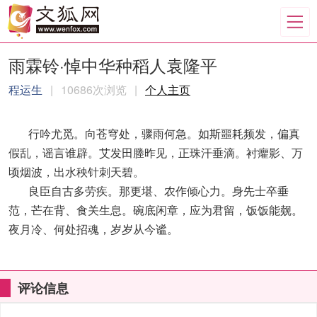
雨霖铃·悼中华种稻人袁隆平
程运生
|
10686次浏览
|
个人主页
行吟尤觅。向苍穹处，骤雨何急。如斯噩耗频发，偏真
假乱，谣言谁辟。艾发田塍昨见，正珠汗垂滴。衬癯影、万
顷烟波，出水秧针刺天碧。
良臣自古多劳疾。那更堪、农作倾心力。身先士卒垂
范，芒在背、食关生息。碗底闲章，应为君留，饭饭能觌。
夜月冷、何处招魂，岁岁从今谧。
评论信息