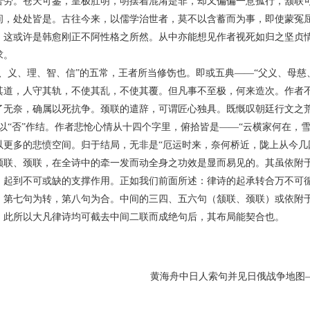
苦劳。苍天可鉴，皇极肚明，明摆着混淆是非，却又偏偏一意孤行，颔联
间，处处皆是。古往今来，以儒学治世者，莫不以含蓄而为事，即使蒙冤
。这或许是韩愈刚正不阿性格之所然。从中亦能想见作者视死如归之坚贞
求。
义、理、智、信”的五常，王者所当修饬也。即或五典——“父义、母慈
其道，人守其轨，不使其乱，不使其覆。但凡事不至极，何来造次。作者
了无奈，确属以死抗争。颈联的遣辞，可谓匠心独具。既慨叹朝廷行文之荒
以“否”作结。作者悲怆心情从十四个字里，俯拾皆是——“云横家何在，雪
以更多的悲愤空间。归于结局，无非是“厄运时来，奈何桥近，陇上从今几
、颈联，在全诗中的牵一发而动全身之功效是显而易见的。其虽依附于
，起到不可或缺的支撑作用。正如我们前面所述：律诗的起承转合万不可
，第七句为转，第八句为合。中间的三四、五六句（颔联、颈联）或依附
。此所以大凡律诗均可截去中间二联而成绝句后，其布局能契合也。
黄海舟中日人索句并见日俄战争地图