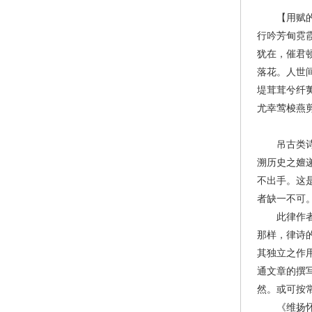
【用赋的形
行吟芳甸霓
犹在，催君
落花。人世
堤茸茸兮纤
尤幸莺梭燕
吊古类诗作
溯历史之嬗
不出手。这
者缺一不可
此律作者深
那样，律诗
其独立之作
通文章的撰
然。或可按
《维扬怀古