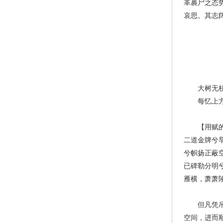
革裹尸之态
哀思。其志
大树无枝向
每忆上方谁
【用赋的形
二道金牌兮
兮帜扬正蔽
已碑勒分明
雁横，萧萧
但凡凭吊类
空间，进而