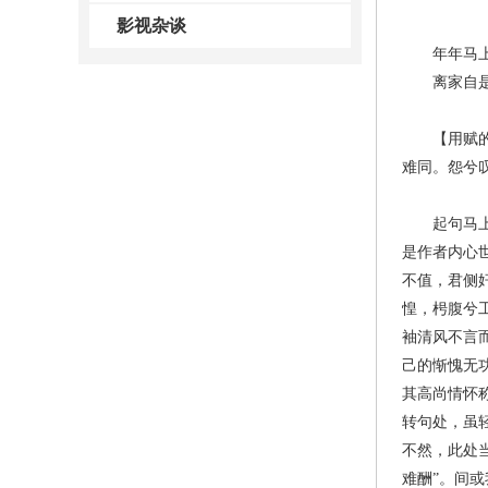
影视杂谈
年年马上见
离家自是寻
【用赋的形
难同。怨兮
起句马上之
是作者内心
不值，君侧
惶，枵腹兮
袖清风不言
己的惭愧无
其高尚情怀
转句处，虽轻
不然，此处当
难酬”。间