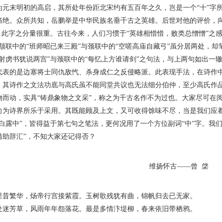
为元末明初的高启，其所处年份距北宋约有五百年之久，岂是一个“十”字所
痛绝。众所共知，岳鹏举是中华民族名垂千古之英雄。后世对他的评价，向
。此字之分量很重。古往今来，人们习惯于“英雄相惜惜，败类总憎憎”之感
。颔联中的“班师昭已来三殿”与颈联中的“空嗟高庙自藏弓”虽分居两处，
“射虏书犹说两宫”与颈联中的“每忆上方谁请剑”之句法，与上两句如出一
代表的是边塞将士同仇敌忾、杀身成仁之反侵略派。此表现手法，在诗作
，其诗作之文法功底与高氏虽不能同堂共议也无法细分伯仲，至少高氏作
物而动，实具“铸鼎象物之文采”，称之为千古名作不为过也。大家尽可在阅
向为诗界所乐于采用。其既能顾及上文，又可收得馀味不尽，当是我们应
陵白露中”，皆得益于第七句之笔法，更何况用了一个方位副词“中”字。我
借助辞汇”，不知大家还记得否？
维扬怀古——曾 棨
繁华，炀帝行宫接紫霞。玉树歌残犹有曲，锦帆归去已无家。
芳草，风雨年年怨落花。最是多情汴堤柳，春来依旧带栖鸦。