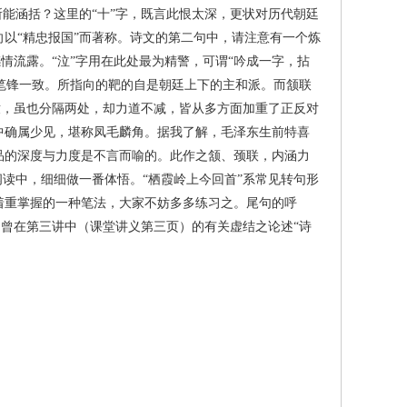
能涵括？这里的“十”字，既言此恨太深，更状对历代朝廷
以“精忠报国”而著称。诗文的第二句中，请注意有一个炼
情流露。“泣”字用在此处最为精警，可谓“吟成一字，拈
却笔锋一致。所指向的靶的自是朝廷上下的主和派。而颔联
辙，虽也分隔两处，却力道不减，皆从多方面加重了正反对
中确属少见，堪称凤毛麟角。据我了解，毛泽东生前特喜
品的深度与力度是不言而喻的。此作之颔、颈联，内涵力
读中，细细做一番体悟。“栖霞岭上今回首”系常见转句形
着重掌握的一种笔法，大家不妨多多练习之。尾句的呼
们曾在第三讲中（课堂讲义第三页）的有关虚结之论述“诗