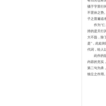
有功劳也有
骚于字里行
不罢休之势
子之普遍追
作为“仁、
持的是天行
大不韪，除
是”，此处则
代词，给人
此作的颔联
内容的充实
第二句为承
独立之作用