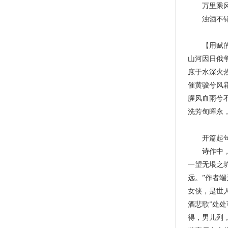
万里乘风去
浊酒不销忧
【用赋的形
山河因日俄
庶于水深火
催黄骏兮风
腥风血雨兮
洗芳甸晖永
开篇起句不
诗作中，景
一望无垠之
远。”作者
女侠，是世
酒悲歌”处
得，男儿列