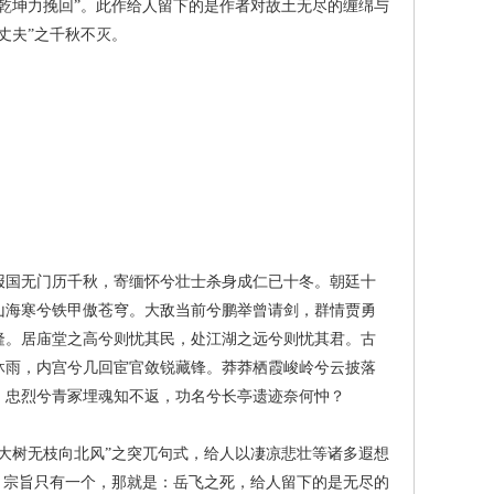
乾坤力挽回”。此作给人留下的是作者对故土无尽的缠绵与
丈夫”之千秋不灭。
国无门历千秋，寄缅怀兮壮士杀身成仁已十冬。朝廷十
山海寒兮铁甲傲苍穹。大敌当前兮鹏举曾请剑，群情贾勇
隆。居庙堂之高兮则忧其民，处江湖之远兮则忧其君。古
沐雨，内宫兮几回宦官敛锐藏锋。莽莽栖霞峻岭兮云披落
。忠烈兮青冢埋魂知不返，功名兮长亭遗迹奈何忡？
树无枝向北风”之突兀句式，给人以凄凉悲壮等诸多遐想
，宗旨只有一个，那就是：岳飞之死，给人留下的是无尽的