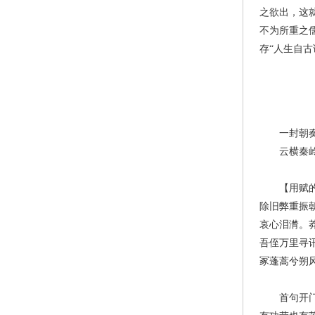
之欲出，这
不为所重之
存“人生自
一封朝奏九
云横秦岭家
【用赋的形
除旧弊重振
哀心泪潸。
吾侄万里寻
冢蓬蒿兮朔
首句开门见