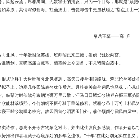
势，风起云涌，席卷禹甸。无数将士的捐躯，只为一个目标，那就是“须把
阔如莽原，其情深似碧海。扛鼎拔山，击瓮叩缶中更显秋瑾之“指点江山一
吊岳王墓——高 启
北风，十年遗恨泣英雄。班师昭已来三殿，射虏书犹说两宫。
请剑，空嗟高庙自藏弓。栖霞岭上今回首，不见诸陵白露中。
式诠释】大树叶落兮北风凛冽，高天云凄兮泪眼朦胧。溯悲怆兮英雄报
早拟圣上，边塞几多回陈表兮犹传后宫。月挂秦关白兮朔风惊马秣，心悬
空。鼓鼙时时催战兮狼烟消弭万里云散，汗马日日腾烟兮铁券在握三军势
兮欣能材萃绩熙，今何朝纲不振兮耻于垂范修容。紫塞兮虽十万将士栉风
陵寝玉雕兮鸦噪老枝穷。故园回首兮泪洒玉门外，翁仲颓颜兮霜风白露中
诗作，总离不开今古物象之对比，并由此生发良多感慨。作者开篇以“大
顺势推出作者埋藏于心底深处的多年之遗恨。“十年”在此处别无实在意义