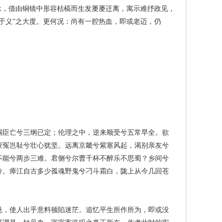
承，借由铜镜中形容枯槁而生发屡屡迁离，寓示难抒政见，
于义”之大度。更何况：尚有一腔热血，即或老迈，仍
臣亡兮三纲已定；伦理之中，逆来顺受兮五常早全。欲
蒙冤岂耻兮壮心犹坚。远离京畿兮紫塞风起，渴别亲友兮
不能兮两步三难。君侧兮尔曹千杯不醉乐不思蜀？乡间兮
怜。瘴江自古多少孤魂野鬼兮刁斗霜白，陇上从今几回苍
，使人出乎意料顿陷迷茫。追忆平生所作所为，即或没