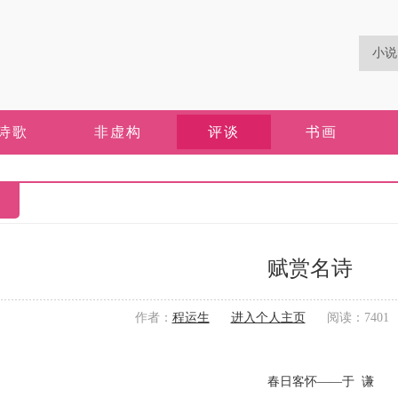
诗歌
非虚构
评谈
书画
赋赏名诗
作者：
程运生
进入个人主页
阅读：7401 更
春日客怀——于 谦