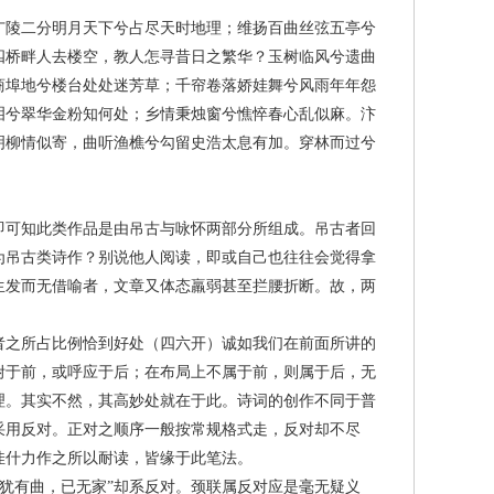
陵二分明月天下兮占尽天时地理；维扬百曲丝弦五亭兮
四桥畔人去楼空，教人怎寻昔日之繁华？玉树临风兮遗曲
商埠地兮楼台处处迷芳草；千帘卷落娇娃舞兮风雨年年怨
泪兮翠华金粉知何处；乡情秉烛窗兮憔悴春心乱似麻。汴
明柳情似寄，曲听渔樵兮勾留史浩太息有加。穿林而过兮
可知此类作品是由吊古与咏怀两部分所组成。吊古者回
为吊古类诗作？别说他人阅读，即或自己也往往会觉得拿
生发而无借喻者，文章又体态羸弱甚至拦腰折断。故，两
之所占比例恰到好处（四六开）诚如我们在前面所讲的
附于前，或呼应于后；在布局上不属于前，则属于后，无
理。其实不然，其高妙处就在于此。诗词的创作不同于普
采用反对。正对之顺序一般按常规格式走，反对却不尽
佳什力作之所以耐读，皆缘于此笔法。
犹有曲，已无家”却系反对。颈联属反对应是毫无疑义