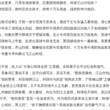
复来，只身东海挟春雷。忍看图画移颜色，肯使江山付劫灰？
国泪，救时应仗出群才。拼将十万头颅血，须把乾坤力挽回。
式诠释】孑然一身兮苍海万里来去，孤愤千丈兮东瀛几番徘徊。潜心救
争夺东三省而战火四起，惆怅萦怀兮强虏兵戎陷版籍沉沦路八千奈硝烟纷
热，怕教兵燹兮降祸灾于壁破垣颓。志士兮何堪百姓沦为刀俎鱼肉，英雄
霜堪映马上甲盔。乱世出英雄兮群龙无首，图强缘统帅兮一纛称魁。风萧
不惊折戟，齐山扫残，貔貅骏业宏图兮笑傲而归。十万头颅兮满腔热血敢
，华夏兮琴剑舞云飞江山时绥。
俗，给人以“大海心情谁会得”之震撼。全然看不出半点红妆粉脂气。
象词汇看似不多，近乎白描写法，其实不然。“图画变颜色，江山付劫灰
圹埌的赞美，对应锦绣江山，列强付与的是“朔风吹大野、尸骨掩山隈”之
端无金钗之心理柔弱，又不失其性情中人之见解，更突显其大任在肩之凛然
人对她的无限敬重。侠士豪饮，向以为烈士之超然，秋瑾也不例外。其以酒
处可寻。“救民救世”是其一生奋发所为。作为倡导武装革命之首行者，秋瑾
，心却比，男儿烈”、“俗子胸襟谁识我？英雄末路当磨折”这些豪气干云