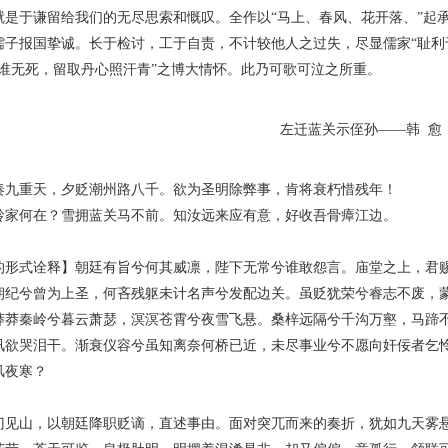
就是于谦留给我们的无尽思索和慨叹。全作以“马上、春风、花开落、”起
儒子报国挚诚。长于检讨，工于自责，不计较他人之过失，尽显儒家“耻利
古谁无死，留取丹心照汗青”之博大情怀。此乃可歌可泣之所重。
左迁蓝关示侄孙——韩 愈
重天，夕贬潮州路八千。欲为圣明除弊事，肯将衰朽惜残年！
何在？雪拥蓝关马不前。知汝远来应有意，好收吾骨瘴江边。
式诠释】朝廷有旨兮何其威凛，陛下无常兮谁敢怨言。庙堂之上，君赐
朝纪兮曾为上圣，何吝残躯未计名声兮发配边关。虽贬犹荣兮睿志不废，
莽莽秦岭兮暮云萧瑟，溟溟苍霄兮夜雪飞悬。桑梓远隔兮千沟万壑，马蹄
讯欲哭泪干。渐衰仪容兮虽知离奈何桥已近，未尽事业兮不愿向奸佞者乞
风夜寒？
山，以朝廷降职贬谪，直述事由。面对突兀而来的奏折，犹如九天雾悬