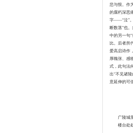
悲与恨。作
的腐朽深恶
字——“泣”
断数茎”也
中的另一句
比。后者所
爱高启诗作
厚魄张、感
式，此句法
出“不见诸
意延伸的可
广陵城里昔
楼台处处迷