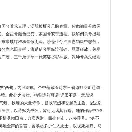
国兮唯求真理，沥胆披肝兮只盼春雷。倥偬满目兮故园
飞。金瓯兮颜色已变，家国兮安宁遭摧。欲解倒悬兮拯黎
兮难奈饿殍堆积骨骸街逵。济苍生兮浊酒岂销腹中愁苦，
萧兮寒光照金柝，旗猎猎兮鼙鼓泣孤碑。亘野征战，关塞
洒广袤，三千弟子兮一代英姿尽彰神威。乾坤兮兵戈经雨
”两句，内涵深厚。个中蕴藏着对东三省原野空旷辽阔，
惨境。此处之凄壮、精警遣句可谓“词虽不足，意却深
气慨。秋瑾的大量诗作，皆以悲烈和奋起为主旨。冠之以
压愤，以诗赋为书怀，皆可见诸其行端。她的作品中“樽
不惜尽倾田亩，典卖家财，四处奔走，八乡呼号。“身不
，掷地金声的誓言，曾唤起多少仁人志士，以视死如归、马