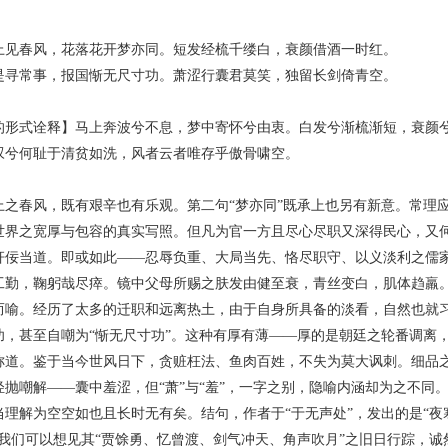
春风，花落花开梦亦同。短发经梳千缕白，衰颜借酒一时红。
常事，报国惭无尺寸功。萧涩行囊君莫笑，独留长剑倚青空。
式诠释】马上奔波兮不息，梦中寄怀兮由衷。白发兮渐梳渐短，衰颜兮
叹兮何耻于清贫如洗，风者云者唯存乎傲骨啸空。
春风，既有艰辛也有乐观。第二句“梦亦同”既承上也另有新意。常理应
世界之宽厚与包容的真实写照。但凡为官一方且尽心尽职又深得民心，又
奸佞当道。即或如此——忍辱负重、大局当先、恪尽职守、以义淡利之儒
工勤，鞠躬哉尽瘁。镜中父母所赐之肤发由健至衰，青丝变白，肌体趋羸
而喻。经历了太多的迁职和远离热土，由于自身所具备的淡看，自然也就
功，甚至自嘲为“惭无尺寸功”。这种有厚有薄——厚的是朝廷之轮番调离
称道。鉴于当今世风日下，贪赃枉法、鱼肉百姓，不失为莫大讽刺。细品
抛嘲解——囊中羞涩，但“萧”与“羞”，一字之别，隐喻内涵却为之不同。
理解为空空如也且长时无有矣。结句，作者于“于无声处”，发出的是“夜寒
或我们可以想见其“贾馀勇、忆曾渡、剑气冲天、角声吹月”之旧日行踪，诚