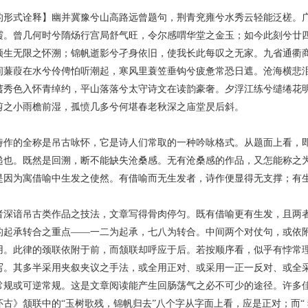
式诠释】幽并冀豫兮山高路远曾题句，荆青兖雍兮水秀云轻能泛槎。广
霞。曾几何时兮隋炀行宫局舒气旺，令尔感喟华堂之金玉；如今此刻兮廿
顿生无限之怀溯；锦帆逝影兮孑身依旧，使我长此每叹之无家。九省通衢
间蒹葭在水兮伶俜怕听潮起，寒风里蓑笠垂钩兮疲惫常恐日遮。沧海横悲
荑秀色入怀青绰约，平山落落兮太守诗文在读韵豪奢。夕浮江练兮缱绻花
剪之小雨檐前湿，孤愤几多兮何堪春老秋深之庙堂昃后斜。
的全称是吊古咏怀，它是诗人们常取的一种吟咏格式。从题面上看，即
递也。既然是回溯，断不能缺失沧桑感。无有沧桑感的作品，又怎能称之
是因为寓借喻中生发之使然。有借喻而无生发者，诗作便显得无支撑；有
。
谙吊古类作品之技法，文章写得骨肉停匀。既有借喻更有生发，且两者
的起承转合之重点——一二为起承，七八为转合。中间两个对仗句，或依
用。此律的颈联依附于前，而颔联却呼应于后。若按顺序看，似乎有悖常
写。其多半采用夹叙夹议之手法，或全用正对、或采用一正一反对、或全
常规或可逆常规。这是文章阅读能产生回肠荡气之必不可少的途径。许多
》颔联中的“玉树歌残，锦帆归去”八个字从字面上看，应是正对；而“ 