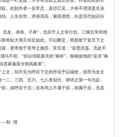
可谓是一针见血，字字寄浩叹之真正所在。作者此时的牢
屈耻。此刻作者一反常态，直抒己见，大有不理清是非决
情结。人生在世，求得清高，索得凛然，向是历代知识分
、兄友、弟恭、子孝”，也归于人之常行也。三纲五常所维
不因奇耻大辱又何足如此。可以断定，韩愈敢于冒天下之
诞，更寄怨于苍穹之抛弃。常言道：“皇恩浩荡、无处不
涌马不前。”佐以绵延接天的“秦岭”、险峻拔地的“蓝关”俩
回苍冢蓬蒿兮朔风夜寒”。
上文，却不失为呼应下文的作结予以铺垫，借而为全文
循一二、三四、五六、七八来划分。律诗之第一句为起，
于前，或呼应于后；在布局上不属于前，则属于后，无其
——秋 瑾