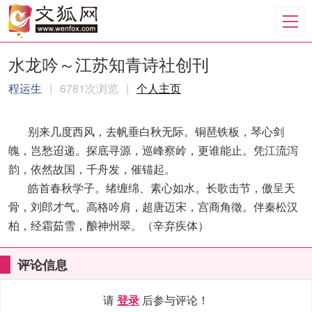
水龙吟～江苏知青诗社创刊
程运生
|
6781次浏览
|
个人主页
别来几度西风，去帆垂白秋无际。铜琶铁板，琴心剑
魄，岂愁迢递。探底寻源，巡峰察岭，更谁能止。凭江流泻
韵，依然故国，千舟发，催锚起。
皓首春秋学子。绪缠绵、素心如水。长歌击节，傲呈天
骨，刘郎才气。高格吟肩，超唐迈宋，宫商角徵。伴秦松汉
柏，经霜茹雪，酿神州翠。（辛弃疾体）
评论信息
请
登录
后参与评论！