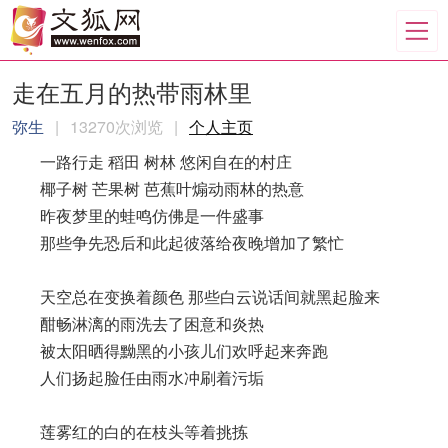
走在五月的热带雨林里
弥生
|
13270次浏览
|
个人主页
一路行走 稻田 树林 悠闲自在的村庄
椰子树 芒果树 芭蕉叶煽动雨林的热意
昨夜梦里的蛙鸣仿佛是一件盛事
那些争先恐后和此起彼落给夜晚增加了繁忙
天空总在变换着颜色 那些白云说话间就黑起脸来
酣畅淋漓的雨洗去了困意和炎热
被太阳晒得黝黑的小孩儿们欢呼起来奔跑
人们扬起脸任由雨水冲刷着污垢
莲雾红的白的在枝头等着挑拣