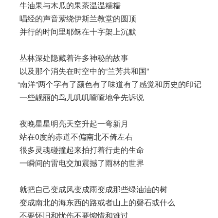
牛油果与木瓜的果茶温温糯糯
唱经的声音萦绕伊斯兰教堂的圆顶
并行的时间里耶稣在十字架上沉默
丛林深处隐藏着许多神秘的故事
以及那个消失在时空中的“兰芳共和国”
“南洋”两个字有了颜色有了味道有了感觉和历史的印记
一些靓丽的鸟儿叽叽喳喳地争先诉说
夜晚星星明亮天空升起一弯新月
站在0度的赤道不偏南北不倚左右
很多灵魂碰撞起来拍打着行走的生命
一瞬间的雷电交加震撼了雨林的世界
就把自己变成风变成雨变成那些绿油油的树
变成南北的海东西的路或者山上的磬石或什么
不要怀旧和忧伤不要惋惜和难过