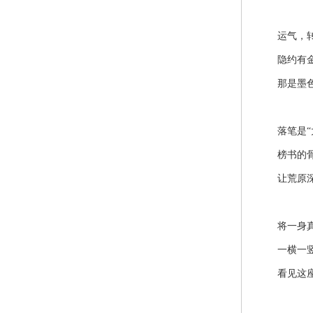
运气，转
隐约有金
那是墨色与
落笔是“大
榜书的骨
让荒原深
将一身真
一横一竖间
看见这座城