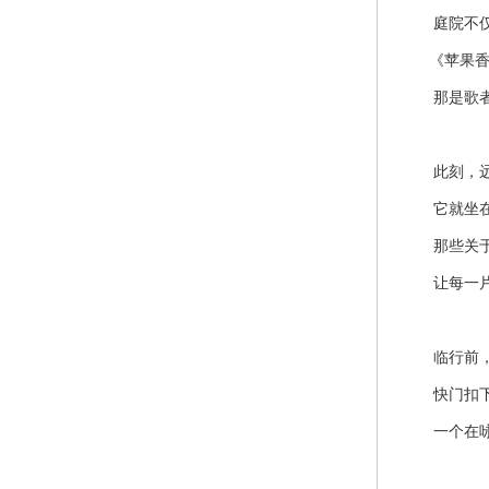
庭院不仅是
《苹果香》
那是歌者
此刻，远
它就坐在
那些关于南
让每一片叶
临行前，在
快门扣下时
一个在咏叹