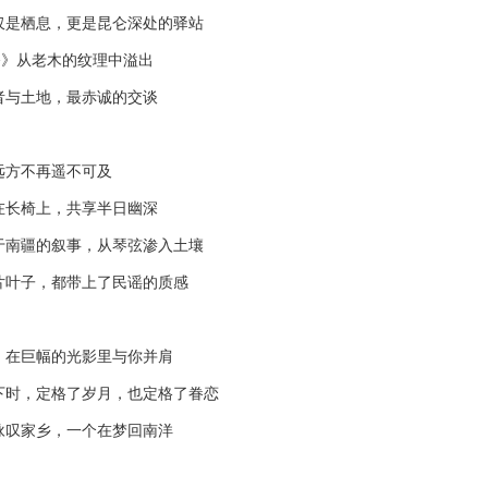
栖息，更是昆仑深处的驿站
从老木的纹理中溢出
与土地，最赤诚的交谈
方不再遥不可及
长椅上，共享半日幽深
疆的叙事，从琴弦渗入土壤
子，都带上了民谣的质感
巨幅的光影里与你并肩
，定格了岁月，也定格了眷恋
家乡，一个在梦回南洋