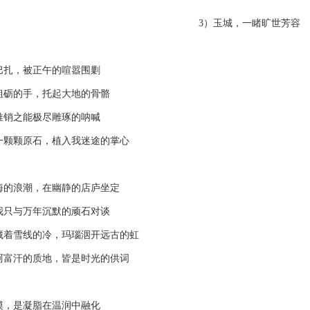
3）玉城，一睹旷世芳容
扎，被正午的喧嚣围剿
的手，托起大地的骨骼
销之能极尽雕琢的呐喊
颗原石，植入我迷途的掌心
浪潮，在幽静的店庐坐定
与万年沉默的顽石对谈
雪线的冷，玛瑙洇开远古的虹
汗的质地，皆是时光的供词
，是凝脂在温润中融化