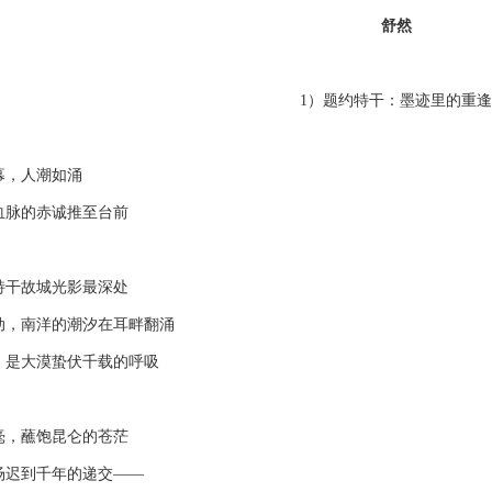
舒然
1）题约特干：墨迹里的重逢
，人潮如涌
脉的赤诚推至台前
干故城光影最深处
南洋的潮汐在耳畔翻涌
是大漠蛰伏千载的呼吸
，蘸饱昆仑的苍茫
迟到千年的递交——