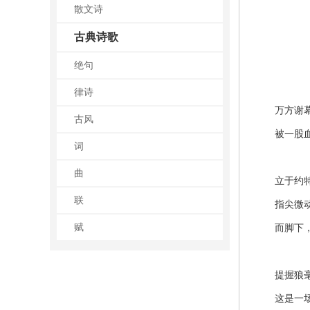
散文诗
古典诗歌
绝句
律诗
万方谢幕
古风
被一股血
词
曲
立于约特
联
指尖微动，
赋
而脚下，
提握狼毫
这是一场