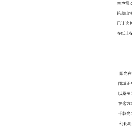
掌声雷
跨越山海
已让这片
在纸上拓
阳光在鸽
团城正午
以桑蚕为
在这方非
千载光阴
幻化随风