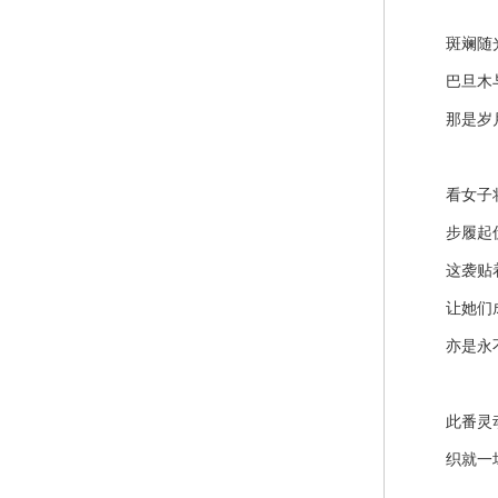
斑斓随光
巴旦木与
那是岁月
看女子将
步履起伏
这袭贴着
让她们成
亦是永不
此番灵动
织就一场