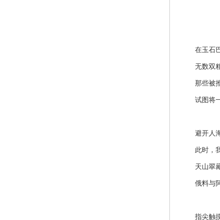
在玉石巴
无数双粗砺
那些被推
试图将一颗
避开人海的
此时，我只
天山翠藏着
俄料与阿富
指尖触摸