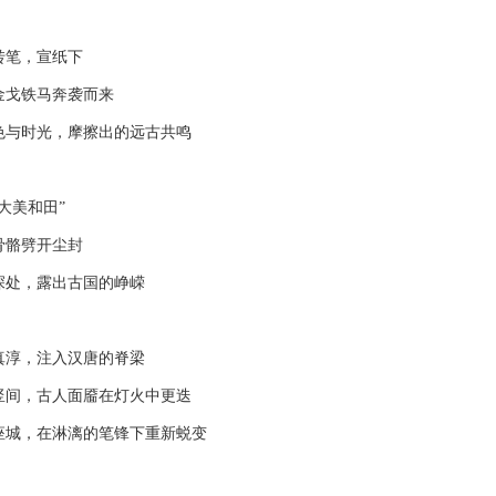
笔，宣纸下
戈铁马奔袭而来
时光，摩擦出的远古共鸣
美和田”
骼劈开尘封
处，露出古国的峥嵘
淳，注入汉唐的脊梁
，古人面靥在灯火中更迭
，在淋漓的笔锋下重新蜕变