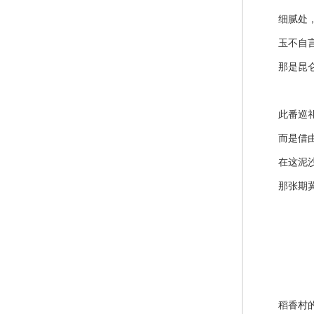
细腻处，
玉不自言，
那是昆仑山
此番巡礼，
而是借由通
在这泥沙俱
那张期冀
稻香村的