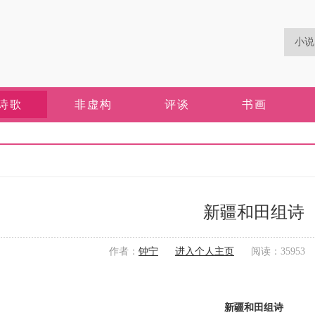
诗歌
非虚构
评谈
书画
新疆和田组诗
作者：
钟宁
进入个人主页
阅读：35953 更
新疆和田组诗