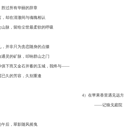
胜过所有华丽的辞章
却在清澈间与魂魄相认
脉，留给尘世最柔软的呼吸
并非只为贪恋随身的点缀
灵的矿脉，叩响群山之门
下而又金石并蓄的玉城，我终与——
已久的芳容，久别重逢
4）在苹果香里遇见远方
——记狼戈庭院
午后，翠影随风摇曳